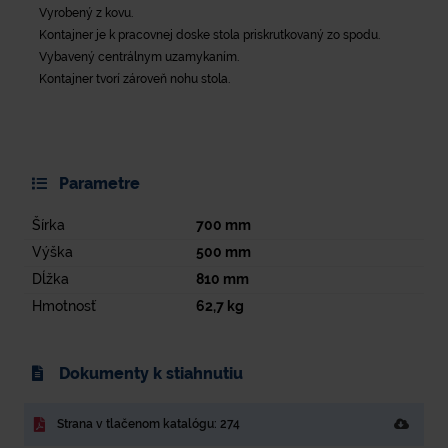
Vyrobený z kovu.
Kontajner je k pracovnej doske stola priskrutkovaný zo spodu.
Vybavený centrálnym uzamykaním.
Kontajner tvorí zároveň nohu stola.
Parametre
Šírka
700
mm
Výška
500
mm
Dĺžka
810
mm
Hmotnosť
62,7
kg
Dokumenty k stiahnutiu
Strana v tlačenom katalógu: 274