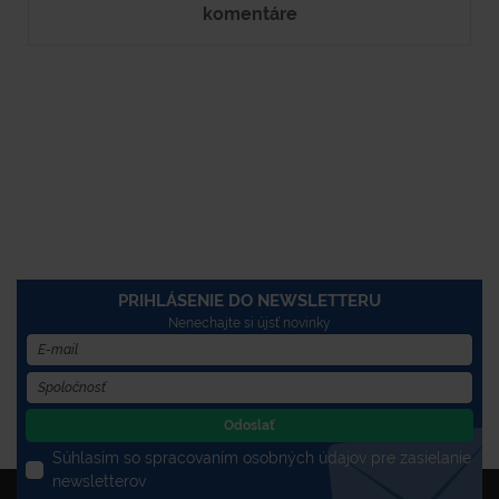
komentáre
PRIHLÁSENIE DO NEWSLETTERU
Nenechajte si újsť novinky
Odoslať
Súhlasím so spracovaním osobných údajov pre zasielanie
newsletterov