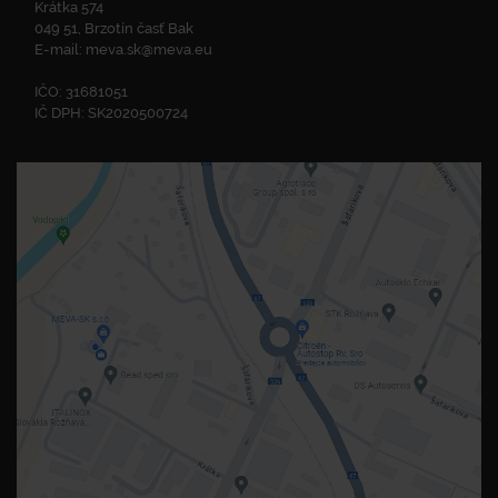
Krátka 574
049 51, Brzotín časť Bak
E-mail:
meva.sk@meva.eu
IČO: 31681051
IČ DPH: SK2020500724