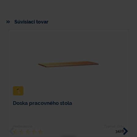
Súvisiaci tovar
Doska pracovného stola
Hodnotenie
Typové číslo
H
3428