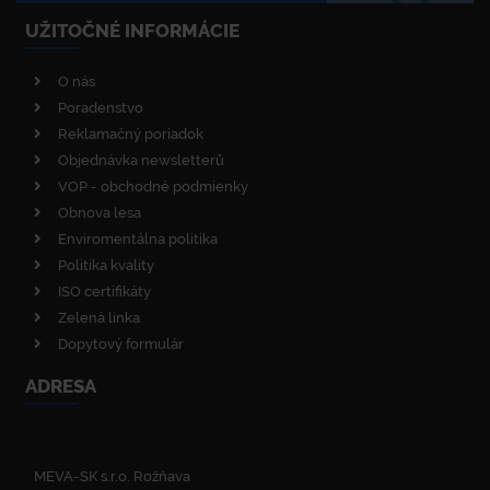
UŽITOČNÉ INFORMÁCIE
O nás
Poradenstvo
Reklamačný poriadok
Objednávka newsletterů
VOP - obchodné podmienky
Obnova lesa
Enviromentálna politika
Politika kvality
ISO certifikáty
Zelená linka
Dopytový formulár
ADRESA
MEVA-SK s.r.o. Rožňava