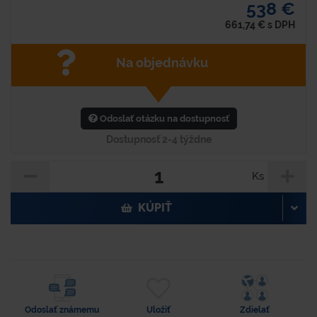
538 €
661,74
€
s DPH
Na objednávku
Odoslať otázku na dostupnosť
Dostupnosť 2-4 týždne
Ks
KÚPIŤ
Odoslať známemu
Uložiť
Zdielať