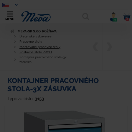
0
MENU
0
MEVA-SK S.R.O. ROŽŇAVA
Dielenské vybavenie
Pracovné stoly
Montované pracovné stoly
Zostavné stoly PROFI
Kontajner pracovného stola-3x
zásuvka
KONTAJNER PRACOVNÉHO
STOLA-3X ZÁSUVKA
Typové číslo:
3153