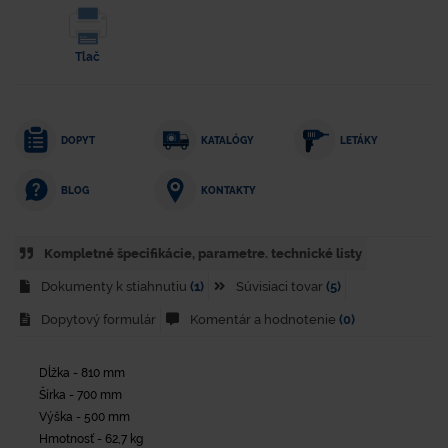
Tlač
DOPYT
KATALÓGY
LETÁKY
KONTAKTY
BLOG
Kompletné špecifikácie, parametre. technické listy
Dokumenty k stiahnutiu
(1)
Súvisiaci tovar
(5)
Dopytový formulár
Komentár a hodnotenie
(0)
Dĺžka - 810 mm
Šírka - 700 mm
Výška - 500 mm
Hmotnosť - 62,7 kg