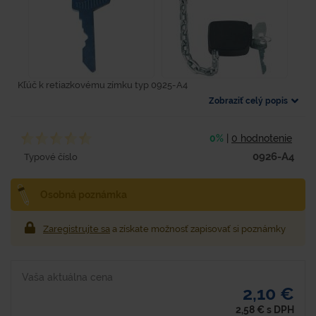
Kľúč k retiazkovému zímku typ 0925-A4
Zobraziť celý popis
0%
|
0 hodnotenie
0926-A4
Typové číslo
Osobná poznámka
Zaregistrujte sa
a získate možnosť zapisovať si poznámky
Vaša aktuálna cena
2,10 €
2,58
€
s DPH