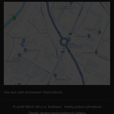
Ako sa k nám dostanete? Stačí kliknúť.
© 2026 MEVA-SK s.r.o. Rožňava
Všetky práva vyhradené
Zásady spracovania osobných údajov