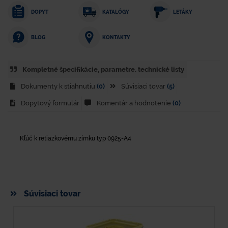
DOPYT
KATALÓGY
LETÁKY
KONTAKTY
BLOG
Kompletné špecifikácie, parametre. technické listy
Dokumenty k stiahnutiu
(0)
Súvisiaci tovar
(5)
Dopytový formulár
Komentár a hodnotenie
(0)
Kľúč k retiazkovému zímku typ 0925-A4
Súvisiaci tovar