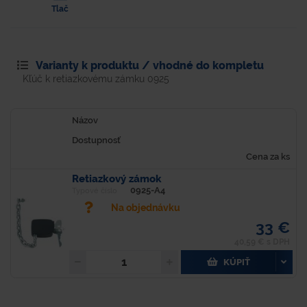
Tlač
Varianty k produktu / vhodné do kompletu
Kľúč k retiazkovému zámku 0925
Názov
Dostupnosť
Cena za ks
Retiazkový zámok
0925-A4
Typové číslo
Na objednávku
33 €
40,59 € s DPH
KÚPIŤ