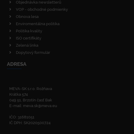
Objednávka newsletterů
VOP - obchodné podmienky
Obnova lesa
Enviromentálna politika
Politika kvality
ISO certifikáty
Zelená linka
Dopytový formulár
ADRESA
MEVA-SK s.r.o. Rožňava
Krátka 574
049 51, Brzotín časť Bak
E-mail:
meva.sk@meva.eu
IČO: 31681051
IČ DPH: SK2020500724