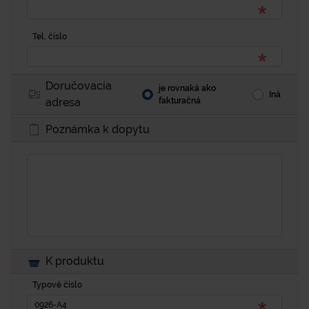
Tel. číslo
Doručovacia
je rovnaká ako
Iná
adresa
fakturačná
Poznámka k dopytu
K produktu
Typové číslo