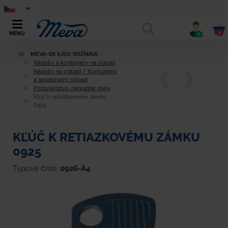
0
MENU
0
MEVA-SK S.R.O. ROŽŇAVA
Nádoby a kontajnery na odpad
Nádoby na odpad / Komunálny
a separovaný odpad
Príslušenstvo, náhradné diely
Kľúč k retiazkovému zámku
0925
KĽÚČ K RETIAZKOVÉMU ZÁMKU
0925
Typové číslo:
0926-A4