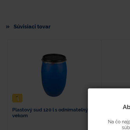
Súvisiaci tovar
Ab
Plastový sud 120 l s odnímateľným
Sud 200 l
vekom
1,2 mm
Na čo naj
súb