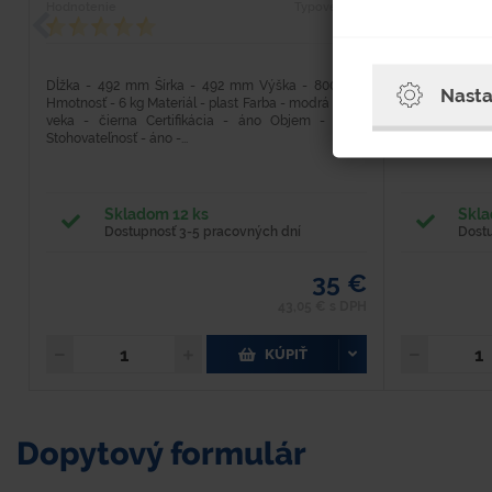
Hodnotenie
Typové číslo
Hodnotenie
5001
Dĺžka - 492 mm Šírka - 492 mm Výška - 800 mm
Materiál: Poz
Nasta
Hmotnosť - 6 kg Materiál - plast Farba - modrá Farba
Objem: 200 l 
veka - čierna Certifikácia - áno Objem - 120 l
Priemer: 59
Stohovateľnosť - áno -...
odnímateľné vek
Skladom 12 ks
Skla
Dostupnosť 3-5 pracovných dní
Dost
35 €
43,05 € s DPH
KÚPIŤ
Dopytový formulár