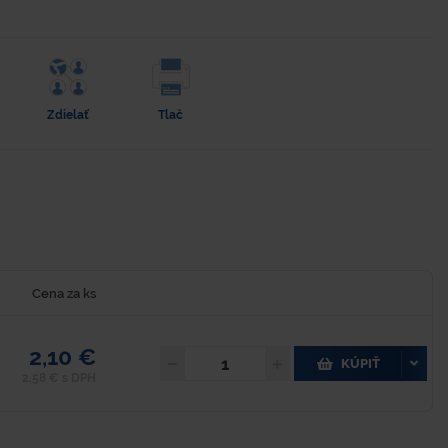
Zdielať
Tlač
Cena za ks
2,10 €
KÚPIŤ
2,58 € s DPH