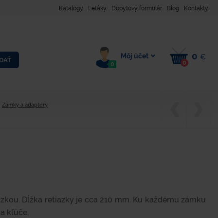
Katalogy
Letáky
Dopytový formulár
Blog
Kontakty
0
Môj účet
€
DAŤ
0
0
Zámky a adaptéry
zkou. Dĺžka retiazky je cca 210 mm. Ku každému zámku
a kľúče.