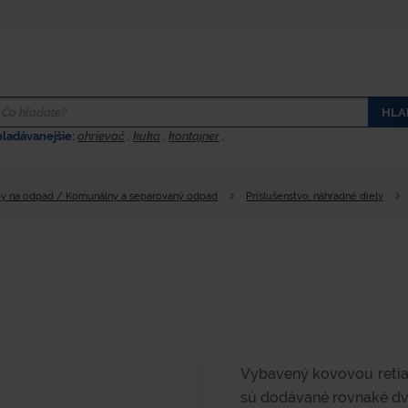
HLA
hladávanejšie:
ohrievač
,
kuka
,
kontajner
,
y na odpad / Komunálny a separovaný odpad
Príslušenstvo, náhradné diely
Vybavený kovovou retia
sú dodávané rovnaké dv