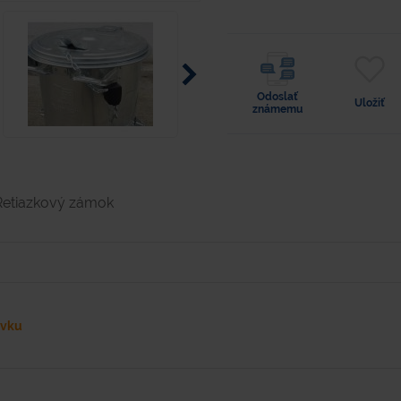
Odoslať
Uložiť
známemu
Retiazkový zámok
ávku