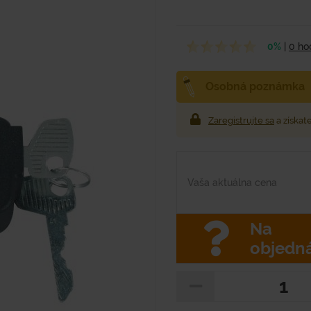
0%
|
0 ho
Osobná poznámka
Zaregistrujte sa
a získat
Vaša aktuálna cena
Na
objedn