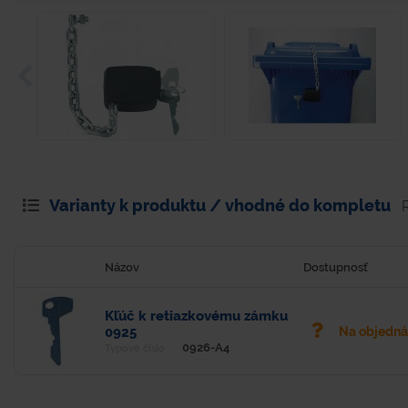
Varianty k produktu / vhodné do kompletu
Názov
Dostupnosť
Kľúč k retiazkovému zámku
0925
Na objedn
0926-A4
Typové číslo