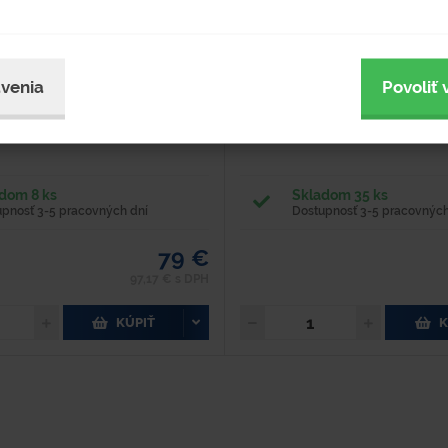
Typové číslo
Hodnotenie
B0488
inkovaný plech Hrúbka plechu: 1,2 mm
Materiál: Kov Hmotnosť: 0,6 kg - Oc
venia
Povoliť 
Hmotnosť: 21,5 kg nosnosť : 350 kg
uchytenie vreca v plastovej nádobe 
5 mm Výška: 820 mm Prevedenie -
(typ 0004) - Slúži ako úprava na vl
o, sťahovací kruh s...
Vhodné vrece - typ 1077.
dom 8 ks
Skladom 35 ks
upnosť 3-5 pracovných dní
Dostupnosť 3-5 pracovných
79 €
97,17 € s DPH
KÚPIŤ
K