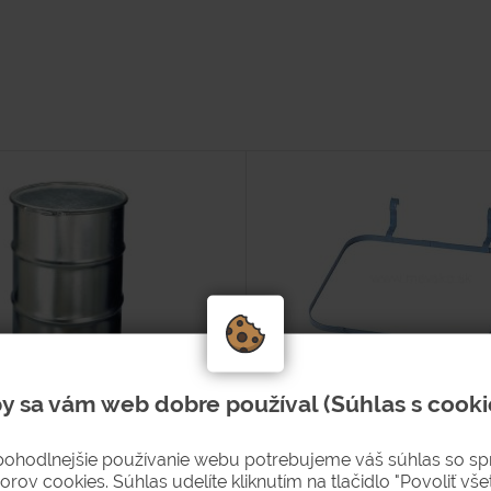
y sa vám web dobre používal (Súhlas s cooki
 pozink s odnímat.vekom
Pridržiavací kovový rámče
nádobu
pohodlnejšie používanie webu potrebujeme váš súhlas so s
orov cookies. Súhlas udelíte kliknutím na tlačidlo "Povoliť všet