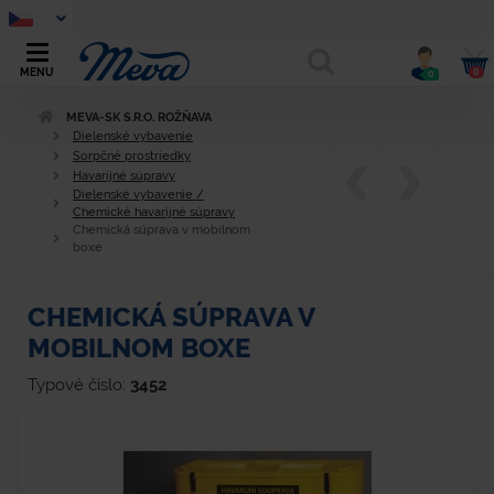
0
MENU
0
MEVA-SK S.R.O. ROŽŇAVA
Dielenské vybavenie
Sorpčné prostriedky
Havarijné súpravy
Dielenské vybavenie /
Chemické havarijné súpravy
Chemická súprava v mobilnom
boxe
CHEMICKÁ SÚPRAVA V
MOBILNOM BOXE
Typové číslo:
3452