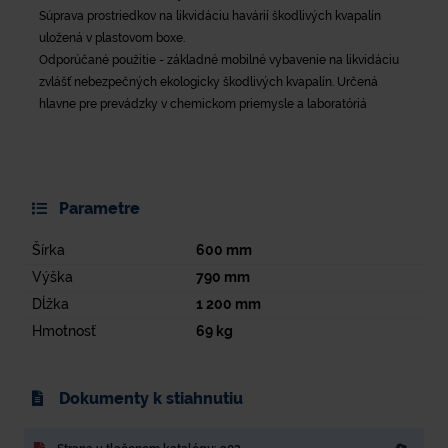
Súprava prostriedkov na likvidáciu havárií škodlivých kvapalín
uložená v plastovom boxe.
Odporúčané použitie - základné mobilné vybavenie na likvidáciu
zvlášť nebezpečných ekologicky škodlivých kvapalín. Určená
hlavne pre prevádzky v chemickom priemysle a laboratóriá
Parametre
Šírka
600
mm
Výška
790
mm
Dĺžka
1 200
mm
Hmotnosť
69
kg
Dokumenty k stiahnutiu