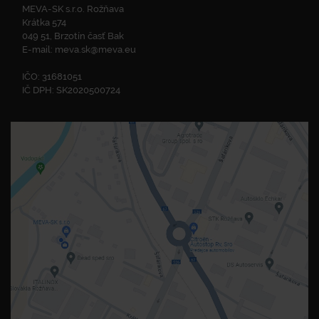
MEVA-SK s.r.o. Rožňava
Krátka 574
049 51, Brzotín časť Bak
E-mail:
meva.sk@meva.eu
IČO: 31681051
IČ DPH: SK2020500724