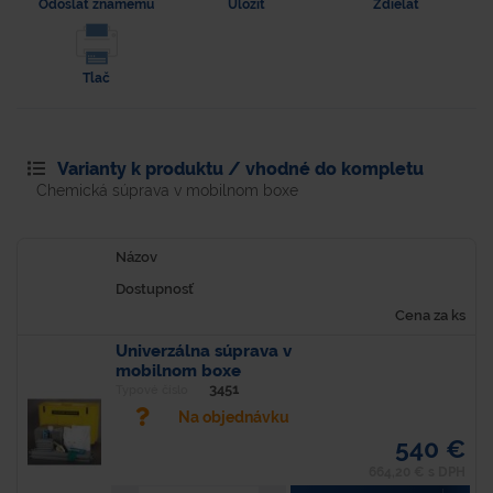
Odoslať známemu
Uložiť
Zdielať
Tlač
Varianty k produktu / vhodné do kompletu
Chemická súprava v mobilnom boxe
Názov
Dostupnosť
Cena za ks
Univerzálna súprava v
mobilnom boxe
3451
Typové číslo
Na objednávku
540 €
664,20 € s DPH