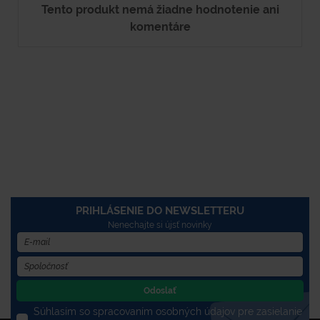
Tento produkt nemá žiadne hodnotenie ani
komentáre
PRIHLÁSENIE DO NEWSLETTERU
Nenechajte si újsť novinky
Odoslať
Súhlasím so spracovaním osobných údajov pre zasielanie