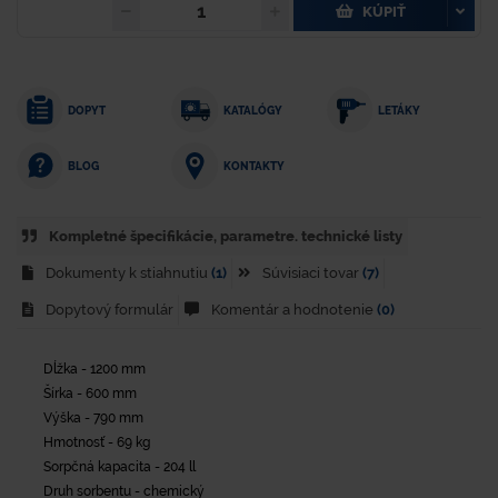
KÚPIŤ
DOPYT
KATALÓGY
LETÁKY
KONTAKTY
BLOG
Kompletné špecifikácie, parametre. technické listy
Dokumenty k stiahnutiu
(1)
Súvisiaci tovar
(7)
Dopytový formulár
Komentár a hodnotenie
(0)
Dĺžka - 1200 mm
Šírka - 600 mm
Výška - 790 mm
Hmotnosť - 69 kg
Sorpčná kapacita - 204 ll
Druh sorbentu - chemický