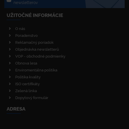
newsletterov
UŽITOČNÉ INFORMÁCIE
O nás
Poradenstvo
Reklamačný poriadok
Objednávka newsletterů
VOP - obchodné podmienky
Obnova lesa
Enviromentálna politika
Politika kvality
ISO certifikáty
Zelená linka
Dopytový formulár
ADRESA