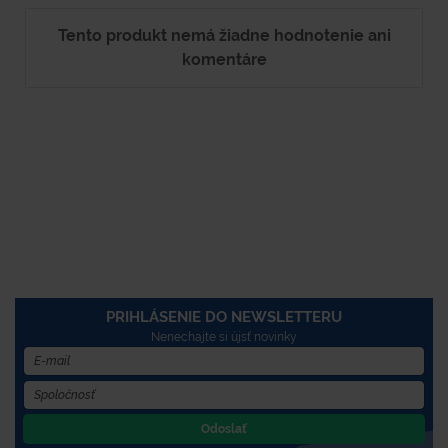
Tento produkt nemá žiadne hodnotenie ani
komentáre
PRIHLÁSENIE DO NEWSLETTERU
Nenechajte si újsť novinky
Odoslať