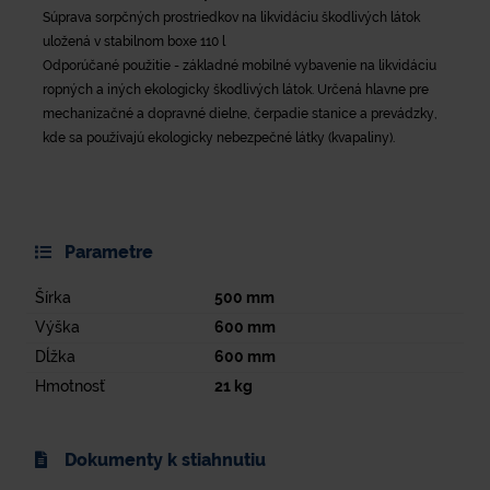
Súprava sorpčných prostriedkov na likvidáciu škodlivých látok
uložená v stabilnom boxe 110 l
Odporúčané použitie - základné mobilné vybavenie na likvidáciu
ropných a iných ekologicky škodlivých látok. Určená hlavne pre
mechanizačné a dopravné dielne, čerpadie stanice a prevádzky,
kde sa používajú ekologicky nebezpečné látky (kvapaliny).
Parametre
Šírka
500
mm
Výška
600
mm
Dĺžka
600
mm
Hmotnosť
21
kg
Dokumenty k stiahnutiu