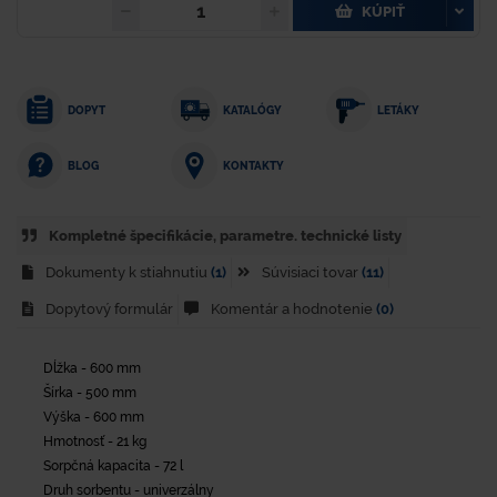
KÚPIŤ
DOPYT
KATALÓGY
LETÁKY
KONTAKTY
BLOG
Kompletné špecifikácie, parametre. technické listy
Dokumenty k stiahnutiu
(1)
Súvisiaci tovar
(11)
Dopytový formulár
Komentár a hodnotenie
(0)
Dĺžka - 600 mm
Šírka - 500 mm
Výška - 600 mm
Hmotnosť - 21 kg
Sorpčná kapacita - 72 l
Druh sorbentu - univerzálny