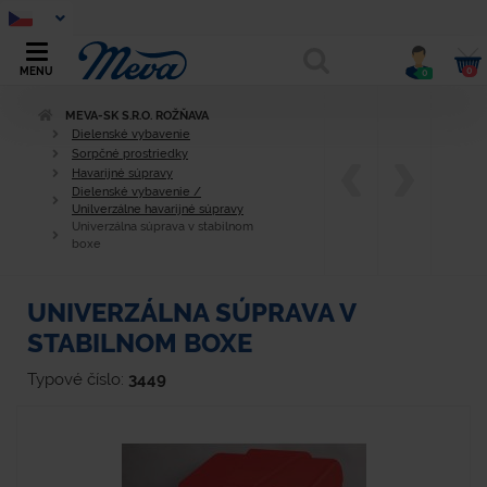
0
MENU
0
MEVA-SK S.R.O. ROŽŇAVA
Dielenské vybavenie
Sorpčné prostriedky
Havarijné súpravy
Dielenské vybavenie /
Unilverzálne havarijné súpravy
Univerzálna súprava v stabilnom
boxe
UNIVERZÁLNA SÚPRAVA V
STABILNOM BOXE
Typové číslo:
3449