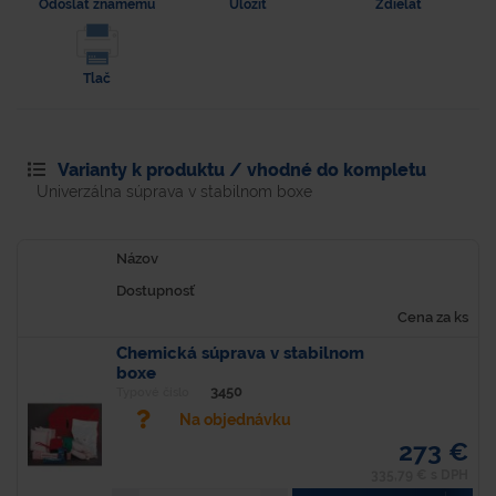
Odoslať známemu
Uložiť
Zdielať
Tlač
Varianty k produktu / vhodné do kompletu
Univerzálna súprava v stabilnom boxe
Názov
Dostupnosť
Cena za ks
Chemická súprava v stabilnom
boxe
3450
Typové číslo
Na objednávku
273 €
335,79 € s DPH