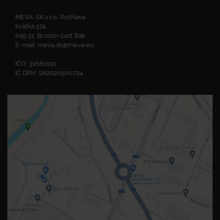
MEVA-SK s.r.o. Rožňava
Krátka 574
049 51, Brzotín časť Bak
E-mail:
meva.sk@meva.eu
IČO: 31681051
IČ DPH: SK2020500724