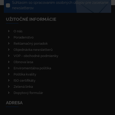
Súhlasím so spracovaním osobných údajov pre zasielanie
newsletterov
UŽITOČNÉ INFORMÁCIE
O nás
Poradenstvo
Reklamačný poriadok
Objednávka newsletterů
VOP - obchodné podmienky
Obnova lesa
Enviromentálna politika
Politika kvality
ISO certifikáty
Zelená linka
Dopytový formulár
ADRESA