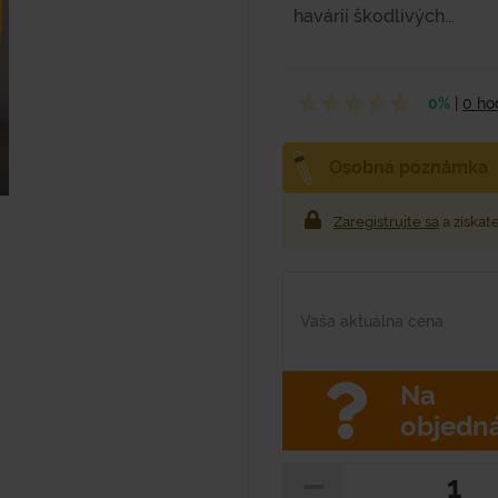
havárií škodlivých...
0%
|
0 ho
Osobná poznámka
Zaregistrujte sa
a získat
Vaša aktuálna cena
Na
objedn