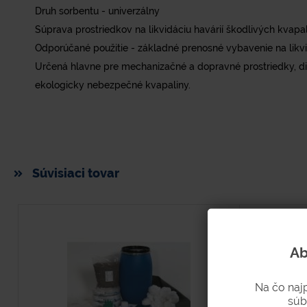
Druh sorbentu - univerzálny
Súprava prostriedkov na likvidáciu havárií škodlivých kvapa
Odporúčané použitie - základné prenosné vybavenie na likvi
Určená hlavne pre mechanizačné a dopravné prostriedky, die
ekologicky nebezpečné kvapaliny.
Súvisiaci tovar
Ab
Na čo naj
súb