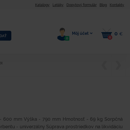
Katalogy
Letáky
Dopytový formulár
Blog
Kontakty
0
Môj účet
€
DAŤ
0
0
vy
 - 600 mm Výška - 790 mm Hmotnosť - 69 kg Sorpčná
orbentu - univerzálny Súprava prostriedkov na likvidáciu