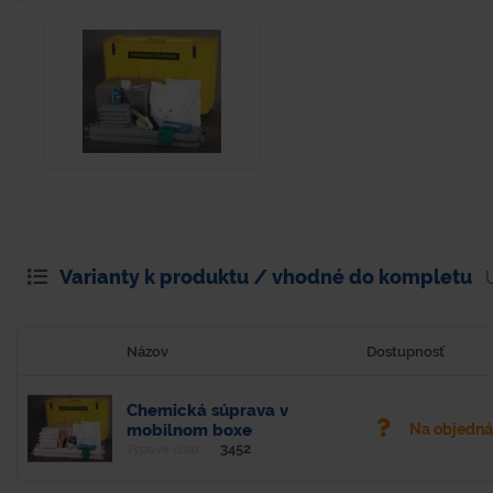
Varianty k produktu / vhodné do kompletu
Názov
Dostupnosť
Chemická súprava v
mobilnom boxe
Na objedn
3452
Typové číslo