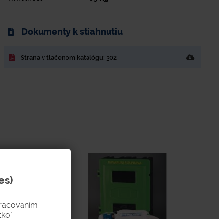
Dokumenty k stiahnutiu
Strana v tlačenom katalógu: 302
es)
pracovaním
ko".