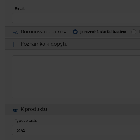
Email
Doručovacia adresa
je rovnaká ako fakturačná
Poznámka k dopytu
K produktu
Typové číslo