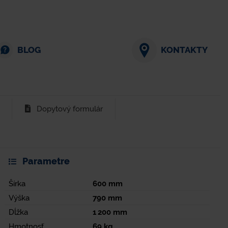
BLOG
KONTAKTY
Dopytový formulár
Parametre
Šírka
600
mm
Výška
790
mm
Dĺžka
1 200
mm
Hmotnosť
69
kg