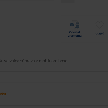
Odoslať
Uložiť
známemu
Univerzálna súprava v mobilnom boxe
ávku