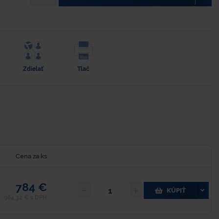
Zdielať
Tlač
Cena za ks
784 €
KÚPIŤ
964,32 € s DPH