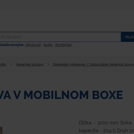
HLA
hladávanejšie:
ohrievač
,
kuka
,
kontajner
,
edky
Havarijné súpravy
Dielenské vybavenie / Unilverzálne havarijné súpra
VA V MOBILNOM BOXE
Dĺžka - 1200 mm Šírka
kapacita - 204 ll Druh s