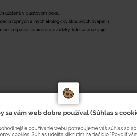
lín uložená v plastovom boxe.
dáciu ropných a iných ekologicky škodlivých kvapalín.
lne, čerpacie stanice a prevádzky, kde sa používajú
y sa vám web dobre používal (Súhlas s cooki
pohodlnejšie používanie webu potrebujeme váš súhlas so s
orov cookies. Súhlas udelíte kliknutím na tlačidlo "Povoliť všet