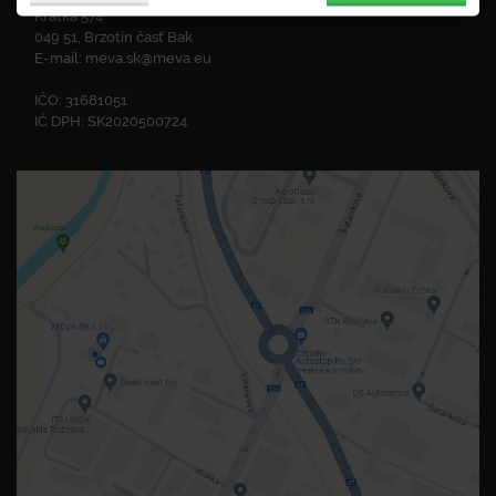
Krátka 574
049 51, Brzotín časť Bak
E-mail:
meva.sk@meva.eu
IČO: 31681051
IČ DPH: SK2020500724