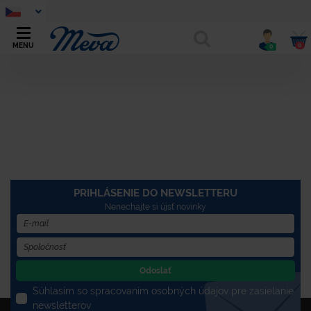
0
MENU
0
PRIHLÁSENIE DO NEWSLETTERU
Nenechajte si újsť novinky
Odoslať
Súhlasím so spracovaním osobných údajov pre zasielanie
newsletterov