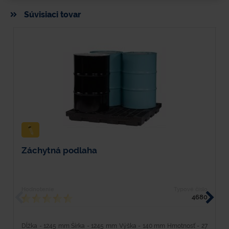
Súvisiaci tovar
Záchytná podlaha
F
Hodnotenie
Typové číslo
H
4680
Dĺžka - 1245 mm Šírka - 1245 mm Výška - 140 mm Hmotnosť - 27
D