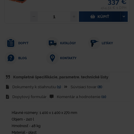
337 €
414,51 € s DPH
KÚPIŤ
DOPYT
KATALÓGY
LETÁKY
KONTAKTY
BLOG
Kompletné špecifikácie, parametre. technické listy
Dokumenty k stiahnutiu
(1)
Súvisiaci tovar
(8)
Dopytový formulár
Komentár a hodnotenie
(0)
Hlavné rozmery: 1 400 x 1 400 x 270 mm
Objem - 240 l
Hmotnosť - 48 kg
Materiál - plast