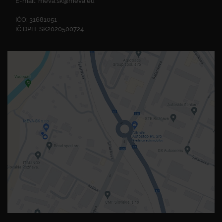
E-mail:
meva.sk@meva.eu
IČO: 31681051
IČ DPH: SK2020500724