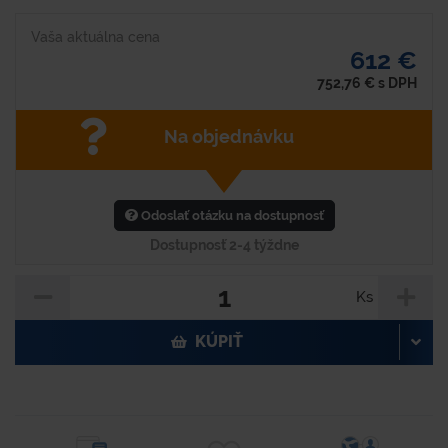
Vaša aktuálna cena
612 €
752,76
€
s DPH
Na objednávku
Odoslať otázku na dostupnosť
Dostupnosť 2-4 týždne
Ks
KÚPIŤ