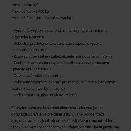
Farba - oranžová
Max. nosnosť - 1 000 kg
Max. zaťaženie jedného roštu: 250 kg
- Vyrobená z vysoko odolného plastu polyetylénu metódou
rotačného tvárnenia.
- Robustná profilovaná konštrukcia zabezpečuje vysokú
mechanickú odolnosť.
- Rošty sú vyberateľné - zabezpečenie jednoduchého čistenia.
- Záchytné vane nekorodujú a nepodliehajú poveternostným
vplyvom ani UV žiareniu.
- Odolná voči väčšine chemikálií.
- Vybavená spodnými prelismi pre manipuláciu vysokozdvižným
vozíkom (vaňa musí byť prázdna).
- Nízka hmotnosť, plná recyklovateľnosť.
Záchytnú vaňu pre konkrétnu chemickú látku možno len
odporučiť. Schválenie pre danú látku v danej koncentrácii
a jej skladovanie v konkrétnom prostredí však možno udeliť len
vtedy, keď kartu bezpečnostných údajov pre danú látku preskúma