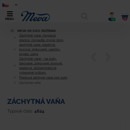
0
MENU
0
MEVA-SK S.R.O. ROŽŇAVA
Záchytné vane, čerpacie
stanice, čerpadlá, mycie stoly
záchytné vane, plastové,
kovové, zinkované, vaničky,
regále, oleje
Záchytné vane - na sudy,
lakované, zinkované, kovové,
plastové, sklolaminátové
vybavené roštom.
Plastové záchyné vane pre sudy
Záchytná vaňa
ZÁCHYTNÁ VAŇA
Typové číslo:
4624