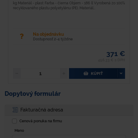
kg Materiál - plast Farba - čierna Objem - 186 ll Vyrobená zo 100%
k
recyklovaného plastu polyetylénu (PE). Materiál...
tk
Na objednávku
Dostupnosť 2-4 týždne
371 €
456,33 € s DPH
KÚPIŤ
Dopytový formulár
Fakturačná adresa
Cenová ponuka na firmu
Meno