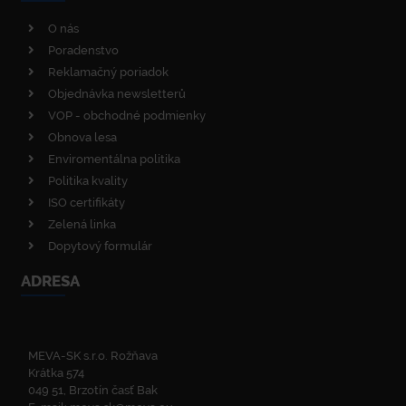
O nás
Poradenstvo
Reklamačný poriadok
Objednávka newsletterů
VOP - obchodné podmienky
Obnova lesa
Enviromentálna politika
Politika kvality
ISO certifikáty
Zelená linka
Dopytový formulár
ADRESA
MEVA-SK s.r.o. Rožňava
Krátka 574
049 51, Brzotín časť Bak