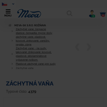
0
MENU
0
MEVA-SK S.R.O. ROŽŇAVA
Záchytné vane, čerpacie
stanice, čerpadlá, mycie stoly
záchytné vane, plastové,
kovové, zinkované, vaničky,
regále, oleje
Záchytné vane - na sudy,
lakované, zinkované, kovové,
plastové, sklolaminátové
vybavené roštom.
Plastové záchyné vane pre sudy
Záchytná vaňa
ZÁCHYTNÁ VAŇA
Typové číslo:
4379