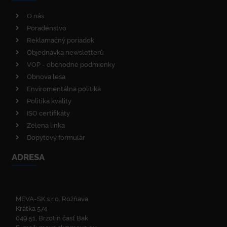
O nás
Poradenstvo
Reklamačný poriadok
Objednávka newsletterů
VOP - obchodné podmienky
Obnova lesa
Enviromentálna politika
Politika kvality
ISO certifikáty
Zelená linka
Dopytový formulár
ADRESA
MEVA-SK s.r.o. Rožňava
Krátka 574
049 51, Brzotín časť Bak