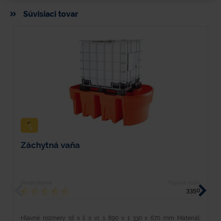
Súvisiaci tovar
Záchytná vaňa
Z
Hodnotenie
Typové číslo
H
3350
Hlavné rozmery (d x š x v): 1 890 x 1 330 x 670 mm Materiál:
D