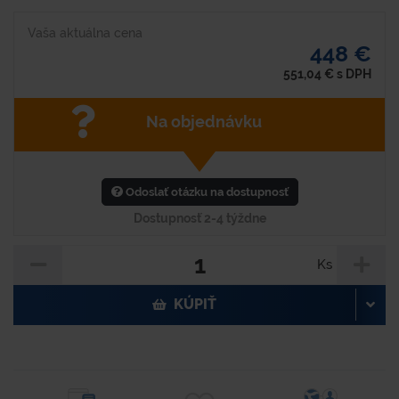
Vaša aktuálna cena
448 €
551,04
€
s DPH
Na objednávku
Odoslať otázku na dostupnosť
Dostupnosť 2-4 týždne
Ks
KÚPIŤ