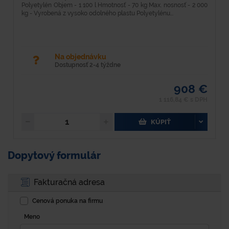
Polyetylén Objem - 1 100 l Hmotnosť - 70 kg Max. nosnosť - 2 000
k
kg - Vyrobená z vysoko odolného plastu Polyetylénu...
re
Na objednávku
Dostupnosť 2-4 týždne
908 €
1 116,84 € s DPH
KÚPIŤ
Dopytový formulár
Fakturačná adresa
Cenová ponuka na firmu
Meno