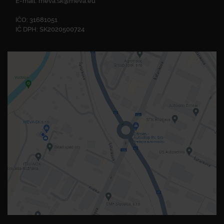
E-mail:
meva.sk@meva.eu
IČO: 31681051
IČ DPH: SK2020500724