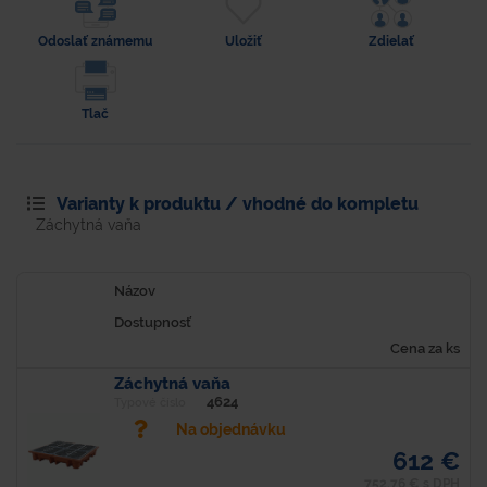
Odoslať známemu
Uložiť
Zdielať
Tlač
Varianty k produktu / vhodné do kompletu
Záchytná vaňa
Názov
Dostupnosť
Cena za ks
Záchytná vaňa
4624
Typové číslo
Na objednávku
612 €
752,76 € s DPH