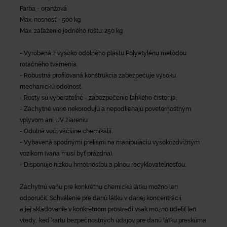
Farba - oranžová
Max. nosnosť - 500 kg
Max. zaťaženie jedného roštu: 250 kg
- Vyrobená z vysoko odolného plastu Polyetylénu metódou
rotačného tvárnenia.
- Robustná profilovaná konštrukcia zabezpečuje vysokú
mechanickú odolnosť.
- Rosty sú vyberateľné - zabezpečenie ľahkého čistenia.
- Záchytné vane nekorodujú a nepodliehajú poveternostným
vplyvom ani UV žiareniu
- Odolná voči väčšine chemikálií.
- Vybavená spodnými prelismi na manipuláciu vysokozdvižným
vozíkom (vaňa musí byť prázdna).
- Disponuje nízkou hmotnosťou a plnou recyklovateľnosťou.
Záchytnú vaňu pre konkrétnu chemickú látku možno len
odporučiť. Schválenie pre danú látku v danej koncentrácii
a jej skladovanie v konkrétnom prostredí však možno udeliť len
vtedy, keď kartu bezpečnostných údajov pre danú látku preskúma