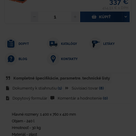
337 €
414,51 € s DPH
KÚPIŤ
DOPYT
KATALÓGY
LETÁKY
KONTAKTY
BLOG
Kompletné špecifikácie, parametre. technické listy
Dokumenty k stiahnutiu
(1)
Súvisiaci tovar
(8)
Dopytový formulár
Komentár a hodnotenie
(0)
Hlavné rozmery: 1 400 x 760 x 420 mm
Objem - 240 l
Hmotnosť - 30 kg
Materiál - plast