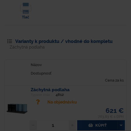
Tlač
Varianty k produktu / vhodné do kompletu
Záchytná podlaha
Názov
Dostupnosť
Cena za ks
Záchytná podlaha
4812
Typové číslo
Na objednávku
621 €
763,83 € s DPH
KÚPIŤ