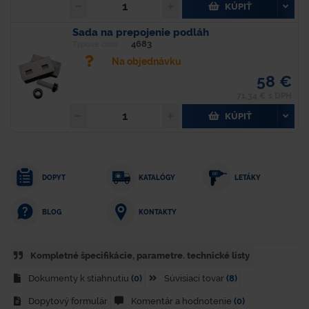
KÚPIŤ
Sada na prepojenie podláh
4683
Typové číslo
Na objednávku
58 €
71,34 € s DPH
KÚPIŤ
DOPYT
KATALÓGY
LETÁKY
KONTAKTY
BLOG
Kompletné špecifikácie, parametre. technické listy
Dokumenty k stiahnutiu
(0)
Súvisiaci tovar
(8)
Dopytový formulár
Komentár a hodnotenie
(0)