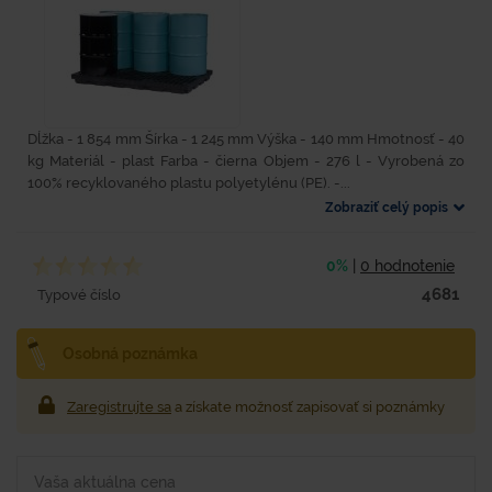
Dĺžka - 1 854 mm Šírka - 1 245 mm Výška - 140 mm Hmotnosť - 40
kg Materiál - plast Farba - čierna Objem - 276 l - Vyrobená zo
100% recyklovaného plastu polyetylénu (PE). -...
Zobraziť celý popis
0%
|
0 hodnotenie
4681
Typové číslo
Osobná poznámka
Zaregistrujte sa
a získate možnosť zapisovať si poznámky
Vaša aktuálna cena