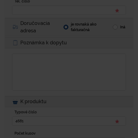
Tel. číslo
Doručovacia
je rovnaká ako
Iná
adresa
fakturačná
Poznámka k dopytu
K produktu
Typové číslo
Počet kusov