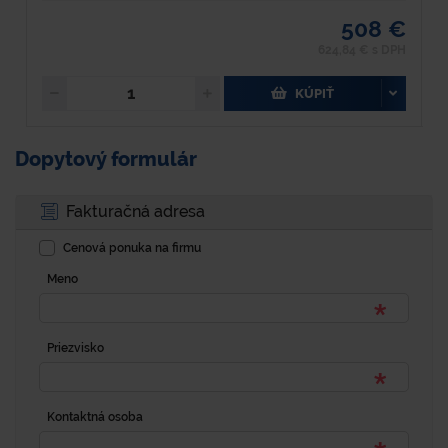
508 €
624,84 € s DPH
KÚPIŤ
Dopytový formulár
Fakturačná adresa
Cenová ponuka na firmu
Meno
Priezvisko
Kontaktná osoba