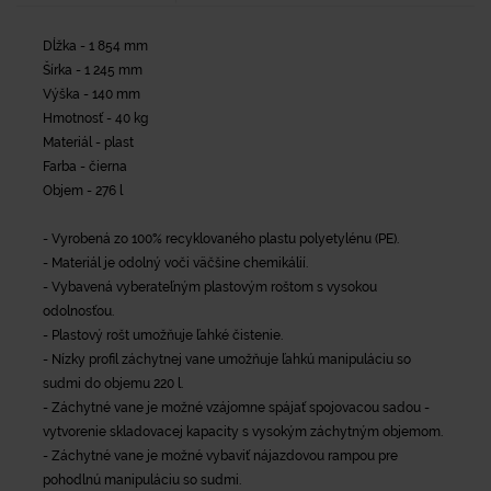
Dĺžka - 1 854 mm
Šírka - 1 245 mm
Výška - 140 mm
Hmotnosť - 40 kg
Materiál - plast
Farba - čierna
Objem - 276 l
- Vyrobená zo 100% recyklovaného plastu polyetylénu (PE).
- Materiál je odolný voči väčšine chemikálií.
- Vybavená vyberateľným plastovým roštom s vysokou
odolnosťou.
- Plastový rošt umožňuje ľahké čistenie.
- Nízky profil záchytnej vane umožňuje ľahkú manipuláciu so
sudmi do objemu 220 l.
- Záchytné vane je možné vzájomne spájať spojovacou sadou -
vytvorenie skladovacej kapacity s vysokým záchytným objemom.
- Záchytné vane je možné vybaviť nájazdovou rampou pre
pohodlnú manipuláciu so sudmi.