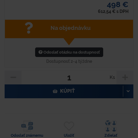
498 €
612,54
€
s DPH
Na objednávku
Odoslať otázku na dostupnosť
Dostupnosť 2-4 týždne
Ks
KÚPIŤ
Odoslať známemu
Uložiť
Zdielať