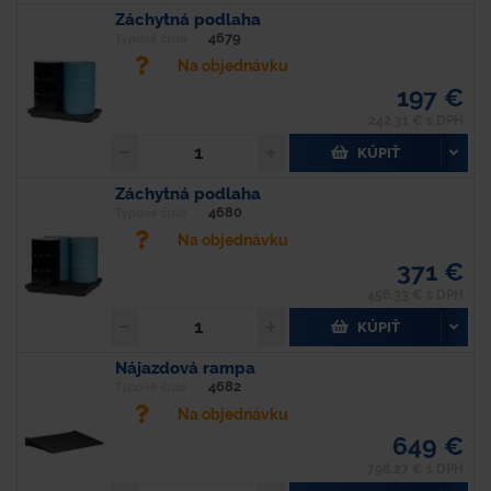
Záchytná podlaha
4679
Typové číslo
Na objednávku
197 €
242,31 € s DPH
KÚPIŤ
Záchytná podlaha
4680
Typové číslo
Na objednávku
371 €
456,33 € s DPH
KÚPIŤ
Nájazdová rampa
4682
Typové číslo
Na objednávku
649 €
798,27 € s DPH