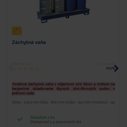
Záchytná vaňa
Z
Hodnotenie
Typové číslo
H
6076
Oceľová záchytná vaňa s objemom 270 litrov a roštom na
Z
bezpečné skladovanie štyroch 200-litrových sudov v
b
jednom rade.
m
Dĺžka - 2 500 mm Šírka - 800 mm Výška - 250 mm Hmotnosť - 115
M
kg Materiál - oceľ Farba - modrá Povrchová úprava - lakovaním
H
syntetikou Nosnosť - 1 200 kg Objem - 270 l -...
V
Skladom 1 ks
Dostupnosť 3-5 pracovných dní