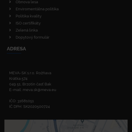
Obnova lesa
Enviromentálna politika
Politika kvality
ISO certifikáty
Zelená linka
Dopytový formulár
ADRESA
MEVA-SK s.r.o. Rožňava
Krátka 574
049 51, Brzotín časť Bak
E-mail:
meva.sk@meva.eu
IČO: 31681051
IČ DPH: SK2020500724