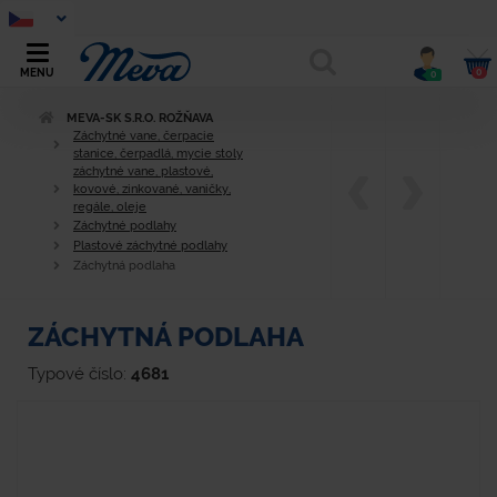
0
MENU
0
MEVA-SK S.R.O. ROŽŇAVA
Záchytné vane, čerpacie
stanice, čerpadlá, mycie stoly
záchytné vane, plastové,
kovové, zinkované, vaničky,
regále, oleje
Záchytné podlahy
Plastové záchytné podlahy
Záchytná podlaha
ZÁCHYTNÁ PODLAHA
Typové číslo:
4681