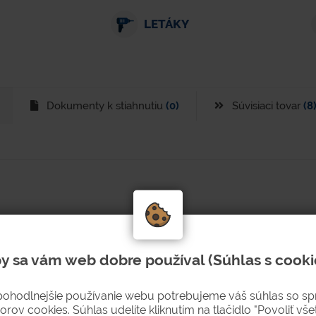
LETÁKY
Dokumenty k stiahnutiu
(0)
Súvisiaci tovar
(8
y sa vám web dobre používal (Súhlas s cooki
pohodlnejšie používanie webu potrebujeme váš súhlas so s
orov cookies. Súhlas udelíte kliknutím na tlačidlo "Povoliť všet