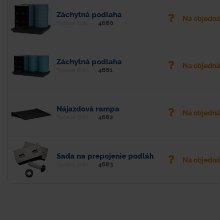
Záchytná podlaha
Na objedn
4680
Typové číslo
Záchytná podlaha
Na objedn
4681
Typové číslo
Nájazdová rampa
Na objedn
4682
Typové číslo
Sada na prepojenie podláh
Na objedn
4683
Typové číslo