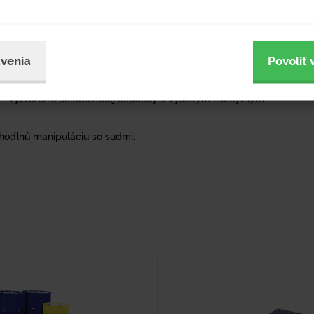
osťou.
venia
Povoliť 
sudmi do objemu 220 l.
 - vytvorenie skladovacej kapacity s vysokým záchytným
hodlnú manipuláciu so sudmi.