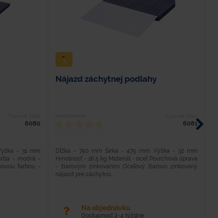
Nájazd záchytnej podlahy
Z
Typové číslo
Hodnotenie
Typové číslo
H
6080
6081
Výška - 31 mm
Dĺžka - 740 mm Šírka - 475 mm Výška - 32 mm
H
arba - modrá -
Hmotnosť - 16,5 kg Materiál - oceľ Povrchová úprava
H
kovou farbou -
- žiarovým zinkovaním Oceľový žiarovo zinkovaný
M
nájazd pre záchytnú...
- 
Na objednávku
Dostupnosť 2-4 týždne