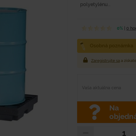
polyetylénu...
0%
|
0 ho
Osobná poznámka
Zaregistrujte sa
a získat
Vaša aktuálna cena
Na
objedn