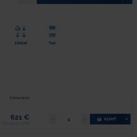
Zdielať
Tlač
Cena za ks
621 €
KÚPIŤ
763,83 € s DPH