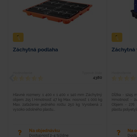
Záchytná podlaha
Záchytná 
Hodnotenie
Typové číslo
Hodnotenie
4380
Hlavné rozmery: 1 400 x 1 400 x 140 mm Záchytný
Dĺžka - 1245 
objem: 215 l Hmotnosť: 47 kg Max. nosnosť: 1 000 kg
Hmotnosť - 24
Max. zaťaženie jedného roštu: 250 kg Vyrobená z
Objem - 276 
vysoko odolného plastu...
plastu polyetyl
Na objednávku
Na 
Dostupnosť 2-4 týždne
Dost