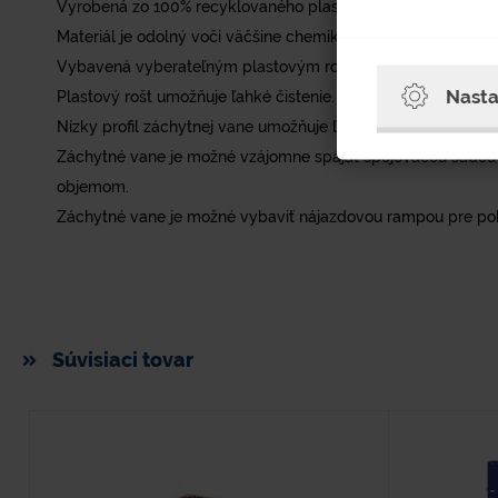
Vyrobená zo 100% recyklovaného plastu polyetylénu (PE).
Materiál je odolný voči väčšine chemikálií.
Vybavená vyberateľným plastovým roštom s vysokou odoln
Nasta
Plastový rošt umožňuje ľahké čistenie.
Nízky profil záchytnej vane umožňuje ľahkú manipuláciu so 
Záchytné vane je možné vzájomne spájať spojovacou sadou
objemom.
Záchytné vane je možné vybaviť nájazdovou rampou pre po
Súvisiaci tovar