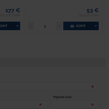
177 €
53 €
217,71 € s DPH
65,19 € s DPH
ÚPIŤ
KÚPIŤ
Popisné číslo