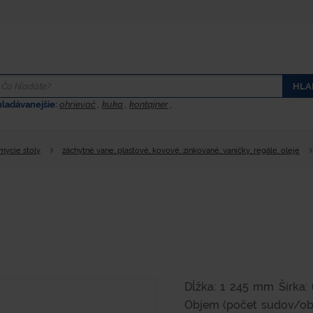
HLA
hladávanejšie:
ohrievač
,
kuka
,
kontajner
,
 mycie stoly
záchytné vane, plastové, kovové, zinkované, vaničky, regále, oleje
Dĺžka: 1 245 mm Šírka:
Objem (počet sudov/obj