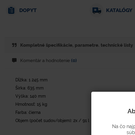
DOPYT
KATALÓGY
Kompletné špecifikácie, parametre. technické listy
Komentár a hodnotenie
(0)
Dĺžka: 1 245 mm
Šírka: 635 mm
Výška: 140 mm
Hmotnosť: 15 kg
Ab
Farba: čierna
Objem (počet sudov/objem): 2x / 91 l
Na čo naj
súb