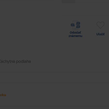
Odoslať
Uložiť
známemu
Záchytná podlaha
ávku