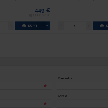
449 €
552,27 € s DPH
KÚPIŤ
K
Priezvisko
Adresa