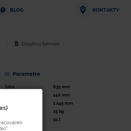
BLOG
KONTAKTY
)
Dopytový formulár
Parametre
Šírka
635
mm
Výška
140
mm
Dĺžka
1 245
mm
es)
Hmotnosť
15
kg
Objem
91
l
pracovaním
ko".