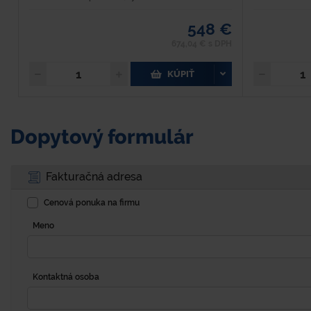
548 €
674,04 € s DPH
KÚPIŤ
Dopytový formulár
Fakturačná adresa
Cenová ponuka na firmu
Meno
Kontaktná osoba