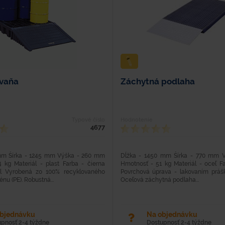
vaňa
Záchytná podlaha
Typové číslo
Hodnotenie
4677
mm Šírka - 1245 mm Výška - 260 mm
Dĺžka - 1450 mm Šírka - 770 mm 
 kg Materiál - plast Farba - čierna
Hmotnosť - 51 kg Materiál - oceľ F
l Vyrobená zo 100% recyklovaného
Povrchová úprava - lakovaním práš
énu (PE). Robustná...
Oceľová záchytná podlaha...
objednávku
Na objednávku
upnosť 2-4 týždne
Dostupnosť 2-4 týždne