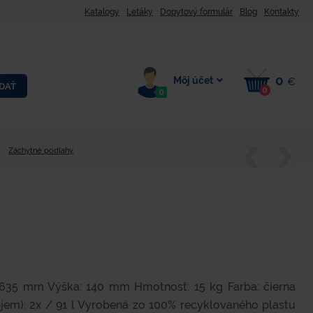
Katalogy
Letáky
Dopytový formulár
Blog
Kontakty
0
Môj účet
€
DAŤ
0
0
Záchytné podlahy
 635 mm Výška: 140 mm Hmotnosť: 15 kg Farba: čierna
em): 2x / 91 l Vyrobená zo 100% recyklovaného plastu