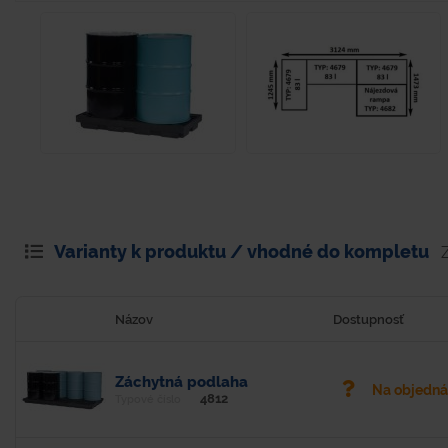
Varianty k produktu / vhodné do kompletu
Názov
Dostupnosť
Záchytná podlaha
Na objedn
4812
Typové číslo