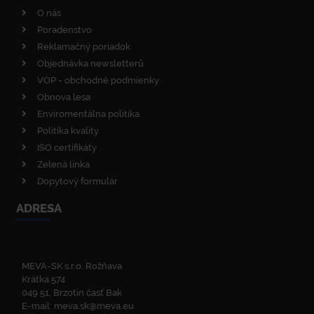
O nás
Poradenstvo
Reklamačný poriadok
Objednávka newsletterů
VOP - obchodné podmienky
Obnova lesa
Enviromentálna politika
Politika kvality
ISO certifikáty
Zelená linka
Dopytový formulár
ADRESA
MEVA-SK s.r.o. Rožňava
Krátka 574
049 51, Brzotín časť Bak
E-mail:
meva.sk@meva.eu