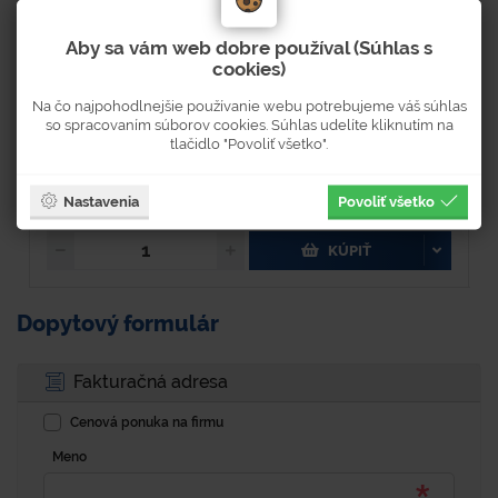
Kompatibilné len s nádobami výrobcu ""EUROPLAST"" Dodávané
vrátane...
Aby sa vám web dobre používal (Súhlas s
cookies)
Na čo najpohodlnejšie používanie webu potrebujeme váš súhlas
Skladom 3 ks
so spracovaním súborov cookies. Súhlas udelíte kliknutím na
Dostupnosť 3-5 pracovných dní
tlačidlo "Povoliť všetko".
8 €
Nastavenia
Povoliť všetko
9,84 € s DPH
KÚPIŤ
Dopytový formulár
Fakturačná adresa
Cenová ponuka na firmu
Meno