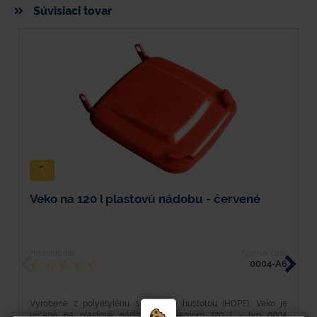
Súvisiaci tovar
Veko na 120 l plastovú nádobu - červené
R
Hodnotenie
Typové číslo
H
0004-A6
Vyrobené z polyetylénu s vysokou hustotou (HDPE). Veko je
V
určené na plastové nádoby s objemom 120 l - typ 0004
k