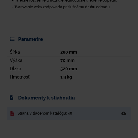
- Farebné rozlíšenie umožňuje jednoduché triedenie odpadu.
- Tvarovanie veka zodpovedá príslušnému druhu odpadu.
Parametre
Šírka
290
mm
Výška
70
mm
Dĺžka
520
mm
Hmotnosť
1,9
kg
Dokumenty k stiahnutiu
Strana v tlačenom katalógu: 48