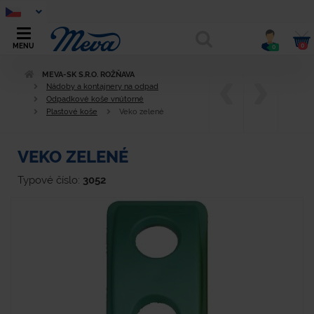
0
MENU
0
MEVA-SK S.R.O. ROŽŇAVA
Nádoby a kontajnery na odpad
Odpadkové koše vnútorné
Plastové koše
Veko zelené
VEKO ZELENÉ
Typové číslo:
3052