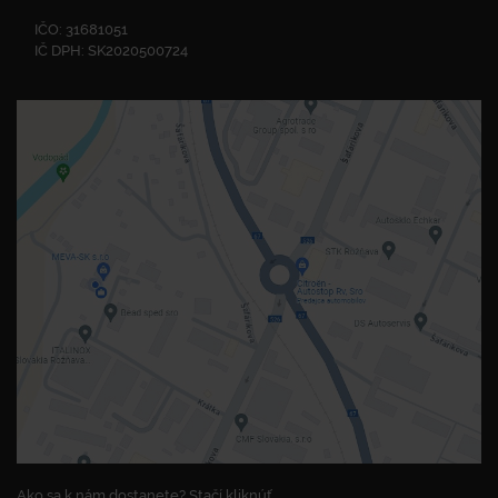
IČO: 31681051
IČ DPH: SK2020500724
Ako sa k nám dostanete? Stačí kliknúť.