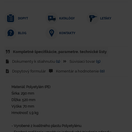
DOPYT
KATALÓGY
LETÁKY
KONTAKTY
BLOG
Kompletné špecifikácie, parametre. technické listy
Dokumenty k stiahnutiu
(1)
Súvisiaci tovar
(5)
Dopytový formulár
Komentár a hodnotenie
(0)
Materiál: Polyetylén (PE)
Šírka: 290 mm
Dĺžka: 520 mm
Výška: 70 mm
Hmotnosť: 1,9 kg
- Vyrobené z kvalitného plastu Polyetylénu.