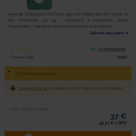
Materiál: Polyetylén (PE) Šírka: 290 mm Dĺžka: 520 mm Výška: 70
mm Hmotnosť: 1,9 kg - Vyrobené z kvalitného plastu
Polyetylénu. - Farebné rozlíšenie umožňuje jednoduché...
Zobraziť celý popis
0%
|
0 hodnotenie
3052
Typové číslo
Osobná poznámka
Zaregistrujte sa
a získate možnosť zapisovať si poznámky
Vaša aktuálna cena
37 €
45,51
€
s DPH