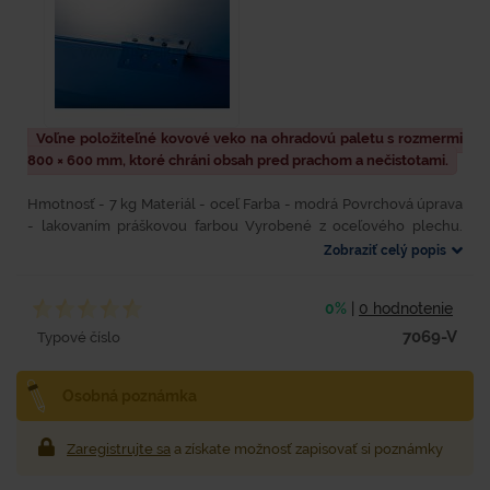
Voľne položiteľné kovové veko na ohradovú paletu s rozmermi
800 × 600 mm, ktoré chráni obsah pred prachom a nečistotami.
Hmotnosť - 7 kg Materiál - oceľ Farba - modrá Povrchová úprava
- lakovaním práškovou farbou Vyrobené z oceľového plechu.
Volne položiteľné veko. Chráni obsah ohradovej palety...
Zobraziť celý popis
0%
|
0 hodnotenie
7069-V
Typové číslo
Osobná poznámka
Zaregistrujte sa
a získate možnosť zapisovať si poznámky