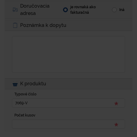
Doručovacia
je rovnaká ako
Iná
adresa
fakturačná
Poznámka k dopytu
K produktu
Typové číslo
Počet kusov