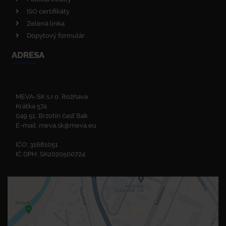
ISO certifikáty
Zelená linka
Dopytový formulár
ADRESA
MEVA-SK s.r.o. Rožňava
Krátka 574
049 51, Brzotín časť Bak
E-mail:
meva.sk@meva.eu
IČO: 31681051
IČ DPH: SK2020500724