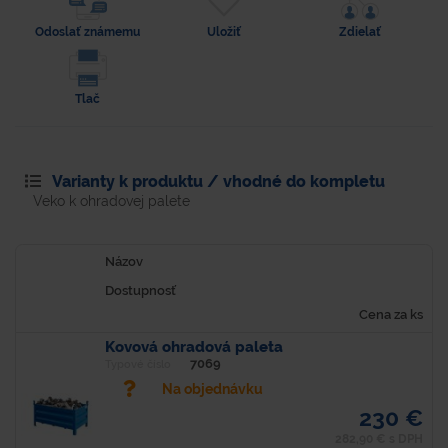
Odoslať známemu
Uložiť
Zdielať
Tlač
Varianty k produktu / vhodné do kompletu
Veko k ohradovej palete
Názov
Dostupnosť
Cena za ks
Kovová ohradová paleta
7069
Typové číslo
Na objednávku
230 €
282,90 € s DPH