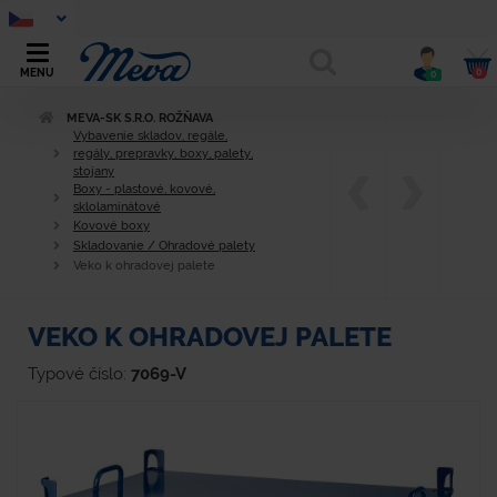
0
MENU
0
MEVA-SK S.R.O. ROŽŇAVA
Vybavenie skladov, regále,
regály, prepravky, boxy, palety,
stojany
Boxy - plastové, kovové,
sklolaminátové
Kovové boxy
Skladovanie / Ohradové palety
Veko k ohradovej palete
VEKO K OHRADOVEJ PALETE
Typové číslo:
7069-V