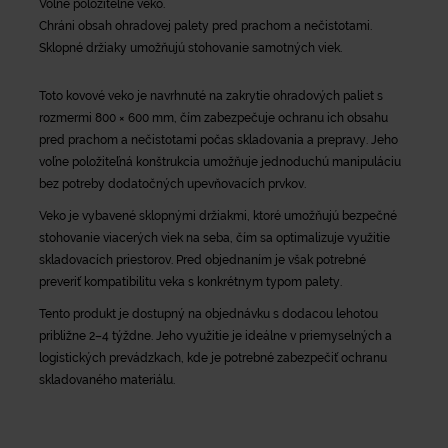
Volne položiteľné veko.
Chráni obsah ohradovej palety pred prachom a nečistotami.
Sklopné držiaky umožňujú stohovanie samotných viek.
Toto kovové veko je navrhnuté na zakrytie ohradových paliet s
rozmermi 800 × 600 mm, čím zabezpečuje ochranu ich obsahu
pred prachom a nečistotami počas skladovania a prepravy.
Jeho
voľne položiteľná konštrukcia umožňuje jednoduchú manipuláciu
bez potreby dodatočných upevňovacích prvkov.
Veko je vybavené sklopnými držiakmi, ktoré umožňujú bezpečné
stohovanie viacerých viek na seba, čím sa optimalizuje využitie
skladovacích priestorov.
Pred objednaním je však potrebné
preveriť kompatibilitu veka s konkrétnym typom palety.
Tento produkt je dostupný na objednávku s dodacou lehotou
približne 2–4 týždne.
Jeho využitie je ideálne v priemyselných a
logistických prevádzkach, kde je potrebné zabezpečiť ochranu
skladovaného materiálu.