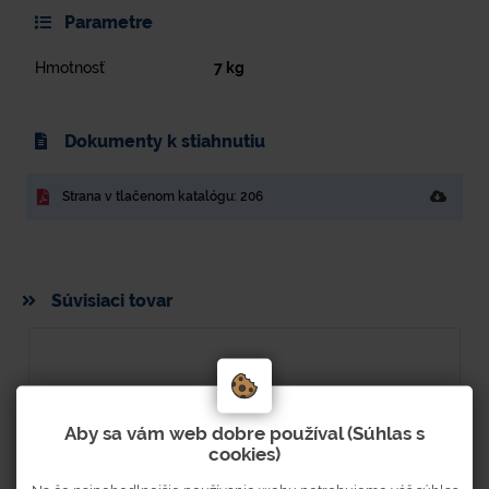
Parametre
Hmotnosť
7
kg
Dokumenty k stiahnutiu
Strana v tlačenom katalógu: 206
Súvisiaci tovar
Aby sa vám web dobre používal (Súhlas s
cookies)