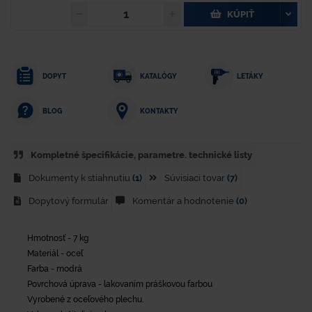
KÚPIŤ
DOPYT
KATALÓGY
LETÁKY
KONTAKTY
BLOG
Kompletné špecifikácie, parametre. technické listy
Dokumenty k stiahnutiu
(1)
Súvisiaci tovar
(7)
Dopytový formulár
Komentár a hodnotenie
(0)
Hmotnosť - 7 kg
Materiál - oceľ
Farba - modrá
Povrchová úprava - lakovaním práškovou farbou
Vyrobené z oceľového plechu.