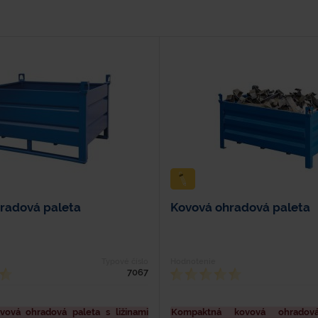
radová paleta
Kovová ohradová paleta
Typové číslo
Hodnotenie
7067
vová ohradová paleta s ližinami
Kompaktná kovová ohradov