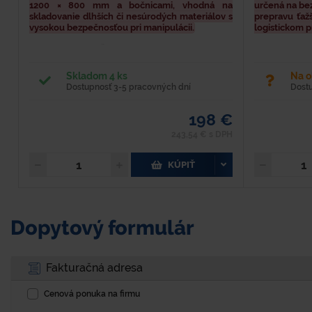
1200 × 800 mm a bočnicami, vhodná na
určená na be
skladovanie dlhších či nesúrodých materiálov s
prepravu ťaž
vysokou bezpečnosťou pri manipulácii.
logistickom p
Dĺžka - 1200 mm Šírka - 800 mm Výška - 600 mm
Dĺžka - 1 200
Hmotnosť - 45 kg Materiál - oceľ Farba - modrá
Hmotnosť - 67
Nosnosť - 1000 kg Povrchová úprava - lakovaním
Farba - modrá
Skladom 4 ks
Na 
práškovou...
- lakovaním prá
Dostupnosť 3-5 pracovných dní
Dost
198 €
243,54 € s DPH
KÚPIŤ
Dopytový formulár
Fakturačná adresa
Cenová ponuka na firmu