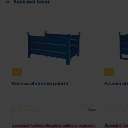
Súvisiaci tovar
Kovová ohradová paleta
Kovová oh
Hodnotenie
Typové číslo
Hodnotenie
7114
Lakovaná kovová ohradová paleta s rozmermi
Robustná ko