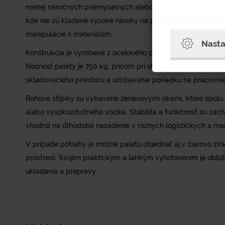
menej náročných priemyselných alebo skladových prevádzkac
kde nie sú kladené vysoké nároky na pevnosť palety, no zá
manipulácie s materiálom.
Nasta
Konštrukcia je vyrobená z oceľového plechu a opatrená lak
Nosnosť palety je 750 kg, pričom pri stohovaní unesie záťaž
skladovacieho priestoru a udržiavanie poriadku na pracovisk
Rohové stĺpiky sú vybavené žeriavovými okami, ktoré spolu
alebo vysokozdvižného vozíka. Stabilita a funkčnosť sú zac
vhodná na dlhodobé nasadenie v rôznych logistických a m
V prípade potreby je možné paletu objednať aj v žiarovo z
prostredí. Svojím praktickým a ľahkým vyhotovením je obľú
ukladania a prepravy.