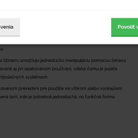
h. Vďaka odľahčenej konštrukcii je ideálna pre aplikácie,
roveň je potrebné zachovať organizovaný a bezpečný spôsob
venia
Povoliť 
ovaným povrchom, ktorý poskytuje ochranu pred koróziou.
 až do 3000 kg. Paleta je stohovateľná, čím umožňuje úsporu
u.
 s ližinami umožňujú jednoduchú manipuláciu pomocou žeriava
hované aj pri opakovanom používaní, vďaka čomu je paleta
anipulačných systémoch.
inkovanom prevedení pre použitie vo vlhkom alebo vonkajšom
bená tam, kde je potrebná jednoduchá, no funkčná forma