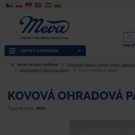
VÝROBKY PREVERENÉ GENERÁCIAMI
Najvy
VŠETKY KATEGÓRIE
MEVA-SK S.R.O. ROŽŇAVA
Vybavenie skladov, regále, regály, prepravk
Skladovanie / Ohradové palety
Kovová ohradová paleta
KOVOVÁ OHRADOVÁ P
Typové číslo:
7071