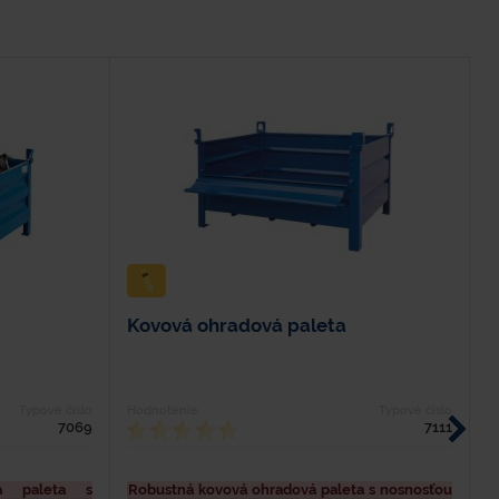
Kovová ohradová paleta
K
Typové číslo
Hodnotenie
Typové číslo
H
7069
7111
á paleta s
Robustná kovová ohradová paleta s nosnosťou
R