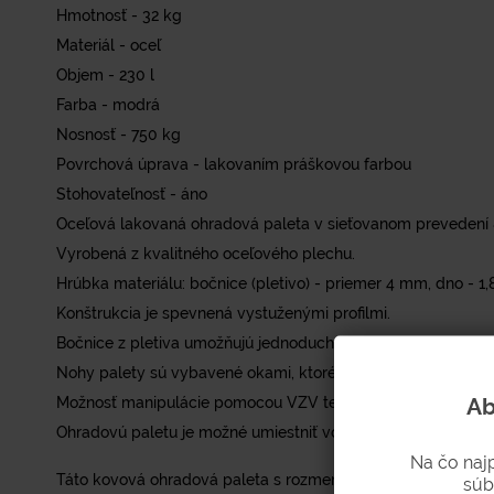
Hmotnosť - 32 kg
Materiál - oceľ
Objem - 230 l
Farba - modrá
Nosnosť - 750 kg
Povrchová úprava - lakovaním práškovou farbou
Stohovateľnosť - áno
Oceľová lakovaná ohradová paleta v sieťovanom prevedení
Vyrobená z kvalitného oceľového plechu.
Hrúbka materiálu: bočnice (pletivo) - priemer 4 mm, dno - 
Konštrukcia je spevnená vystuženými profilmi.
Bočnice z pletiva umožňujú jednoduchú kontrolu obsahu.
Nohy palety sú vybavené okami, ktoré slúžia na bezpečné s
Ab
Možnosť manipulácie pomocou VZV techniky alebo žeriavo
Ohradovú paletu je možné umiestniť vo vnútorných aj vonkaj
Na čo naj
Táto kovová ohradová paleta s rozmermi 800 × 600 × 600 mm
súb