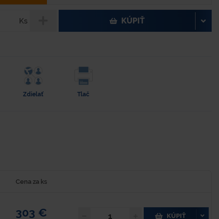
KÚPIŤ
Ks
Zdielať
Tlač
Cena za ks
303 €
KÚPIŤ