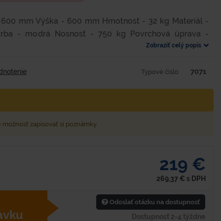
- 600 mm Výška - 600 mm Hmotnosť - 32 kg Materiál -
arba - modrá Nosnosť - 750 kg Povrchová úprava -
Zobraziť celý popis
7071
dnotenie
Typové číslo
e možnosť zapisovať si poznámky
219 €
269,37
€
s DPH
Odoslať otázku na dostupnosť
ávku
Dostupnosť 2-4 týždne