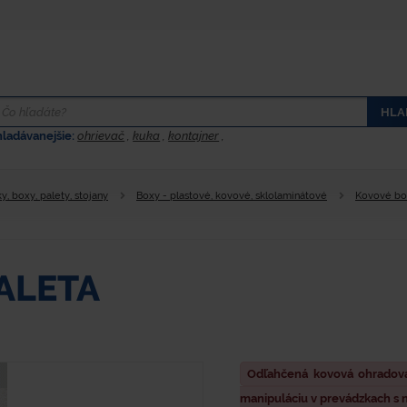
HLA
hladávanejšie:
ohrievač
,
kuka
,
kontajner
,
y, boxy, palety, stojany
Boxy - plastové, kovové, sklolaminátové
Kovové bo
ALETA
Odľahčená kovová ohradová
manipuláciu v prevádzkach s n