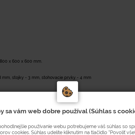
 800 x 600 x 600 mm.
1,8 mm, stojky - 3 mm, stohovacie prvky - 4 mm
tohovanie.
y sa vám web dobre používal (Súhlas s cooki
m.
ších priestoroch - čiastočne chránená pred vplyvmi počasia.
pohodlnejšie používanie webu potrebujeme váš súhlas so s
 je určená na skladovanie a prepravu ľahších materiálov v
orov cookies. Súhlas udelíte kliknutím na tlačidlo "Povoliť všet