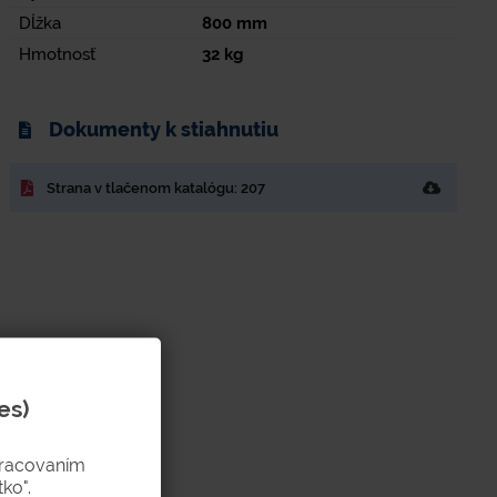
Dĺžka
800
mm
Hmotnosť
32
kg
Dokumenty k stiahnutiu
Strana v tlačenom katalógu: 207
es)
pracovaním
ko".