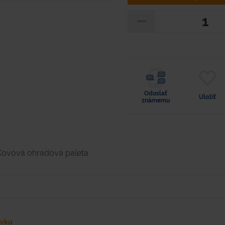
Odoslať
Uložiť
známemu
Kovová ohradová paleta
ávku