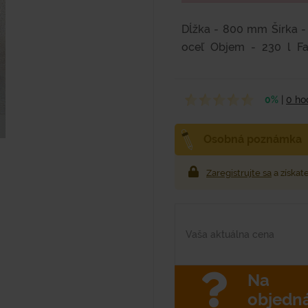
Dĺžka - 800 mm Šírka 
oceľ Objem - 230 l F
lakovaním práškovou...
0%
|
0 ho
Osobná poznámka
Zaregistrujte sa
a získat
Vaša aktuálna cena
Na
objedn