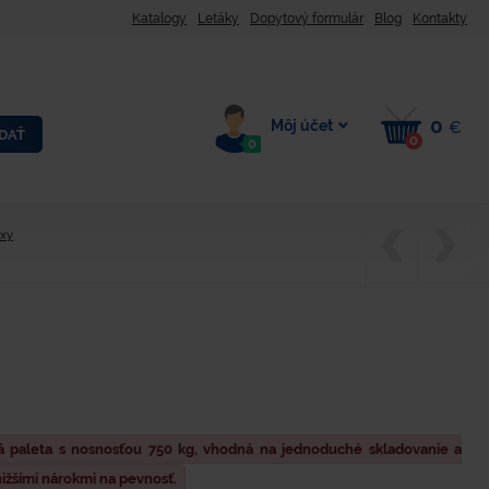
Katalogy
Letáky
Dopytový formulár
Blog
Kontakty
0
Môj účet
€
DAŤ
0
0
xy
 paleta s nosnosťou 750 kg, vhodná na jednoduché skladovanie a
ižšími nárokmi na pevnosť.