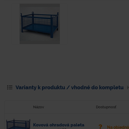
Varianty k produktu / vhodné do kompletu
Názov
Dostupnosť
Kovová ohradová paleta
Na objedn