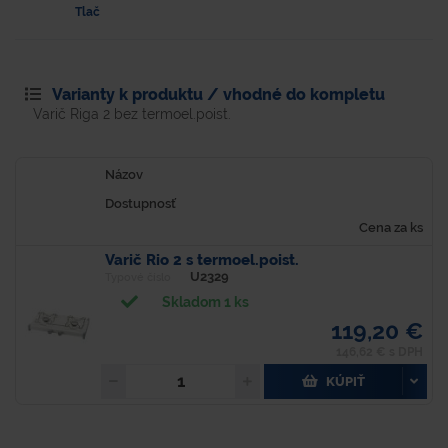
Tlač
Varianty k produktu / vhodné do kompletu
Varič Riga 2 bez termoel.poist.
Názov
Dostupnosť
Cena za ks
Varič Rio 2 s termoel.poist.
U2329
Typové číslo
Skladom 1 ks
119,20 €
146,62 € s DPH
KÚPIŤ