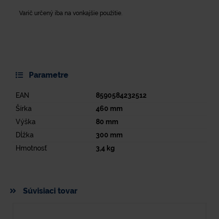
Varič určený iba na vonkajšie použitie.
Parametre
EAN
8590584232512
Šírka
460
mm
Výška
80
mm
Dĺžka
300
mm
Hmotnosť
3,4
kg
Súvisiaci tovar