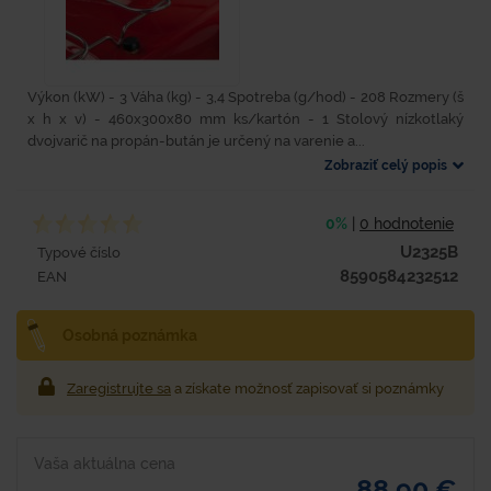
Výkon (kW) - 3 Váha (kg) - 3,4 Spotreba (g/hod) - 208 Rozmery (š
x h x v) - 460x300x80 mm ks/kartón - 1 Stolový nízkotlaký
dvojvarič na propán-bután je určený na varenie a...
Zobraziť celý popis
0%
|
0 hodnotenie
U2325B
Typové číslo
8590584232512
EAN
Osobná poznámka
Zaregistrujte sa
a získate možnosť zapisovať si poznámky
Vaša aktuálna cena
88,90 €