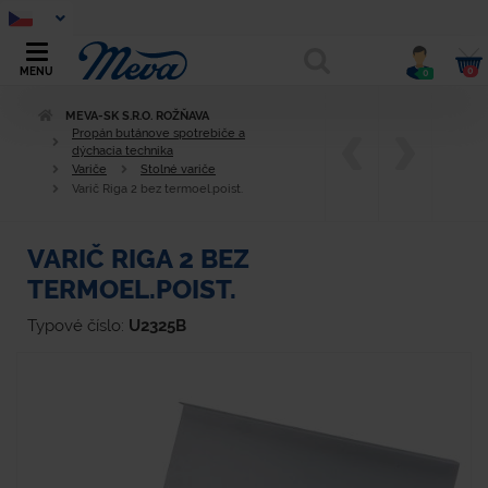
0
MENU
0
MEVA-SK S.R.O. ROŽŇAVA
Propán butánove spotrebiče a
dýchacia technika
Variče
Stolné variče
Varič Riga 2 bez termoel.poist.
VARIČ RIGA 2 BEZ
TERMOEL.POIST.
Typové číslo:
U2325B