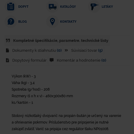
DOPYT
KATALÓGY
LETÁKY
KONTAKTY
BLOG
Kompletné špecifikácie, parametre. technické listy
Dokumenty k stiahnutiu
(0)
Súvisiaci tovar
(5)
Dopytový formulár
Komentár a hodnotenie
(0)
Výkon (kW) - 3
Váha (kg) - 3,4
Spotreba (g/hod) - 208
Rozmery (š x h x v) - 460x300x80 mm
ks/kartón - 1
Stolový nízkotlaký dvojvarič na propán-bután je určený na varenie
a ohrievanie pokrmov. Príslušenstvo pre pripojenie je nutné
zakúpiť zvlášť. Varič sa pripája cez regulátor tlaku NP01008.