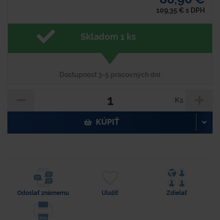
109,35
€
s DPH
Skladom 1 ks
Dostupnosť 3-5 pracovných dní
Ks
KÚPIŤ
Odoslať známemu
Uložiť
Zdielať