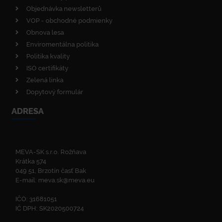
Objednávka newsletterů
VOP - obchodné podmienky
Obnova lesa
Enviromentálna politika
Politika kvality
ISO certifikáty
Zelená linka
Dopytový formulár
ADRESA
MEVA-SK s.r.o. Rožňava
Krátka 574
049 51, Brzotín časť Bak
E-mail:
meva.sk@meva.eu
IČO: 31681051
IČ DPH: SK2020500724