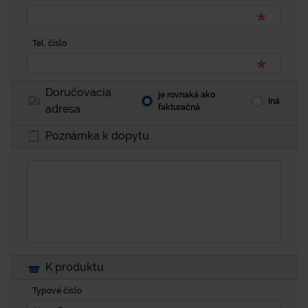
Tel. číslo
Doručovacia
je rovnaká ako
Iná
adresa
fakturačná
Poznámka k dopytu
K produktu
Typové číslo