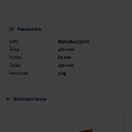
Parametre
EAN
8590584233700
Šírka
460
mm
Výška
65
mm
Dĺžka
290
mm
Hmotnosť
3
kg
Súvisiaci tovar