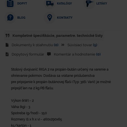
DOPYT
KATALÓGY
LETÁKY
KONTAKTY
BLOG
Kompletné špecifikácie, parametre. technické listy
Dokumenty k stiahnutiu
(0)
Súvisiaci tovar
(5)
Dopytový formulár
Komentár a hodnotenie
(0)
Stolový dvojvarič RIGA 2 na propán-bután určený na varenie a
ohrievanie pokrmov. Dodáva sa vrátane príslušenstva
pre pripojenie k propán-butánovej fľaši (Typ: 316). Varič je možné
pripojiť len na 2 kg PB fľašu.
Výkon (kW) - 2
Váha (kg) - 3
Spotreba (g/hod) - 150
Rozmery (š x h x v) - 460x290x65
ks/kartón - 1