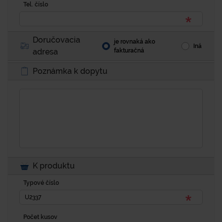
Tel. číslo
Doručovacia
je rovnaká ako
Iná
adresa
fakturačná
Poznámka k dopytu
K produktu
Typové číslo
Počet kusov