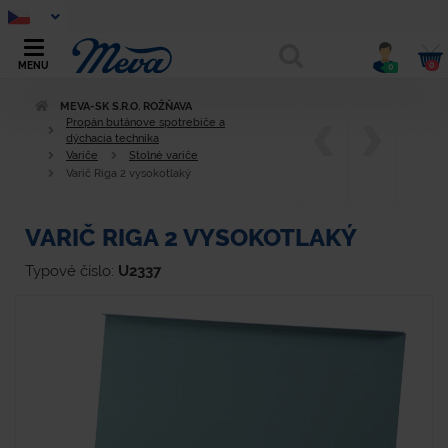
0
MENU
0
MEVA-SK S.R.O. ROŽŇAVA
Propán butánove spotrebiče a
dýchacia technika
Variče
Stolné variče
Varič Riga 2 vysokotlaký
VARIČ RIGA 2 VYSOKOTLAKÝ
Typové číslo:
U2337