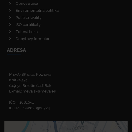
Obnova lesa
Enviromentálna politika
Politika kvality
ISO certifikáty
Zelená linka
Dopytový formulár
ADRESA
MEVA-SK s.r.o. Rožňava
Krátka 574
049 51, Brzotín časť Bak
E-mail:
meva.sk@meva.eu
IČO: 31681051
IČ DPH: SK2020500724