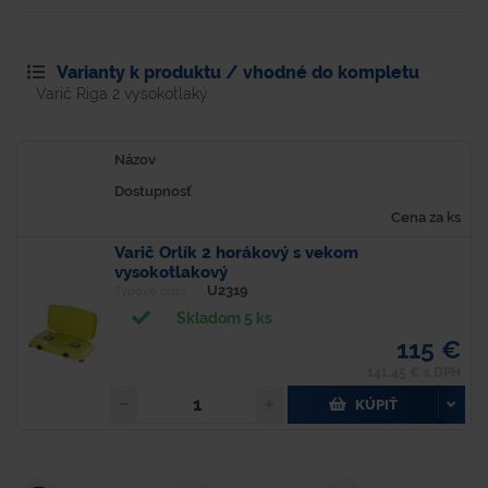
Varianty k produktu / vhodné do kompletu
Varič Riga 2 vysokotlaký
Názov
Dostupnosť
Cena za ks
Varič Orlík 2 horákový s vekom
vysokotlakový
U2319
Typové číslo
Skladom 5 ks
115 €
141,45 € s DPH
KÚPIŤ