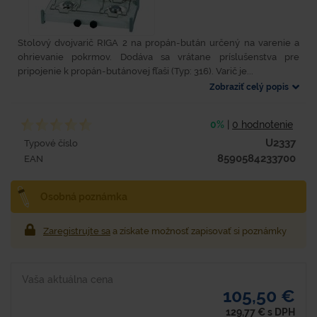
Stolový dvojvarič RIGA 2 na propán-bután určený na varenie a
ohrievanie pokrmov. Dodáva sa vrátane príslušenstva pre
pripojenie k propán-butánovej fľaši (Typ: 316). Varič je...
Zobraziť celý popis
0%
|
0 hodnotenie
U2337
Typové číslo
8590584233700
EAN
Osobná poznámka
Zaregistrujte sa
a získate možnosť zapisovať si poznámky
Vaša aktuálna cena
105,50 €
129,77
€
s DPH