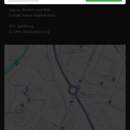
Krátka 574
049 51, Brzotín časť Bak
E-mail:
meva.sk@meva.eu
IČO: 31681051
IČ DPH: SK2020500724