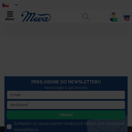
0
MENU
0
PRIHLÁSENIE DO NEWSLETTERU
Nenechajte si újsť novinky
Odoslať
Súhlasím so spracovaním osobných údajov pre zasielanie
newsletterov