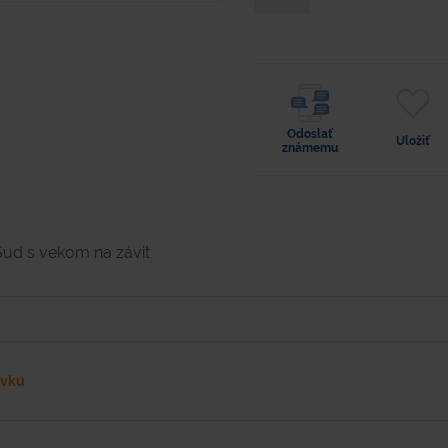
Odoslať
Uložiť
známemu
Sud s vekom na závit
ávku