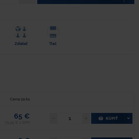
Zdielať
Tlač
Cena za ks
65 €
KÚPIŤ
79,95 € s DPH