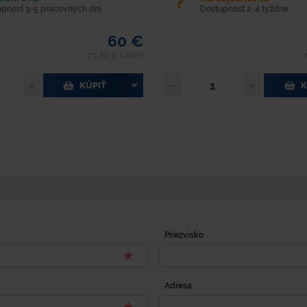
upnosť 3-5 pracovných dní
Dostupnosť 2-4 týždne
60 €
73,80 € s DPH
KÚPIŤ
K
Priezvisko
Adresa