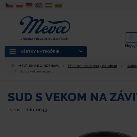
VÝROBKY PREVERENÉ GENERÁCIAMI
Najvy
VŠETKY KATEGÓRIE
MEVA-SK S.R.O. ROŽŇAVA
Nádoby a kontajnery na odpad
Nádoby
Sud s vekom na závit
SUD S VEKOM NA ZÁVI
Typové číslo:
0043