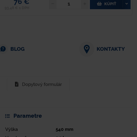
76 €
KÚPIŤ
93,48 € s DPH
BLOG
KONTAKTY
Dopytový formulár
Parametre
Výška
540
mm