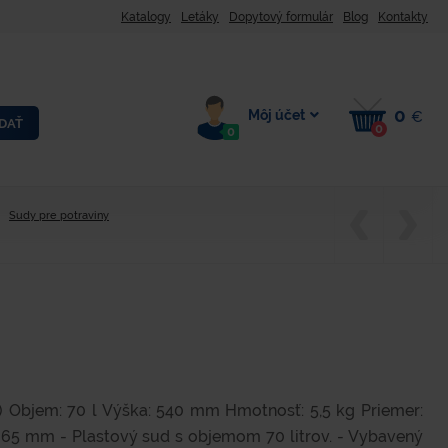
Katalogy
Letáky
Dopytový formulár
Blog
Kontakty
0
Môj účet
€
DAŤ
0
0
Sudy pre potraviny
E) Objem: 70 l Výška: 540 mm Hmotnosť: 5,5 kg Priemer:
65 mm - Plastový sud s objemom 70 litrov. - Vybavený