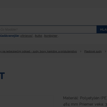
HLA
hladávanejšie:
ohrievač
,
kuka
,
kontajner
,
 na nebezpečný odpad - sudy, boxy, kanistre, a príslušenstvo
Plastové sudy
T
Materiál: Polyetylén (P
484 mm Priemer veka: 3