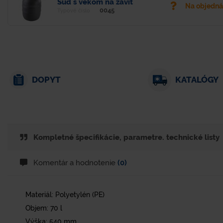
Sud s vekom na závit
Na objedn
0045
Typové číslo
DOPYT
KATALÓGY
Kompletné špecifikácie, parametre. technické listy
Komentár a hodnotenie
(0)
Materiál: Polyetylén (PE)
Objem: 70 l
Výška: 540 mm