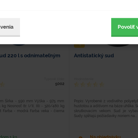
venia
Povoliť 
sud 220 l s odnímateľným
Antistatický sud
Typové číslo
Hodnotenie
5002
mm Šírka - 590 mm Výška - 975 mm
Popis: Vyrobené z vodivého polyety
kg Nosnosť (tr. I/II, III) - 320/480 kg
hustotou a aditívom na báze uhlíka. 
st Farba - modrá Farba veka - čierna
skrutkovacím vekom. Sud je vyba
Sudy spĺňajú požiadavky noriem na...
dom 1 ks
Na objednávku