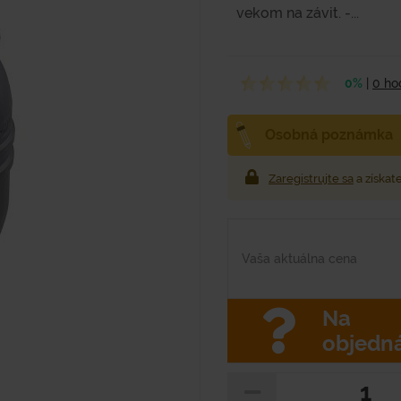
vekom na závit. -...
0%
|
0 ho
Osobná poznámka
Zaregistrujte sa
a získat
Vaša aktuálna cena
Na
objedn