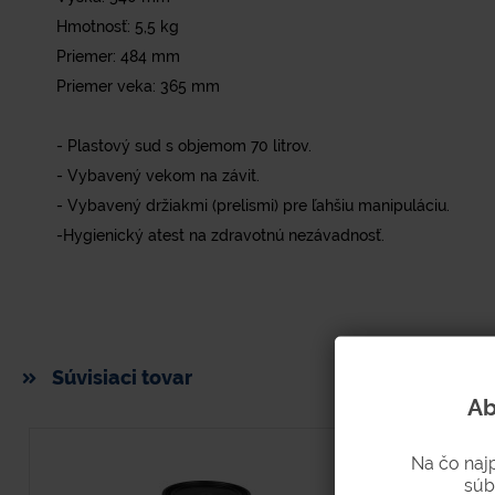
Hmotnosť: 5,5 kg
Priemer: 484 mm
Priemer veka: 365 mm
- Plastový sud s objemom 70 litrov.
- Vybavený vekom na závit.
- Vybavený držiakmi (prelismi) pre ľahšiu manipuláciu.
-Hygienický atest na zdravotnú nezávadnosť.
Súvisiaci tovar
Ab
Na čo naj
súb