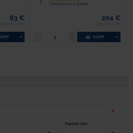
Dostupnosť 2-4 týždne
83 €
204 €
102,09 € s DPH
250,92 € s DPH
ÚPIŤ
KÚPIŤ
Popisné číslo