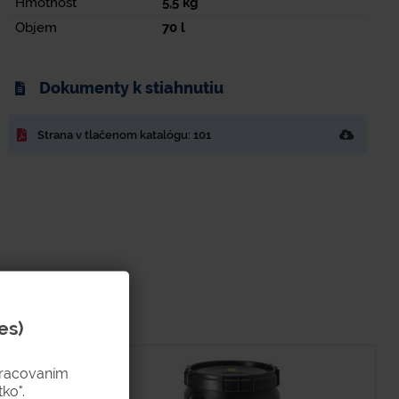
Hmotnosť
5,5
kg
Objem
70
l
Dokumenty k stiahnutiu
Strana v tlačenom katalógu: 101
es)
pracovaním
ko".