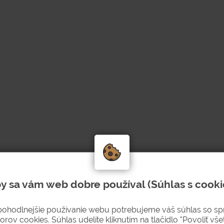
y sa vám web dobre používal (Súhlas s cooki
pohodlnejšie používanie webu potrebujeme váš súhlas so s
orov cookies. Súhlas udelíte kliknutím na tlačidlo "Povoliť všet