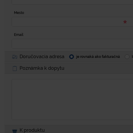
Mesto
Email
Doručovacia adresa
je rovnaká ako fakturačná
Poznámka k dopytu
K produktu