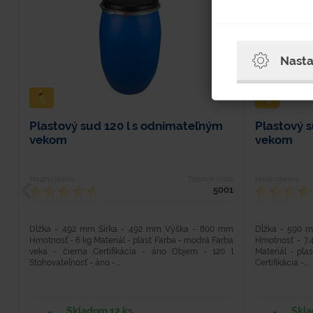
Nasta
Plastový sud 120 l s odnímateľným
Plastový 
vekom
vekom
Hodnotenie
Typové číslo
Hodnotenie
5001
Dĺžka - 492 mm Šírka - 492 mm Výška - 800 mm
Dĺžka - 590 
Hmotnosť - 6 kg Materiál - plast Farba - modrá Farba
Hmotnosť - 7,4 
veka - čierna Certifikácia - áno Objem - 120 l
Materiál - pla
Stohovateľnosť - áno -...
Certifikácia -...
Skladom 12 ks
Skla