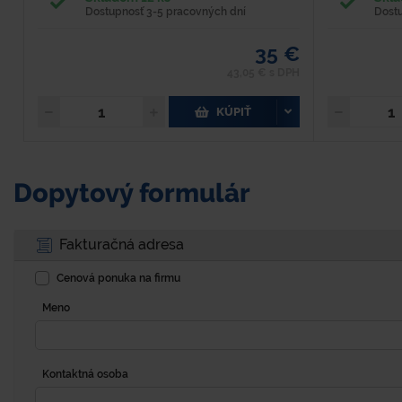
Dostupnosť 3-5 pracovných dní
Dost
35 €
43,05 € s DPH
KÚPIŤ
Dopytový formulár
Fakturačná adresa
Cenová ponuka na firmu
Meno
Kontaktná osoba