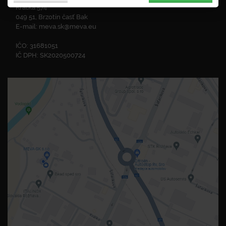
Krátka 574
049 51, Brzotín časť Bak
E-mail:
meva.sk@meva.eu
IČO: 31681051
IČ DPH: SK2020500724