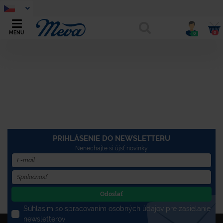
0
MENU
0
PRIHLÁSENIE DO NEWSLETTERU
Nenechajte si újsť novinky
Odoslať
Súhlasím so spracovaním osobných údajov pre zasielanie
newsletterov