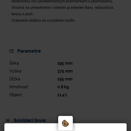
odolnosťou voči poveternostným podmienkam a poškriabaniu.
Vhodná na umiestnenie v interiéri aj exteriéri (bary, reštaurácia,
terasy a pod.)
Vybavená vložkou na vysadenie rastlín.
Parametre
Šírka
195
mm
Výška
375
mm
Dĺžka
195
mm
Hmotnosť
0,8
kg
Objem
11,4
l
Súvisiaci tovar