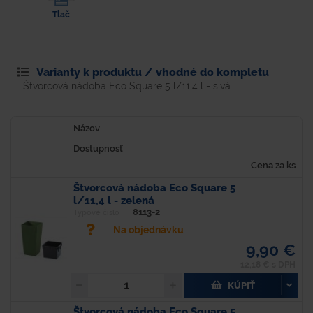
Tlač
Varianty k produktu / vhodné do kompletu
Štvorcová nádoba Eco Square 5 l/11,4 l - sivá
Názov
Dostupnosť
Cena za ks
Štvorcová nádoba Eco Square 5
l/11,4 l - zelená
8113-2
Typové číslo
Na objednávku
9,90 €
12,18 € s DPH
KÚPIŤ
Štvorcová nádoba Eco Square 5