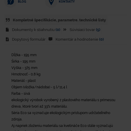
KONTAKTY
BLOG
Kompletné špecifikácie, parametre. technické listy
Dokumenty k stiahnutiu
(0)
Súvisiaci tovar
(5)
Dopytový formulár
Komentár a hodnotenie
(0)
Dĺžka - 195 mm
Šírka - 195 mm
Výška - 375 mm
Hmotnosť - 0,8 kg
Materiál - plast
Objem (vložka/nádoba) - 5 l/11,4 l
Farba - sivá
ekologický výrobok vyrobený z plastového materiálu s prímesou
dreva, ktoré tvorí až 33% materiálu.
Séria Eco sa vyznačuje ekologickým prístupom udržateľného
zdroja.
Aj napriek zloženiu materiálu sa kvetináče Eco stále vyznačujú