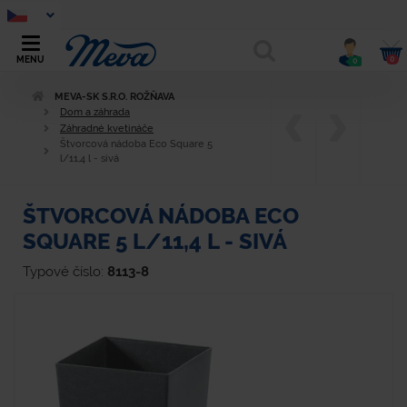
0
MENU
0
MEVA-SK S.R.O. ROŽŇAVA
Dom a záhrada
Záhradné kvetináče
Štvorcová nádoba Eco Square 5
l/11,4 l - sivá
ŠTVORCOVÁ NÁDOBA ECO
SQUARE 5 L/11,4 L - SIVÁ
Typové číslo:
8113-8