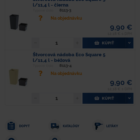
l/11,4 l - čierna
8113-3
Typové číslo
Na objednávku
9,90 €
12,18 € s DPH
KÚPIŤ
Štvorcová nádoba Eco Square 5
l/11,4 l - béžová
8113-4
Typové číslo
Na objednávku
9,90 €
12,18 € s DPH
KÚPIŤ
DOPYT
KATALÓGY
LETÁKY