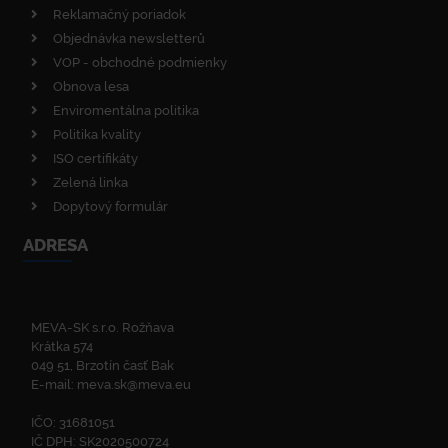
Reklamačný poriadok
Objednávka newsletterů
VOP - obchodné podmienky
Obnova lesa
Enviromentálna politika
Politika kvality
ISO certifikáty
Zelená linka
Dopytový formulár
ADRESA
MEVA-SK s.r.o. Rožňava
Krátka 574
049 51, Brzotín časť Bak
E-mail:
meva.sk@meva.eu
IČO: 31681051
IČ DPH: SK2020500724