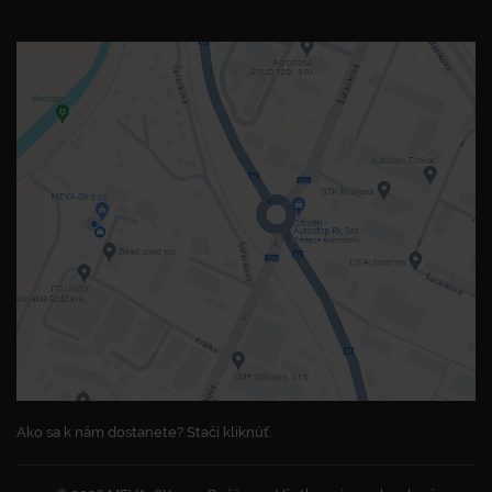
Ako sa k nám dostanete? Stačí kliknúť.