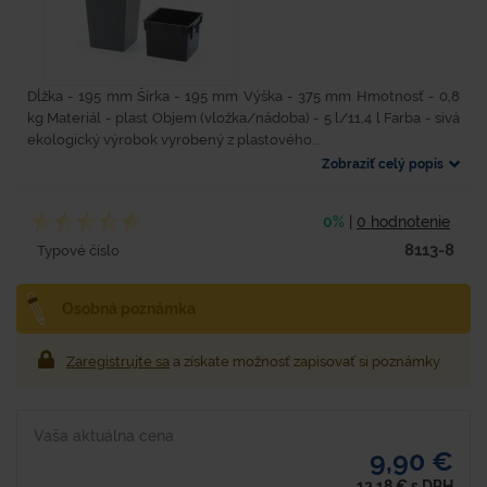
Dĺžka - 195 mm Šírka - 195 mm Výška - 375 mm Hmotnosť - 0,8
kg Materiál - plast Objem (vložka/nádoba) - 5 l/11,4 l Farba - sivá
ekologický výrobok vyrobený z plastového...
Zobraziť celý popis
0%
|
0 hodnotenie
8113-8
Typové číslo
Osobná poznámka
Zaregistrujte sa
a získate možnosť zapisovať si poznámky
Vaša aktuálna cena
9,90 €
12,18
€
s DPH