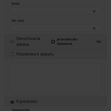
Email
Tel. číslo
Doručovacia
je rovnaká ako
Iná
adresa
fakturačná
Poznámka k dopytu
K produktu
Typové číslo