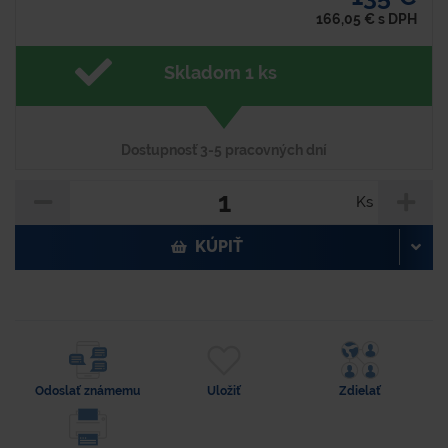
166,05
€
s DPH
Skladom 1 ks
Dostupnosť 3-5 pracovných dní
Ks
KÚPIŤ
Odoslať známemu
Uložiť
Zdielať