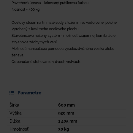
Povrchová úprava - lakovaný práškovou farbou
Nosnosť - 500 kg
Oceľový stojan na tri malé sudy s ložením vo vodorovnej polohe.
Vyrobený z kvalitného oceľového plechu.
Stavebnicovo riešený systém - možnosť vzájomnej komibnácie
stojanov a záchytných vaní.
Možnosť manipulácie pomocou vysokozdvižného vozíka alebo
žeriava.
Odporúčané stohovanie v dvoch vrstvách.
Parametre
Šírka
600
mm
Výška
920
mm
Dĺžka
1 405
mm
Hmotnosť
30
kg