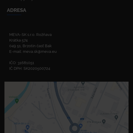
ADRESA
MEVA-SK s.r.o. Rožňava
Krátka 574
049 51, Brzotín časť Bak
E-mail:
meva.sk@meva.eu
IČO: 31681051
IČ DPH: SK2020500724