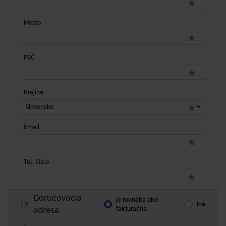
Mesto
PSČ
Krajina
Slovensko
Email
Tel. číslo
Doručovacia
je rovnaká ako
Iná
adresa
fakturačná