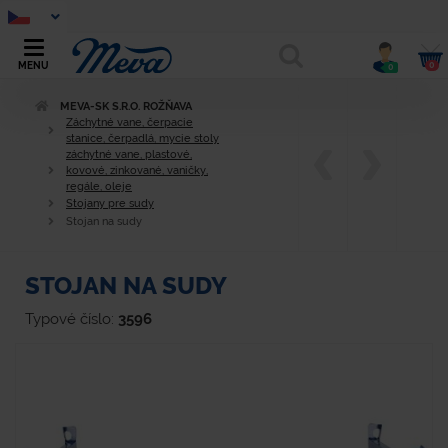
0
MENU
0
MEVA-SK S.R.O. ROŽŇAVA
Záchytné vane, čerpacie
stanice, čerpadlá, mycie stoly
záchytné vane, plastové,
kovové, zinkované, vaničky,
regále, oleje
Stojany pre sudy
Stojan na sudy
STOJAN NA SUDY
Typové číslo:
3596