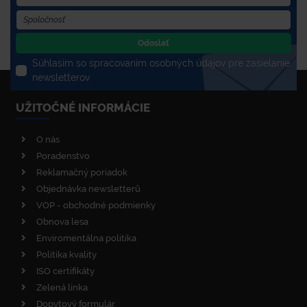
Odoslať
Súhlasím so spracovaním osobných údajov pre zasielanie
newsletterov
UŽITOČNÉ INFORMÁCIE
O nás
Poradenstvo
Reklamačný poriadok
Objednávka newsletterů
VOP - obchodné podmienky
Obnova lesa
Enviromentálna politika
Politika kvality
ISO certifikáty
Zelená linka
Dopytový formulár