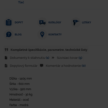
Tlač
DOPYT
KATALÓGY
LETÁKY
KONTAKTY
BLOG
Kompletné špecifikácie, parametre. technické listy
Dokumenty k stiahnutiu
(1)
Súvisiaci tovar
(5)
Dopytový formulár
Komentár a hodnotenie
(0)
Dĺžka - 1405 mm
Šírka - 600 mm
Výška - 920 mm
Hmotnosť - 30 kg
Materiál - oceľ
Farba - modrá