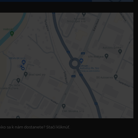
Ako sa k nám dostanete? Stačí kliknúť.