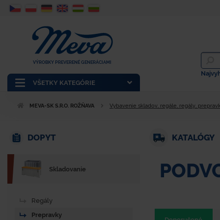
VÝROBKY PREVERENÉ GENERÁCIAMI
Najvy
VŠETKY KATEGÓRIE
MEVA-SK S.R.O. ROŽŇAVA
Vybavenie skladov, regále, regály, prepravk
DOPYT
KATALÓGY
PODV
Skladovanie
Regály
Prepravky
Doporučené