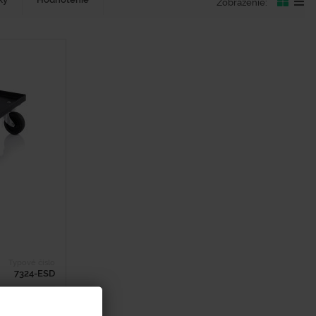
Zobrazenie:
Typové číslo
7324-ESD
ška - 172 mm