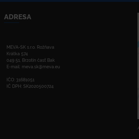
ADRESA
MEVA-SK s.r.o. Rožňava
Krátka 574
049 51, Brzotín časť Bak
E-mail:
meva.sk@meva.eu
IČO: 31681051
IČ DPH: SK2020500724