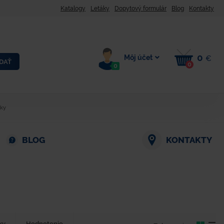
Katalogy
Letáky
Dopytový formulár
Blog
Kontakty
0
Môj účet
€
DAŤ
0
0
ky
BLOG
KONTAKTY
ky
Hodnotenie