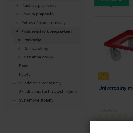
Plastové prepravky
Kovové prepravky
Potravinárske prepravky
Príslušenstvo k prepravkám
Podvozky
Deliace steny
Nástenné dosky
Boxy
Palety
Skladovacie kontajnery
Univerzálny m
Skladovanie technických plynov
Systémové stojany
Hodnotenie
Dĺžka - 620 mm Š