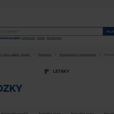
HLA
hladávanejšie:
ohrievač
,
kuka
,
kontajner
,
y, boxy, palety, stojany
Prepravky
Príslušenstvo k prepravkám
Podvoz
LETÁKY
OZKY
Najpredávanejšie
Najnižšia cena
Najvyššia cena
Novin