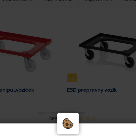
anipul.vozíček
ESD prepravný vozík
Typové číslo
Hodnotenie
7324
írka - 420 mm Výška - 172 mm
Dĺžka - 620 mm Šírka - 420 mm Vý