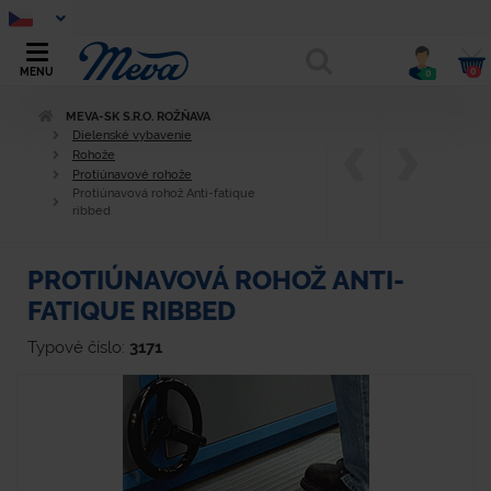
0
MENU
0
MEVA-SK S.R.O. ROŽŇAVA
Dielenské vybavenie
Rohože
Protiúnavové rohože
Protiúnavová rohož Anti-fatique
ribbed
PROTIÚNAVOVÁ ROHOŽ ANTI-
FATIQUE RIBBED
Typové číslo:
3171