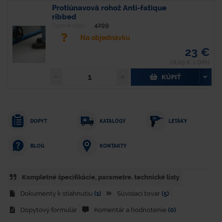
Protiúnavová rohož Anti-fatique
ribbed
4299
Typové číslo
Na objednávku
23 €
28,29 € s DPH
KÚPIŤ
DOPYT
KATALÓGY
LETÁKY
KONTAKTY
BLOG
Kompletné špecifikácie, parametre. technické listy
Dokumenty k stiahnutiu
(1)
Súvisiaci tovar
(5)
Dopytový formulár
Komentár a hodnotenie
(0)