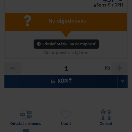
562,11
€
s DPH
Na objednávku
Odoslať otázku na dostupnosť
Dostupnosť 2-4 týždne
Ks
KÚPIŤ
Odoslať známemu
Uložiť
Zdielať