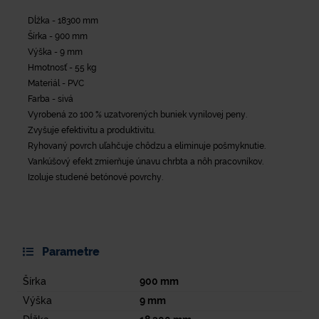
Dĺžka - 18300 mm
Šírka - 900 mm
Výška - 9 mm
Hmotnosť - 55 kg
Materiál - PVC
Farba - sivá
Vyrobená zo 100 % uzatvorených buniek vynilovej peny.
Zvyšuje efektivitu a produktivitu.
Ryhovaný povrch uľahčuje chôdzu a eliminuje pošmyknutie.
Vankúšový efekt zmierňuje únavu chrbta a nôh pracovníkov.
Izoluje studené betónové povrchy.
Parametre
Šírka
900
mm
Výška
9
mm