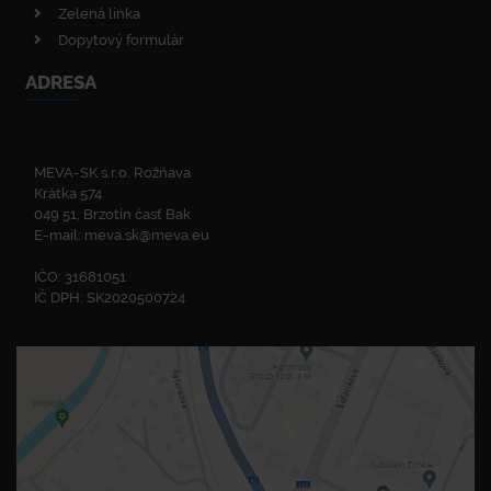
Zelená linka
Dopytový formulár
ADRESA
MEVA-SK s.r.o. Rožňava
Krátka 574
049 51, Brzotín časť Bak
E-mail:
meva.sk@meva.eu
IČO: 31681051
IČ DPH: SK2020500724