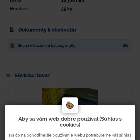
Dĺžka
18 300
mm
Hmotnosť
55
kg
Dokumenty k stiahnutiu
Strana v tlačenom katalógu: 305
Súvisiaci tovar
Aby sa vám web dobre používal (Súhlas s
cookies)
Na čo najpohodlnejšie používanie webu potrebujeme váš súhlas