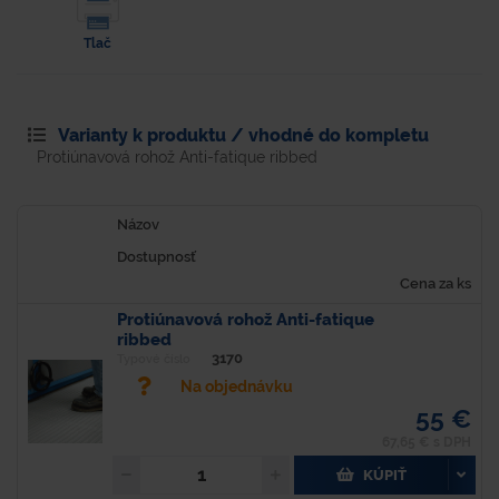
Tlač
Varianty k produktu / vhodné do kompletu
Protiúnavová rohož Anti-fatique ribbed
Názov
Dostupnosť
Cena za ks
Protiúnavová rohož Anti-fatique
ribbed
3170
Typové číslo
Na objednávku
55 €
67,65 € s DPH
KÚPIŤ