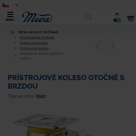
0
MENU
0
MEVA-SK S.R.O. ROŽŇAVA
Manipulačná technika
Kolesá a kolieska
Prístrojové kolesá
Prístrojové koleso otočné s
brzdou
PRÍSTROJOVÉ KOLESO OTOČNÉ S
BRZDOU
Typové číslo:
6597