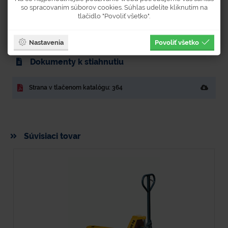
so spracovaním súborov cookies. Súhlas udelíte kliknutím na
Výška
290
mm
tlačidlo "Povoliť všetko".
Hmotnosť
5,06
kg
Nastavenia
Povoliť všetko
Dokumenty k stiahnutiu
Strana v tlačenom katalógu: 364
Súvisiaci tovar