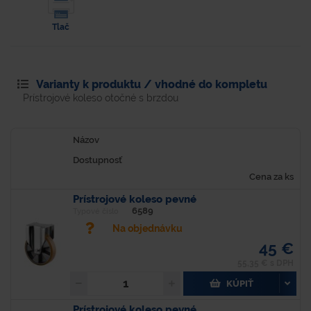
Tlač
Varianty k produktu / vhodné do kompletu
Prístrojové koleso otočné s brzdou
Názov
Dostupnosť
Cena za ks
Prístrojové koleso pevné
6589
Typové číslo
Na objednávku
45 €
55,35 € s DPH
KÚPIŤ
Prístrojové koleso pevné