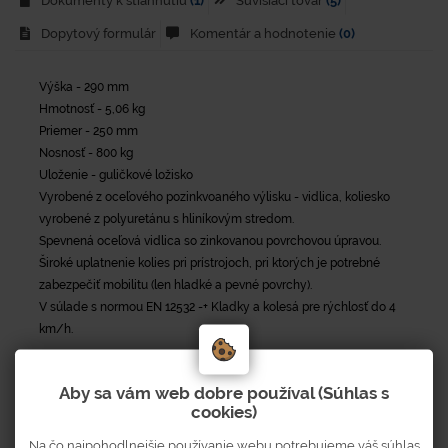
Dokumenty k stiahnutiu
(1)
Súvisiaci tovar
(5)
Dopytový formulár
Komentár a hodnotenie
(0)
Výška - 290 mm
Hmotnosť - 5,06 kg
Priemer - 250 mm
Nosnosť - 800 kg
Uloženie - guličkové ložisko
Vyrobené z oceľového pozinkvoaného výlisku - vidlica, koliesko
vyrobené z polyuretánu s hliníkovým stredom.
Spevnená oceľová vidlica so zinkovanou povrchovou úpravou.
Široké uplatnenie kolies pri prístrojoch, pri ktorých je potrebné
zabezpečiť mobilitu (len hladké a pevné povrchy).
V súlade s normou EN 12532 -+ Kladky a kolesá pre rýchlosť do 4
km/h.
Aby sa vám web dobre používal (Súhlas s
cookies)
Parametre
Na čo najpohodlnejšie používanie webu potrebujeme váš súhlas