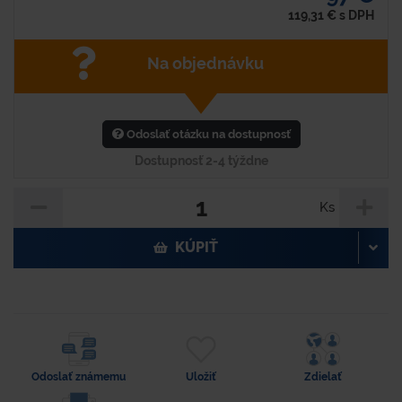
119,31
€
s DPH
Na objednávku
Odoslať otázku na dostupnosť
Dostupnosť 2-4 týždne
Ks
KÚPIŤ
Odoslať známemu
Uložiť
Zdielať