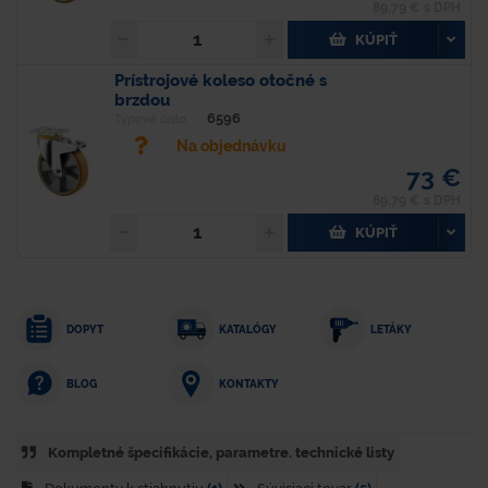
89,79 € s DPH
KÚPIŤ
Prístrojové koleso otočné s
brzdou
6596
Typové číslo
Na objednávku
73 €
89,79 € s DPH
KÚPIŤ
DOPYT
KATALÓGY
LETÁKY
KONTAKTY
BLOG
Kompletné špecifikácie, parametre. technické listy