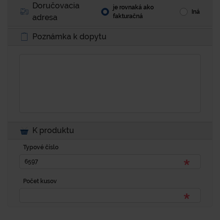
Doručovacia
je rovnaká ako
Iná
adresa
fakturačná
Poznámka k dopytu
K produktu
Typové číslo
Počet kusov