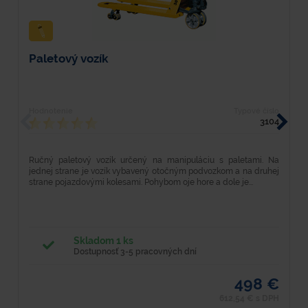
Paletový vozík
K
Hodnotenie
Typové číslo
H
3104
Ručný paletový vozík určený na manipuláciu s paletami. Na
M
jednej strane je vozík vybavený otočným podvozkom a na druhej
L
strane pojazdovými kolesami. Pohybom oje hore a dole je...
2
Skladom 1 ks
Dostupnosť 3-5 pracovných dní
498 €
612,54 € s DPH