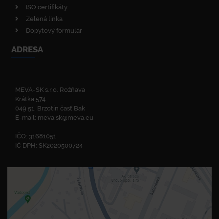
ISO certifikáty
Zelená linka
Dopytový formulár
ADRESA
MEVA-SK s.r.o. Rožňava
Krátka 574
049 51, Brzotín časť Bak
E-mail:
meva.sk@meva.eu
IČO: 31681051
IČ DPH: SK2020500724