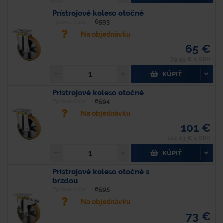
Prístrojové koleso otočné
6593
Typové číslo
Na objednávku
65 €
79,95 € s DPH
KÚPIŤ
Prístrojové koleso otočné
6594
Typové číslo
Na objednávku
101 €
124,23 € s DPH
KÚPIŤ
Prístrojové koleso otočné s
brzdou
6595
Typové číslo
Na objednávku
73 €