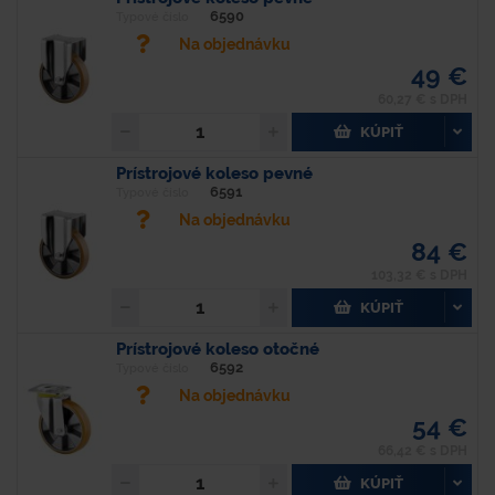
6590
Typové číslo
Na objednávku
49 €
60,27 € s DPH
KÚPIŤ
Prístrojové koleso pevné
6591
Typové číslo
Na objednávku
84 €
103,32 € s DPH
KÚPIŤ
Prístrojové koleso otočné
6592
Typové číslo
Na objednávku
54 €
66,42 € s DPH
KÚPIŤ