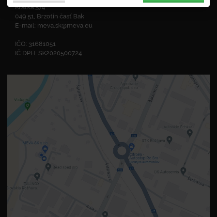
Krátka 574
049 51, Brzotín časť Bak
E-mail:
meva.sk@meva.eu
IČO: 31681051
IČ DPH: SK2020500724