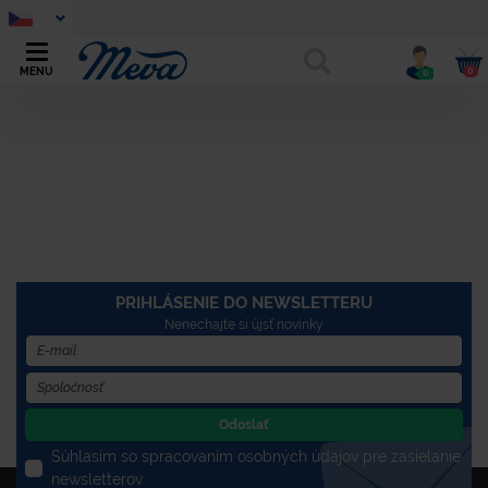
0
MENU
0
PRIHLÁSENIE DO NEWSLETTERU
Nenechajte si újsť novinky
Odoslať
Súhlasím so spracovaním osobných údajov pre zasielanie
newsletterov