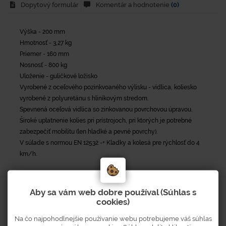
Dopytový formulár
Komentár a hodnotenie
(0)
Výška - 200 mm
Hmotnosť - 3,27 kg
Priemer - 160 mm
Nosnosť - 800 kg
Uloženie - guličkové ložisko
Vyrobené z oceľového pozinkvoaného výlisku - vidlica, koliesko
vyrobené z polyuretánu s hliníkovým stredom.
Spevnená oceľová vidlica so zinkovanou povrchovou úpravou.
Široké uplatnenie kolies pri prístrojoch, pri ktorých je potrebné
zabezpečiť mobilitu (len hladké a pevné povrchy).
V súlade s normou EN 12532 -+ Kladky a kolesá pre rýchlosť do 4
km/h.
Aby sa vám web dobre používal (Súhlas s
cookies)
Parametre
Na čo najpohodlnejšie používanie webu potrebujeme váš súhlas