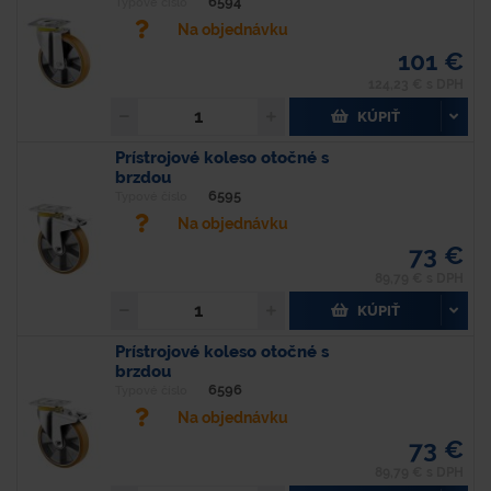
6594
Typové číslo
Na objednávku
101 €
124,23 € s DPH
KÚPIŤ
Prístrojové koleso otočné s
brzdou
6595
Typové číslo
Na objednávku
73 €
89,79 € s DPH
KÚPIŤ
Prístrojové koleso otočné s
brzdou
6596
Typové číslo
Na objednávku
73 €
89,79 € s DPH