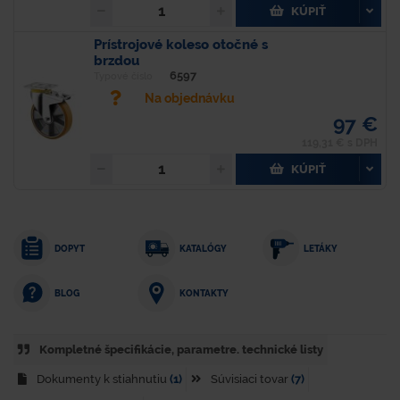
KÚPIŤ
Prístrojové koleso otočné s
brzdou
6597
Typové číslo
Na objednávku
97 €
119,31 € s DPH
KÚPIŤ
DOPYT
KATALÓGY
LETÁKY
KONTAKTY
BLOG
Kompletné špecifikácie, parametre. technické listy
Dokumenty k stiahnutiu
(1)
Súvisiaci tovar
(7)