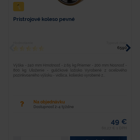
Prístrojové koleso pevné
P
Hodnotenie
Typové číslo
H
6590
Výška - 240 mm Hmotnosť - 2,65 kg Priemer - 200 mm Nosnosť -
V
800 kg Uloženie - guličkové ložisko Vyrobené z oceľového
8
pozinkvoaného výlisku - vidlica, koliesko vyrobené z...
po
Na objednávku
Dostupnosť 2-4 týždne
49 €
60,27 € s DPH