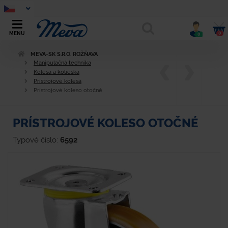
0
MENU
0
MEVA-SK S.R.O. ROŽŇAVA
Manipulačná technika
Kolesá a kolieska
Prístrojové kolesá
Prístrojové koleso otočné
PRÍSTROJOVÉ KOLESO OTOČNÉ
Typové číslo:
6592