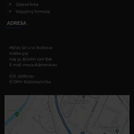
Zelená linka
Dopytový formulár
ADRESA
MEVA-SK s.r.o. Rožňava
Krátka 574
049 51, Brzotín časť Bak
E-mail:
meva.sk@meva.eu
IČO: 31681051
IČ DPH: SK2020500724