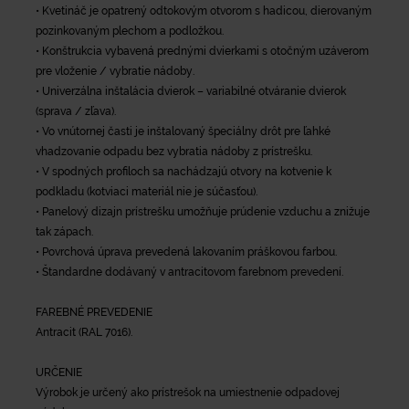
• Kvetináč je opatrený odtokovým otvorom s hadicou, dierovaným
pozinkovaným plechom a podložkou.
• Konštrukcia vybavená prednými dvierkami s otočným uzáverom
pre vloženie / vybratie nádoby.
• Univerzálna inštalácia dvierok – variabilné otváranie dvierok
(sprava / zľava).
• Vo vnútornej časti je inštalovaný špeciálny drôt pre ľahké
vhadzovanie odpadu bez vybratia nádoby z prístrešku.
• V spodných profiloch sa nachádzajú otvory na kotvenie k
podkladu (kotviaci materiál nie je súčasťou).
• Panelový dizajn prístrešku umožňuje prúdenie vzduchu a znižuje
tak zápach.
• Povrchová úprava prevedená lakovaním práškovou farbou.
• Štandardne dodávaný v antracitovom farebnom prevedení.
FAREBNÉ PREVEDENIE
Antracit (RAL 7016).
URČENIE
Výrobok je určený ako prístrešok na umiestnenie odpadovej