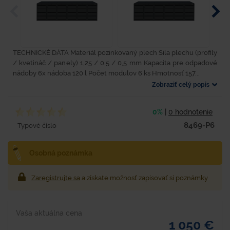
TECHNICKÉ DÁTA Materiál pozinkovaný plech Sila plechu (profily
/ kvetináč / panely) 1,25 / 0,5 / 0,5 mm Kapacita pre odpadové
nádoby 6x nádoba 120 l Počet modulov 6 ks Hmotnosť 157...
Zobraziť celý popis
0%
|
0 hodnotenie
8469-P6
Typové číslo
Osobná poznámka
Zaregistrujte sa
a získate možnosť zapisovať si poznámky
Vaša aktuálna cena
1 050 €