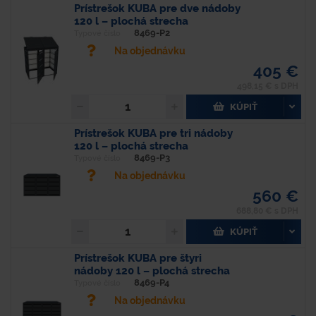
Prístrešok KUBA pre dve nádoby
120 l – plochá strecha
8469-P2
Typové číslo
Na objednávku
405 €
498,15 € s DPH
KÚPIŤ
Prístrešok KUBA pre tri nádoby
120 l – plochá strecha
8469-P3
Typové číslo
Na objednávku
560 €
688,80 € s DPH
KÚPIŤ
Prístrešok KUBA pre štyri
nádoby 120 l – plochá strecha
8469-P4
Typové číslo
Na objednávku