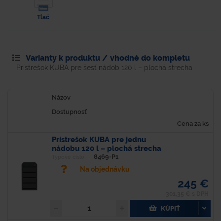
Tlač
Varianty k produktu / vhodné do kompletu
Prístrešok KUBA pre šesť nádob 120 l – plochá strecha
Názov
Dostupnosť
Cena za ks
Prístrešok KUBA pre jednu
nádobu 120 l – plochá strecha
8469-P1
Typové číslo
Na objednávku
245 €
301,35 € s DPH
KÚPIŤ