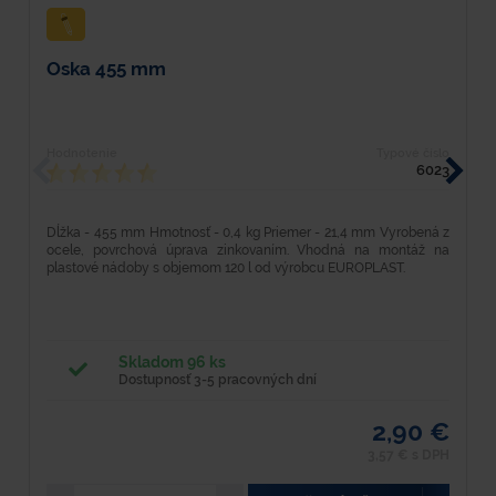
Oska 455 mm
T
Hodnotenie
Typové číslo
H
6023
Dĺžka - 455 mm Hmotnosť - 0,4 kg Priemer - 21,4 mm Vyrobená z
D
ocele, povrchová úprava zinkovaním. Vhodná na montáž na
k
plastové nádoby s objemom 120 l od výrobcu EUROPLAST.
- 
Skladom 96 ks
Dostupnosť 3-5 pracovných dní
2,90 €
3,57 € s DPH