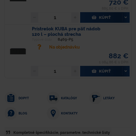
720 €
885,60 € s DPH
KÚPIŤ
Prístrešok KUBA pre päť nádob
120 l – plochá strecha
8469-P5
Typové číslo
Na objednávku
882 €
1 084,86 € s DPH
KÚPIŤ
DOPYT
KATALÓGY
LETÁKY
KONTAKTY
BLOG
Kompletné špecifikácie, parametre. technické listy