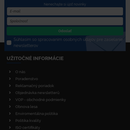
Nenechajte si újsť novinky
Odoslať
Súhlasím so spracovaním osobných údajov pre zasielanie
newsletterov
UŽITOČNÉ INFORMÁCIE
O nás
Poradenstvo
Reklamačný poriadok
Objednávka newsletterů
VOP - obchodné podmienky
Obnova lesa
Enviromentálna politika
Politika kvality
ISO certifikáty