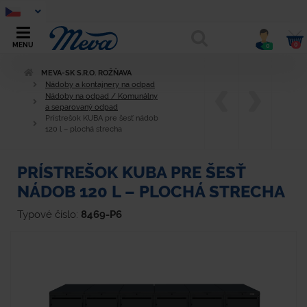
0
MENU
0
MEVA-SK S.R.O. ROŽŇAVA
Nádoby a kontajnery na odpad
Nádoby na odpad / Komunálny
a separovaný odpad
Prístrešok KUBA pre šesť nádob
120 l – plochá strecha
PRÍSTREŠOK KUBA PRE ŠESŤ
NÁDOB 120 L – PLOCHÁ STRECHA
Typové číslo:
8469-P6