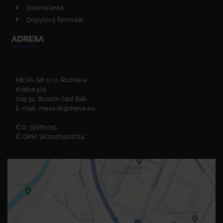
Zelená linka
Dopytový formulár
ADRESA
MEVA-SK s.r.o. Rožňava
Krátka 574
049 51, Brzotín časť Bak
E-mail:
meva.sk@meva.eu
IČO: 31681051
IČ DPH: SK2020500724