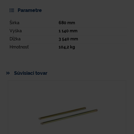
Parametre
Šírka
680
mm
Výška
1 140
mm
Dĺžka
3 540
mm
Hmotnosť
104,2
kg
Súvisiaci tovar