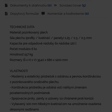
Dokumenty k stiahnutiu
(0)
Súvisiaci tovar
(5)
Dopytový formulár
Komentár a hodnotenie
(0)
TECHNICKÉ DÁTA
Materiál pozinkovaný plech
Sila plechu (profily / kvetináč / panely) 1,25 / 0,5 / 0,5 mm
Kapacita pre odpadové nádoby 6x nádoba 120 l
Počet modulov 6 ks
Hmotnosť 157 kg
Rozmery (Š x H x V) 3540 x 680 x 1200 mm
VLASTNOSTI
• Moderný a estetický prístrešok s odolnou a pevnou konštrukciou
z pozinkovaného oceľového plechu.
• Konštrukcia prístrešku je odolná voči náhlym zmenám
poveternostných podmienok.
• Spojovacie prvky, pánty a uzávery sú chránené proti korózii.
• Vybavený 100 mm hlbokým kvetináčom na umožnenie osadenia
okrasnými rastlinami.