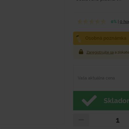
0%
|
0 ho
Osobná poznámka
Zaregistrujte sa
a získat
Vaša aktuálna cena
Sklado