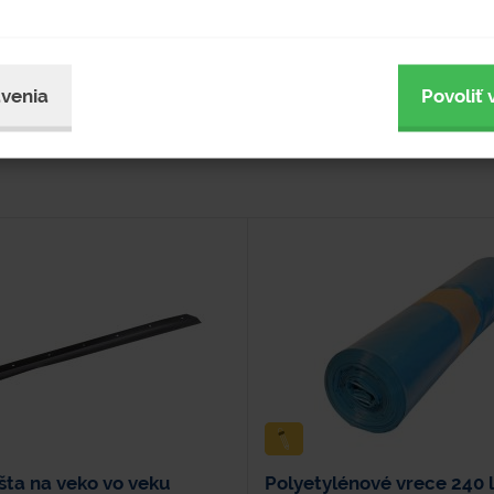
venia
Povoliť 
šta na veko vo veku
Polyetylénové vrece 240 l 