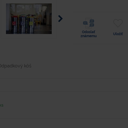
Odoslať
Uložiť
známemu
Odpadkový kôš
ks