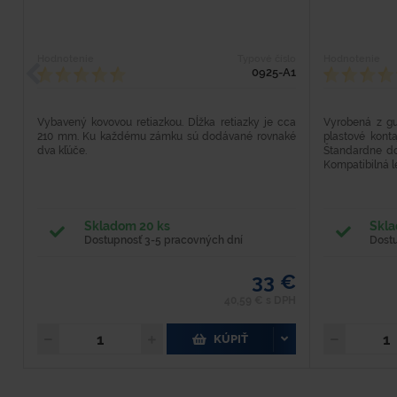
Hodnotenie
Typové číslo
Hodnotenie
0925-A1
Vybavený kovovou retiazkou. Dĺžka retiazky je cca
Vyrobená z g
210 mm. Ku každému zámku sú dodávané rovnaké
plastové kont
dva kľúče.
Štandardne do
Kompatibilná le
Skladom 20 ks
Skla
Dostupnosť 3-5 pracovných dní
Dost
33 €
40,59 € s DPH
KÚPIŤ