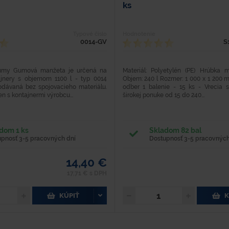
ks
Typové číslo
Hodnotenie
0014-GV
S
umy Gumová manžeta je určená na
Materiál: Polyetylén (PE) Hrúbka m
ajnery s objemom 1100 l - typ 0014
Objem: 240 l Rozmer: 1 000 x 1 200 
dávaná bez spojovacieho materiálu.
odber 1 balenie - 15 ks - Vrecia
n s kontajnermi výrobcu...
širokej ponuke od 15 do 240...
dom 1 ks
Skladom 82 bal
upnosť 3-5 pracovných dní
Dostupnosť 3-5 pracovných
14,40 €
17,71 € s DPH
KÚPIŤ
K