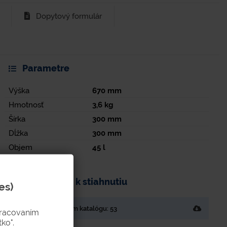
Dopytový formulár
Parametre
Výška
670
mm
Hmotnosť
3,6
kg
Šírka
300
mm
Dĺžka
300
mm
Objem
45
l
Dokumenty k stiahnutiu
es)
Strana v tlačenom katalógu: 53
pracovaním
ko".