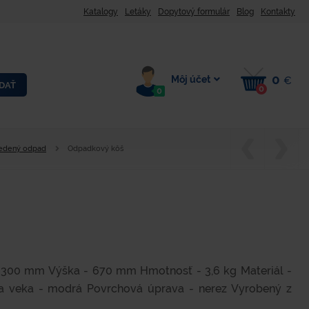
Katalogy
Letáky
Dopytový formulár
Blog
Kontakty
0
Môj účet
€
DAŤ
0
0
iedený odpad
Odpadkový kôš
 300 mm Výška - 670 mm Hmotnosť - 3,6 kg Materiál -
ba veka - modrá Povrchová úprava - nerez Vyrobený z