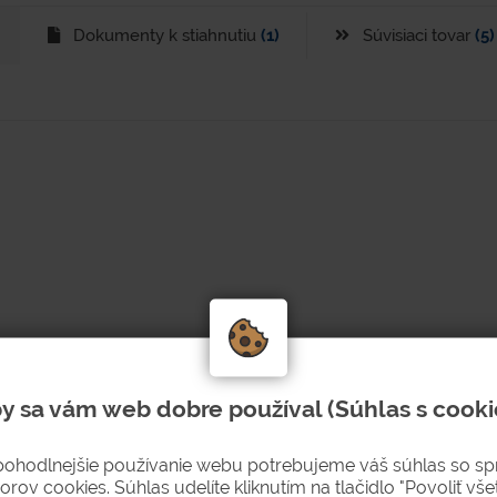
Dokumenty k stiahnutiu
(1)
Súvisiaci tovar
(5)
y sa vám web dobre používal (Súhlas s cooki
 odpadu.
pohodlnejšie používanie webu potrebujeme váš súhlas so s
orov cookies. Súhlas udelíte kliknutím na tlačidlo "Povoliť všet