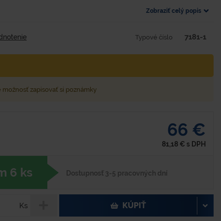
Zobraziť celý popis
7181-1
dnotenie
Typové číslo
e možnosť zapisovať si poznámky
66 €
81,18
€
s DPH
m 6 ks
Dostupnosť 3-5 pracovných dní
KÚPIŤ
Ks