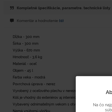
Kompletné špecifikácie, parametre. technické listy
Komentár a hodnotenie
(0)
Dĺžka - 300 mm
Šírka - 300 mm
Výška - 670 mm
Hmotnosť - 3,6 kg
Materiál - oceľ
Objem - 45 l
Farba veka - modrá
Povrchová úprava - nerez
Vyrobený z oceľového plechu v nerezovom prevedení.
Ab
Kôš je vhodný do exteriérov aj interiérov.
Vybavený odnímateľným vekom s otvorom na vhadzovanie
Na čo naj
súb
Nemá vnútornú vložku.