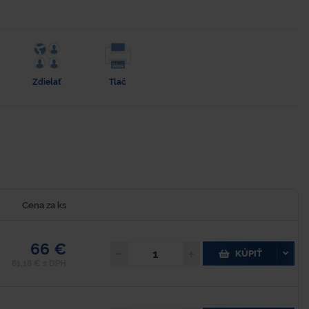
Zdielať
Tlač
Cena za ks
66 €
KÚPIŤ
81,18 € s DPH