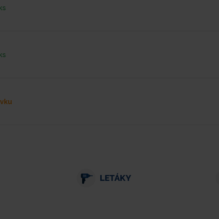
ks
ks
ávku
LETÁKY