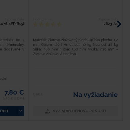
Typové číslo
Hodnotenie
Typové číslo
H
1076-1FP(B15)
7623-A1
ateriálu: 80 μ
Materiál: Žiarovo zinkovaný plech Hrúbka plechu: 1,2
D
mm - Minimálny
mm Objem: 120 l Hmotnosť: 30 kg Nosnosť: 48 kg
H
 sú dodávané v
Šírka: 460 mm Hĺbka: 568 mm Výška: 920 mm -
O
Žiarovo zinkovaná oceľová...
v
 dní
7,80 €
Na vyžiadanie
Cena
9,59 € s DPH
ÚPIŤ
VYŽIADAŤ CENOVÚ PONUKU