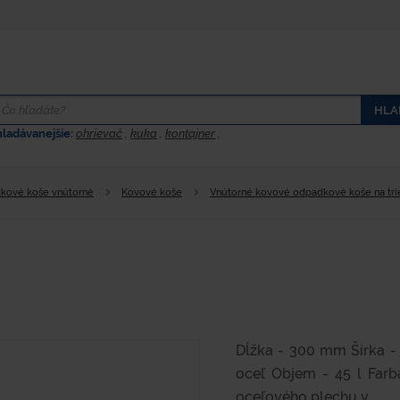
HLA
hladávanejšie:
ohrievač
,
kuka
,
kontajner
,
kové koše vnútorné
Kovové koše
Vnútorné kovové odpadkové koše na tr
Dĺžka - 300 mm Šírka -
oceľ Objem - 45 l Far
oceľového plechu v...