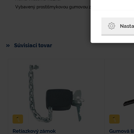
Vybavený prostišmykovou gumovou základňou.
Nasta
Súvisiaci tovar
Retiazkový zámok
Gumová li