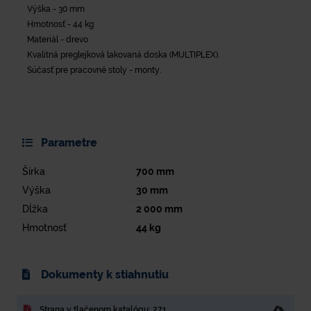
Výška - 30 mm
Hmotnosť - 44 kg
Materiál - drevo
Kvalitná preglejková lakovaná doska (MULTIPLEX).
Súčasť pre pracovné stoly - monty.
Parametre
Šírka
700
mm
Výška
30
mm
Dĺžka
2 000
mm
Hmotnosť
44
kg
Dokumenty k stiahnutiu
Strana v tlačenom katalógu: 271