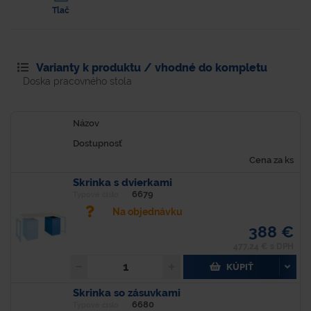
Tlač
Varianty k produktu / vhodné do kompletu
Doska pracovného stola
Názov
Dostupnosť
Cena za ks
Skrinka s dvierkami
6679
Typové číslo
Na objednávku
388 €
477,24 € s DPH
KÚPIŤ
Skrinka so zásuvkami
6680
Typové číslo