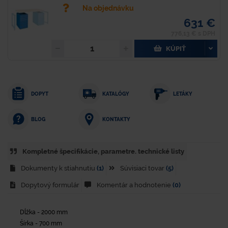
Na objednávku
631 €
776,13 € s DPH
KÚPIŤ
DOPYT
KATALÓGY
LETÁKY
KONTAKTY
BLOG
Kompletné špecifikácie, parametre. technické listy
Dokumenty k stiahnutiu
(1)
Súvisiaci tovar
(5)
Dopytový formulár
Komentár a hodnotenie
(0)
Dĺžka - 2000 mm
Šírka - 700 mm