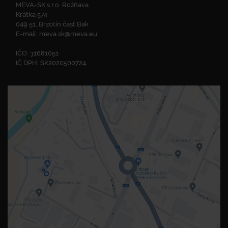
MEVA-SK s.r.o. Rožňava
Krátka 574
049 51, Brzotín časť Bak
E-mail:
meva.sk@meva.eu
IČO: 31681051
IČ DPH: SK2020500724