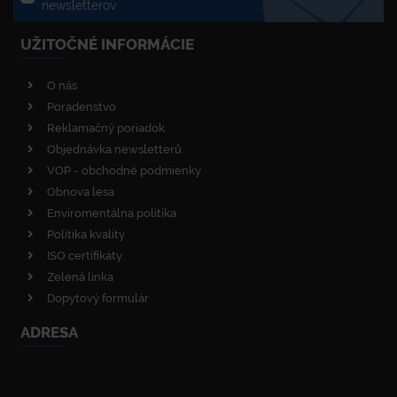
newsletterov
UŽITOČNÉ INFORMÁCIE
O nás
Poradenstvo
Reklamačný poriadok
Objednávka newsletterů
VOP - obchodné podmienky
Obnova lesa
Enviromentálna politika
Politika kvality
ISO certifikáty
Zelená linka
Dopytový formulár
ADRESA