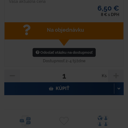
Vaša aktuálna cena
6,50 €
8
€
s DPH
Na objednávku
Odoslať otázku na dostupnosť
Dostupnosť 2-4 týždne
Ks
KÚPIŤ