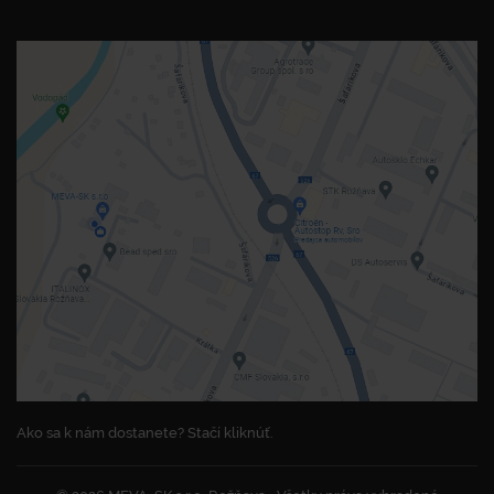
Ako sa k nám dostanete? Stačí kliknúť.