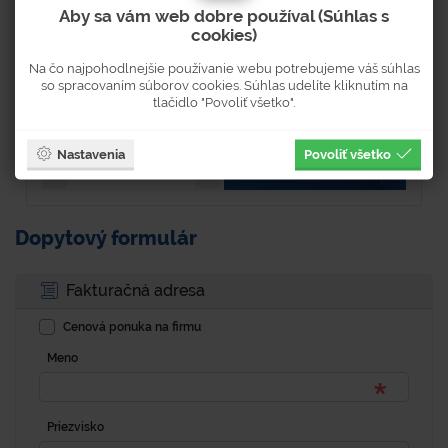
Aby sa vám web dobre používal (Súhlas s
cookies)
Skladom 12 ks
Dostupnosť 3-5 pracovných dní
Na čo najpohodlnejšie používanie webu potrebujeme váš súhlas
so spracovaním súborov cookies. Súhlas udelíte kliknutím na
tlačidlo "Povoliť všetko".
1,60 €
1,97 € s DPH
Nastavenia
Povoliť všetko
KÚPIŤ
Dopytový formulár
Fakturačná adresa
Cenová ponuka na firmu
Meno
Priezvisko