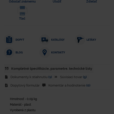
Odoslať známemu
Uložiť
Zdielať
Tlač
DOPYT
KATALÓGY
LETÁKY
KONTAKTY
BLOG
Kompletné špecifikácie, parametre. technické listy
Dokumenty k stiahnutiu
(1)
Súvisiaci tovar
(5)
Dopytový formulár
Komentár a hodnotenie
(0)
Hmotnosť - 0,09 kg
Materiál - plast
Vyrobená z plastu.