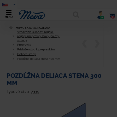
0
MENU
0
MEVA-SK S.R.O. ROŽŇAVA
Vybavenie skladov, regále,
regály, prepravky, boxy, palety,
stojany
Prepravky
Príslušenstvo k prepravkám
Deliace steny
Pozdĺžna deliaca stena 300 mm
POZDĹŽNA DELIACA STENA 300
MM
Typové číslo:
7335