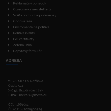
Reklamačný poriadok
Objednávka newsletterů
VOP - obchodné podmienky
Obnova lesa
Enviromentálna politika
Politika kvality
ISO certifikáty
Zelená linka
Dopytový formulár
ADRESA
MEVA-SK s.r.o. Rožňava
Krátka 574
049 51, Brzotín časť Bak
E-mail:
meva.sk@meva.eu
IČO: 31681051
IČ DPH: SK2020500724