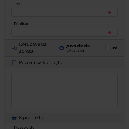
Email
Tel. číslo
Doručovacia
je rovnaká ako
Iná
adresa
fakturačná
Poznámka k dopytu
K produktu
Typové číslo