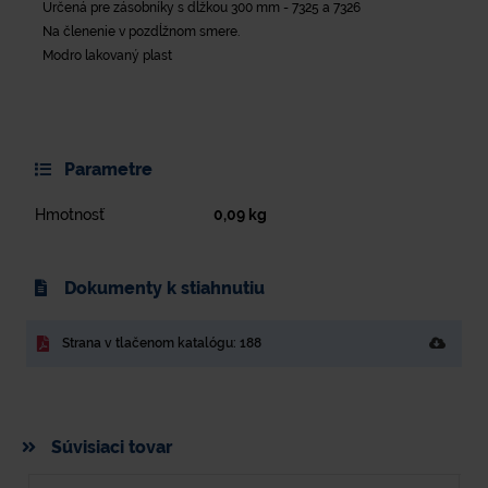
Určená pre zásobníky s dĺžkou 300 mm - 7325 a 7326
Na členenie v pozdĺžnom smere.
Modro lakovaný plast
Parametre
Hmotnosť
0,09
kg
Dokumenty k stiahnutiu
Strana v tlačenom katalógu: 188
Súvisiaci tovar