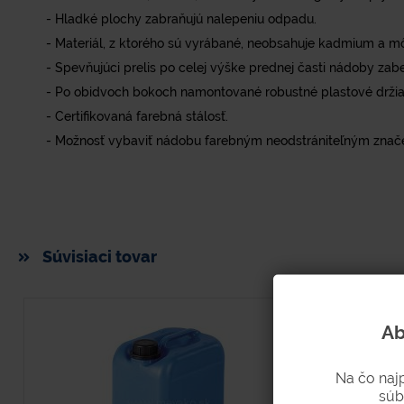
- Hladké plochy zabraňujú nalepeniu odpadu.
- Materiál, z ktorého sú vyrábané, neobsahuje kadmium a m
- Spevňujúci prelis po celej výške prednej časti nádoby z
- Po obidvoch bokoch namontované robustné plastové držia
- Certifikovaná farebná stálosť.
- Možnosť vybaviť nádobu farebným neodstrániteľným značen
Súvisiaci tovar
Ab
Na čo naj
súb