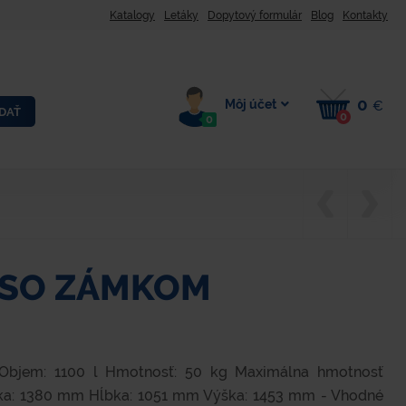
Katalogy
Letáky
Dopytový formulár
Blog
Kontakty
0
Môj účet
€
DAŤ
0
0
Y SO ZÁMKOM
) Objem: 1100 l Hmotnosť: 50 kg Maximálna hmotnosť
rka: 1380 mm Hĺbka: 1051 mm Výška: 1453 mm - Vhodné