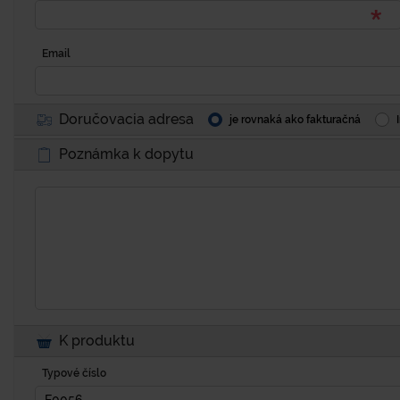
Email
Doručovacia adresa
je rovnaká ako fakturačná
Poznámka k dopytu
K produktu
Typové číslo