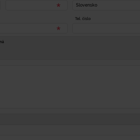
Slovensko
Tel. číslo
Iná