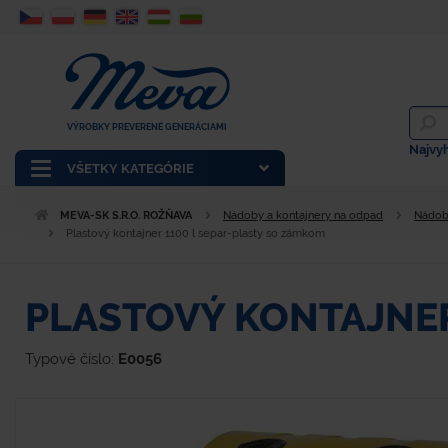
VÝROBKY PREVERENÉ GENERÁCIAMI
Najvy
VŠETKY KATEGÓRIE
MEVA-SK S.R.O. ROŽŇAVA
Nádoby a kontajnery na odpad
Nádob
Plastový kontajner 1100 l separ-plasty so zámkom
PLASTOVÝ KONTAJNER
Typové číslo:
E0056