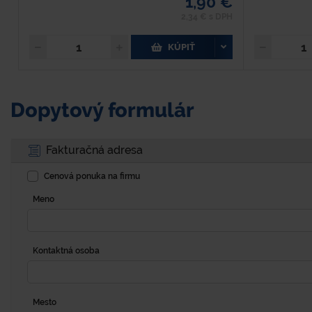
1,90 €
2,34 € s DPH
KÚPIŤ
Dopytový formulár
Fakturačná adresa
Cenová ponuka na firmu
Meno
Kontaktná osoba
Mesto