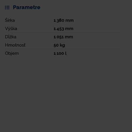
Parametre
Šírka
1 380
mm
Výška
1 453
mm
Dĺžka
1 051
mm
Hmotnosť
50
kg
Objem
1 100
l