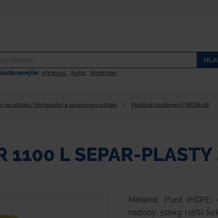
HLA
hladávanejšie:
ohrievač
,
kuka
,
kontajner
,
y na odpad / Komunálny a separovaný odpad
Plastové kontajnery | MEVA-SK
 1100 L SEPAR-PLAST
Materiál: Plast (HDPE
nádoby: 510kg (±5%) Ší