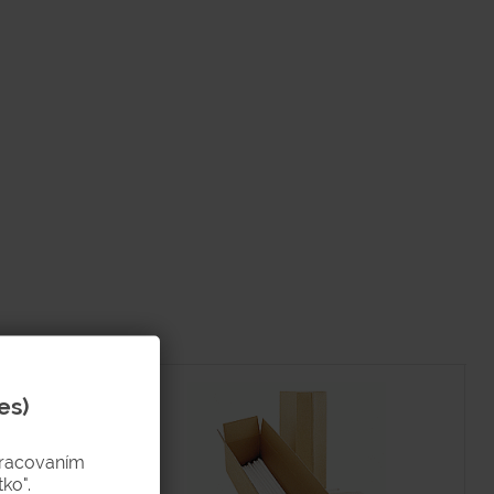
es)
pracovaním
ko".