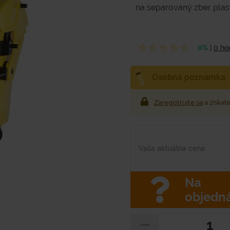
na separovaný zber plasto
0%
|
0 ho
Osobná poznámka
Zaregistrujte sa
a získat
Vaša aktuálna cena
Na
objedn