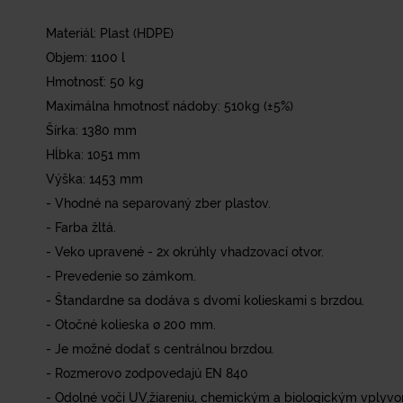
Materiál: Plast (HDPE)
Objem: 1100 l
Hmotnosť: 50 kg
Maximálna hmotnosť nádoby: 510kg (±5%)
Šírka: 1380 mm
Hĺbka: 1051 mm
Výška: 1453 mm
- Vhodné na separovaný zber plastov.
- Farba žltá.
- Veko upravené - 2x okrúhly vhadzovací otvor.
- Prevedenie so zámkom.
- Štandardne sa dodáva s dvomi kolieskami s brzdou.
- Otočné kolieska ø 200 mm.
- Je možné dodať s centrálnou brzdou.
- Rozmerovo zodpovedajú EN 840
- Odolné voči UV,žiareniu, chemickým a biologickým vplyv