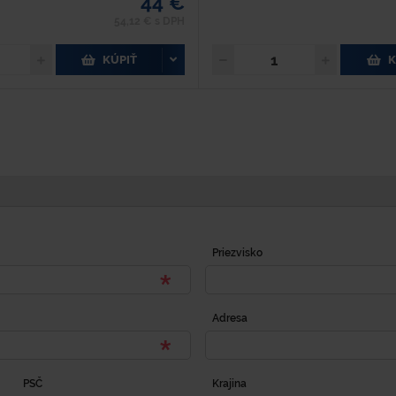
44 €
54,12 € s DPH
KÚPIŤ
K
Priezvisko
Adresa
PSČ
Krajina