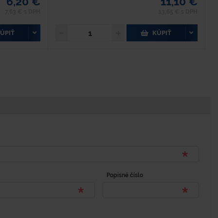
6,20 €
11,10 €
7,63 € s DPH
13,65 € s DPH
ÚPIŤ
KÚPIŤ
Popisné číslo