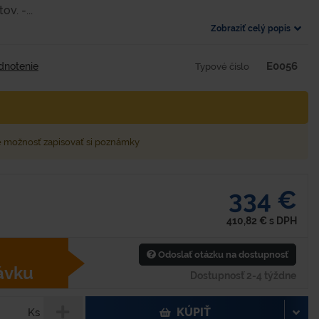
v. -...
Zobraziť celý popis
E0056
dnotenie
Typové číslo
e možnosť zapisovať si poznámky
334 €
410,82
€
s DPH
Odoslať otázku na dostupnosť
ávku
Dostupnosť 2-4 týždne
KÚPIŤ
Ks