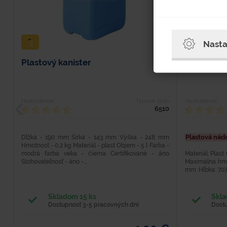
Nasta
Plastový kanister
Plastová 
Hodnotenie
Typové číslo
Hodnotenie
6510
Plastová nád
Dĺžka - 190 mm Šírka - 143 mm Výška - 248 mm
Hmotnosť - 0,2 kg Materiál - plast Objem - 5 l Farba -
modrá farba veka - čierna Certifikované - áno
Materiál: Plast
Stohovateľnosť - áno -...
Maximálna hmo
mm Hĺbka: 70
zber komunálneh
Skladom 15 ks
Skla
Dostupnosť 3-5 pracovných dní
Dost