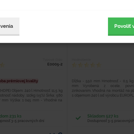
venia
Povoliť 
nádoba 240 l zelená
Oska 550 mm
Typové číslo
Hodnotenie
E0005-2
oba prémiovej kvality
Dĺžka - 550 mm Hmotnosť - 0,5 kg 
mm Vyrobená z ocele, povrc
 (HDPE) Objem: 240 l Hmotnosť: 11,5 kg
zinkovaním. Vhodná na montáž na p
tnosť nádoby: 110kg (±5%) Šírka: 580
s objemom 240 l od výrobcu EUROPL
7 mm Výška: 1 045 mm - Vhodné na
o aj...
dom 231 ks
Skladom 527 ks
upnosť 3-5 pracovných dní
Dostupnosť 3-5 pracovných