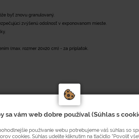
ôže byť znovu granulovaný.
abezpečujúci zvýšenú odolnosť v exponovanom mieste.
ky.
ím (max. rozmer 20x20 cm) - za príplatok.
y sa vám web dobre používal (Súhlas s cooki
pohodlnejšie používanie webu potrebujeme váš súhlas so s
orov cookies. Súhlas udelíte kliknutím na tlačidlo "Povoliť všet