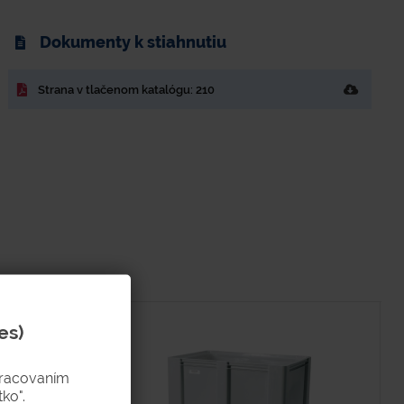
Dokumenty k stiahnutiu
Strana v tlačenom katalógu: 210
es)
pracovaním
ko".