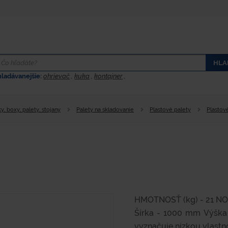
HLA
hladávanejšie:
ohrievač
,
kuka
,
kontajner
,
y, boxy, palety, stojany
Palety na skladovanie
Plastové palety
Plastov
HMOTNOSŤ (kg) - 21 NO
Šírka - 1000 mm Výška 
vyznačuje nízkou vlastno