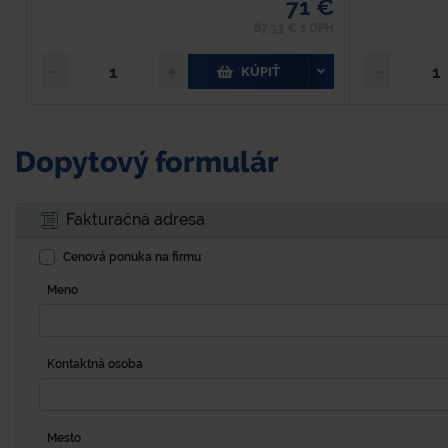
71 €
87,33 € s DPH
KÚPIŤ
Dopytový formulár
Fakturačná adresa
Cenová ponuka na firmu
Meno
Kontaktná osoba
Mesto