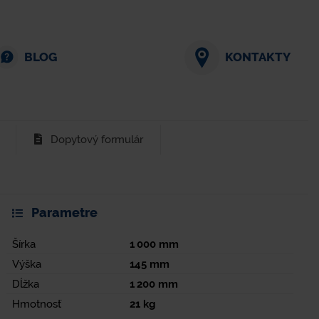
BLOG
KONTAKTY
Dopytový formulár
Parametre
Šírka
1 000
mm
Výška
145
mm
Dĺžka
1 200
mm
Hmotnosť
21
kg