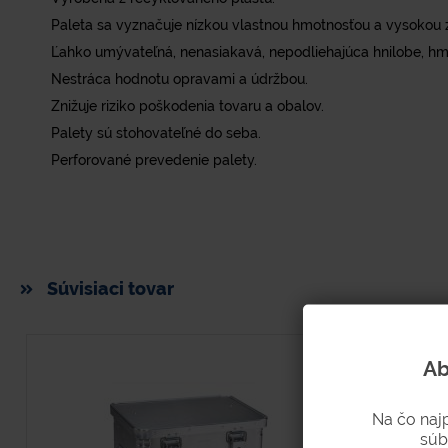
Paleta sa vyznačuje nízkou vlastnou hmotnosťou a vysokou z
Ľahko umývateľná, nenasiakavá, nepodliehajúca hnilobe, h
Nestráca hodnotu opravami a údržbou.
Znižuje riziko poškodenia tovaru a obalov.
Palety sú stohovateľné do seba.
Perforované prevedenie palety.
Súvisiaci tovar
Ab
Na čo naj
súb