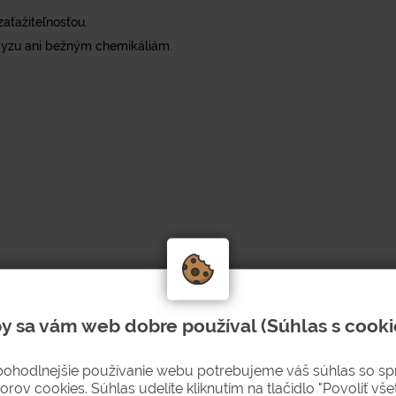
aťažiteľnosťou.
myzu ani bežným chemikáliám.
y sa vám web dobre používal (Súhlas s cooki
pohodlnejšie používanie webu potrebujeme váš súhlas so s
orov cookies. Súhlas udelíte kliknutím na tlačidlo "Povoliť všet