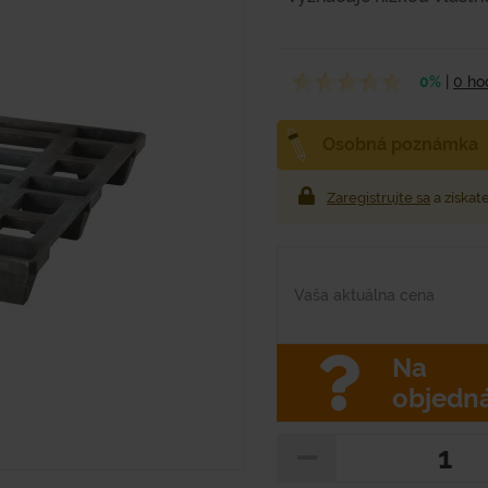
0%
|
0 ho
Osobná poznámka
Zaregistrujte sa
a získat
Vaša aktuálna cena
Na
objedn