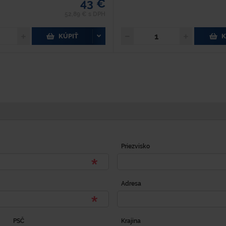
43 €
52,89 € s DPH
KÚPIŤ
K
Priezvisko
Adresa
PSČ
Krajina