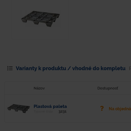
Varianty k produktu / vhodné do kompletu
Názov
Dostupnosť
Plastová paleta
Na objedn
3231
Typové číslo