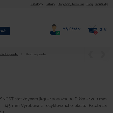
Katalogy
Letáky
Dopytový formulár
Blog
Kontakty
0
Môj účet
€
DAŤ
0
0
é ľahké palety
Plastová paleta
SNOSŤ stat./dynam.(kg) - 10000/1000 Dĺžka - 1200 mm
- 145 mm Vyrobená z recyklovaného plastu. Paleta sa
u...