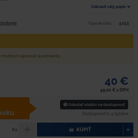
Zobraziť celý popis
4153
dnotenie
Typové číslo
e možnosť zapisovať si poznámky
40 €
49,20
€
s DPH
Odoslať otázku na dostupnosť
ávku
Dostupnosť 2-4 týždne
KÚPIŤ
Ks