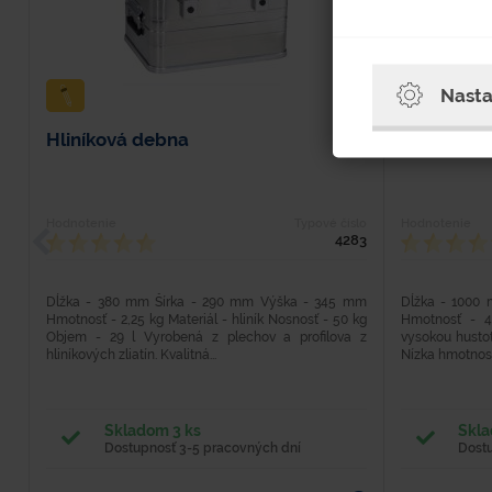
Nasta
Hliníková debna
Plastové 
Hodnotenie
Typové číslo
Hodnotenie
4283
Dĺžka - 380 mm Šírka - 290 mm Výška - 345 mm
Dĺžka - 1000
Hmotnosť - 2,25 kg Materiál - hliník Nosnosť - 50 kg
Hmotnosť - 4
Objem - 29 l Vyrobená z plechov a profilova z
vysokou hustot
hliníkových zliatín. Kvalitná...
Nízka hmotnosť,
Skladom 3 ks
Skla
Dostupnosť 3-5 pracovných dní
Dost