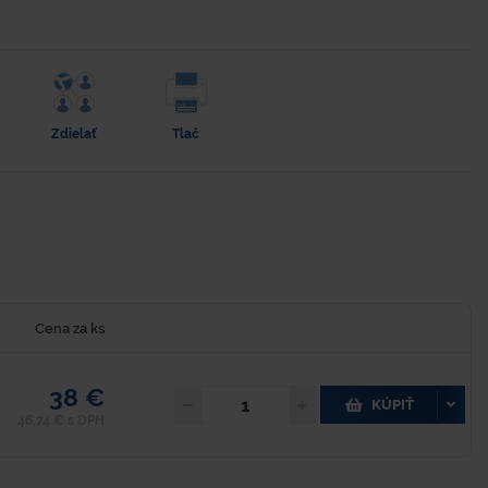
Zdielať
Tlač
Cena za ks
38 €
KÚPIŤ
46,74 € s DPH