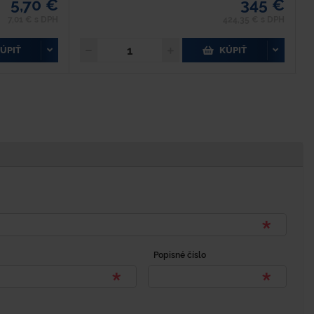
5,70 €
345 €
7,01 € s DPH
424,35 € s DPH
ÚPIŤ
KÚPIŤ
Popisné číslo