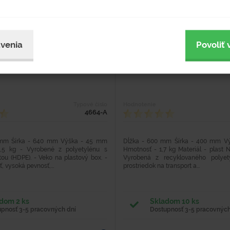
venia
Povoliť 
veko
Plastová prepravka
Typové číslo
Hodnotenie
4664-A
 mm Šírka - 640 mm Výška - 45 mm
Dĺžka - 600 mm Šírka - 400 mm V
,5 kg - Vyrobené z polyetylénu s
Hmotnosť - 1,7 kg Materiál - plast 
ou (HDPE). - Veko na plastový box. -
Vyrobená z recyklovaného polyety
 vysoká pevnosť,...
prostriedok na transport a...
dom 2 ks
Skladom 10 ks
upnosť 3-5 pracovných dní
Dostupnosť 3-5 pracovných