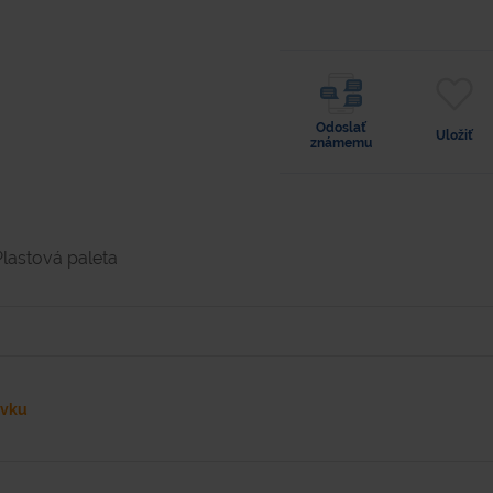
Odoslať
Uložiť
známemu
Plastová paleta
ávku