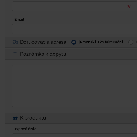
Email
Doručovacia adresa
je rovnaká ako fakturačná
Poznámka k dopytu
K produktu
Typové číslo