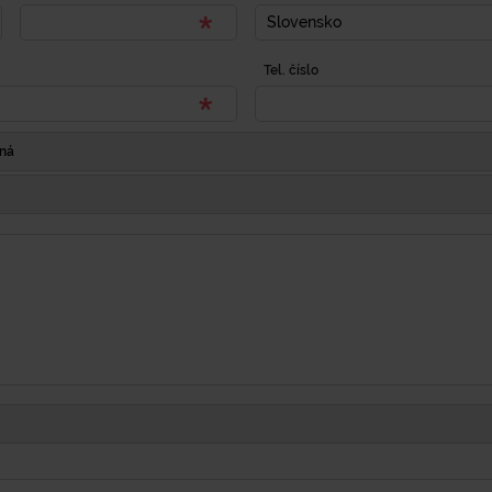
Slovensko
Tel. číslo
Iná