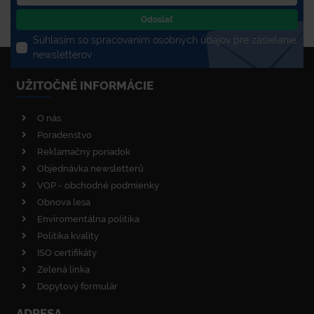
Odoslať
Súhlasím so spracovaním osobných údajov pre zasielanie
newsletterov
UŽITOČNÉ INFORMÁCIE
O nás
Poradenstvo
Reklamačný poriadok
Objednávka newsletterů
VOP - obchodné podmienky
Obnova lesa
Enviromentálna politika
Politika kvality
ISO certifikáty
Zelená linka
Dopytový formulár
ADRESA