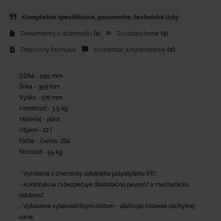
Kompletné špecifikácie, parametre. technické listy
Dokumenty k stiahnutiu
(1)
Súvisiaci tovar
(5)
Dopytový formulár
Komentár a hodnotenie
(0)
Dĺžka - 595 mm
Šírka - 359 mm
Výška - 170 mm
Hmotnosť - 3,5 kg
Materiál - plast
Objem - 22 l
Farba - čierna, žltá
Nosnosť - 55 kg
- Vyrobená z chemicky odolného polyetylénu (PE).
- Konštrukcia zabezpečuje dostatočnú pevnosť a mechanickú
odolnosť.
- Vybavená vyberatečľným roštom - uľahčuje čistenie záchytnej
vane.