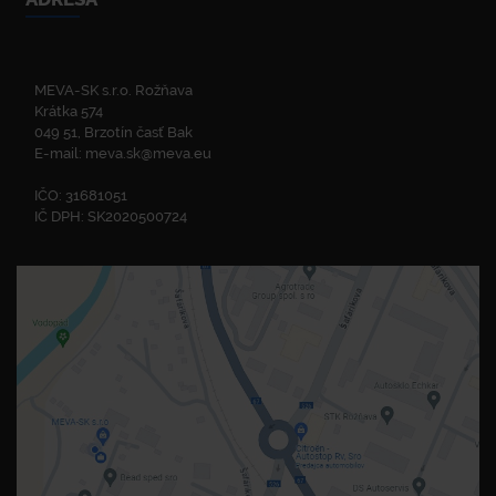
MEVA-SK s.r.o. Rožňava
Krátka 574
049 51, Brzotín časť Bak
E-mail:
meva.sk@meva.eu
IČO: 31681051
IČ DPH: SK2020500724