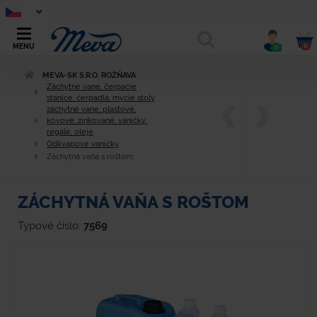
0
MENU
0
MEVA-SK S.R.O. ROŽŇAVA
Záchytné vane, čerpacie
stanice, čerpadlá, mycie stoly
záchytné vane, plastové,
kovové, zinkované, vaničky,
regále, oleje
Odkvapové vaničky
Záchytná vaňa s roštom
ZÁCHYTNÁ VAŇA S ROŠTOM
Typové číslo:
7569