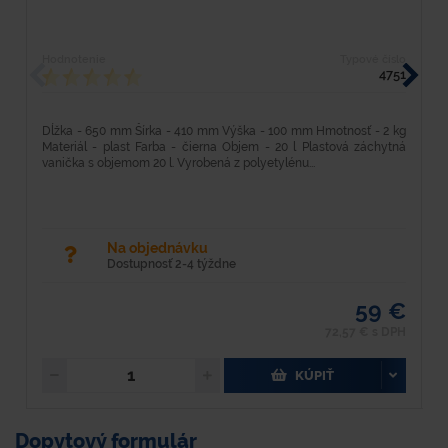
Hodnotenie
Typové číslo
H
4751
Dĺžka - 650 mm Šírka - 410 mm Výška - 100 mm Hmotnosť - 2 kg
M
Materiál - plast Farba - čierna Objem - 20 l Plastová záchytná
O
vanička s objemom 20 l. Vyrobená z polyetylénu...
ot
Na objednávku
Dostupnosť 2-4 týždne
59 €
72,57 € s DPH
KÚPIŤ
Dopytový formulár