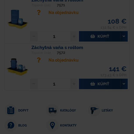
7571
Typové číslo
Na objednávku
108 €
132,84 € s DPH
KÚPIŤ
Záchytná vaňa s roštom
7572
Typové číslo
Na objednávku
141 €
173,43 € s DPH
KÚPIŤ
DOPYT
KATALÓGY
LETÁKY
KONTAKTY
BLOG