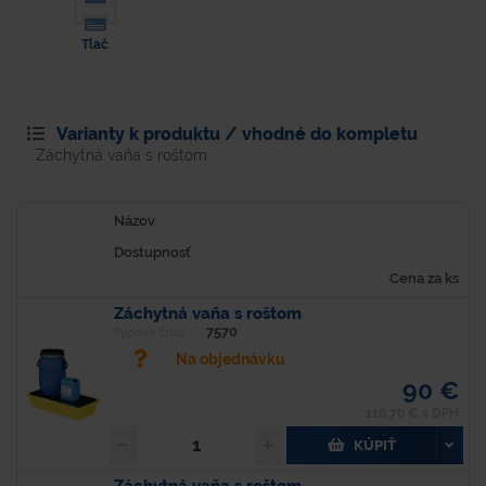
Tlač
Varianty k produktu / vhodné do kompletu
Záchytná vaňa s roštom
Názov
Dostupnosť
Cena za ks
Záchytná vaňa s roštom
7570
Typové číslo
Na objednávku
90 €
110,70 € s DPH
KÚPIŤ
Záchytná vaňa s roštom