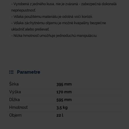
- Vyrobená z jedného kusa, nie je zváraná - zabezpečná dokonalá
nepriepustnosť.
- Vďaka použitému materiálu je odolná voči korózii.
- Vďaka záchytnému objemu je možné kvapaliny bezpečne
ukladniť alebo prelievať.
- Nízka hmotnosť umožňuje jednoduchú manipuláciu.
Parametre
Šírka
395
mm
Výška
170
mm
Dĺžka
595
mm
Hmotnosť
3,5
kg
Objem
22
l