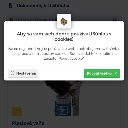
Dokumenty k stiahnutiu
Strana v tlačenom katalógu: 156
Aby sa vám web dobre používal (Súhlas s
cookies)
Súvisiaci tovar
Na čo najpohodlnejšie používanie webu potrebujeme váš súhlas
so spracovaním súborov cookies. Súhlas udelíte kliknutím na
tlačidlo "Povoliť všetko".
Nastavenia
Povoliť všetko
Plastová vaňa
K