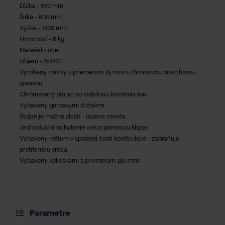
Dĺžka - 670 mm
Šírka - 600 mm
Výška - 1100 mm
Hmotnosť - 8 kg
Materiál - oceľ
Objem - 2x120 l
Vyrobený z rúrky s priemerom 25 mm s chrómovou povrchovou
úpravou.
Chrómovaný stojan so stabilnou konštrukciou.
Vybavený gumovými držiakmi.
Stojan je možné zložiť - úspora miesta.
Jednoduché uchytenie vreca pomocou klipov.
Vybavený roštom v spodnej časti konštrukcie - zabraňuje
pretrhnutiu vreca.
Vybavený kolieskami s priemerom 100 mm.
Parametre