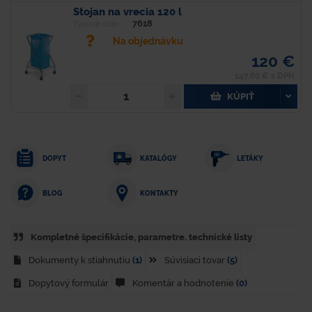
Stojan na vrecia 120 l
7618
Typové číslo
Na objednávku
120 €
147,60 € s DPH
KÚPIŤ
DOPYT
KATALÓGY
LETÁKY
KONTAKTY
BLOG
Kompletné špecifikácie, parametre. technické listy
Dokumenty k stiahnutiu
(1)
Súvisiaci tovar
(5)
Dopytový formulár
Komentár a hodnotenie
(0)