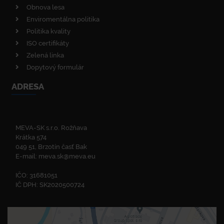
Obnova lesa
Enviromentálna politika
Politika kvality
ISO certifikáty
Zelená linka
Dopytový formulár
ADRESA
MEVA-SK s.r.o. Rožňava
Krátka 574
049 51, Brzotín časť Bak
E-mail:
meva.sk@meva.eu
IČO: 31681051
IČ DPH: SK2020500724