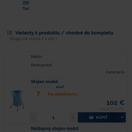
Tlač
Varianty k produktu / vhodné do kompletu
Stojan na vrecia 2 x 120 l
Názov
Dostupnosť
Cena za ks
Stojan mobil
4142
Typové číslo
Na objednávku
102 €
125,46 € s DPH
KÚPIŤ
Nášlapný stojan mobil