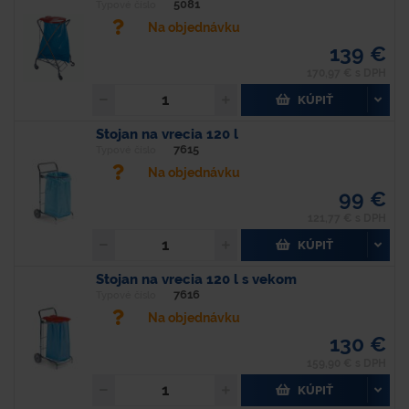
5081
Typové číslo
Na objednávku
139 €
170,97 € s DPH
KÚPIŤ
Stojan na vrecia 120 l
7615
Typové číslo
Na objednávku
99 €
121,77 € s DPH
KÚPIŤ
Stojan na vrecia 120 l s vekom
7616
Typové číslo
Na objednávku
130 €
159,90 € s DPH
KÚPIŤ