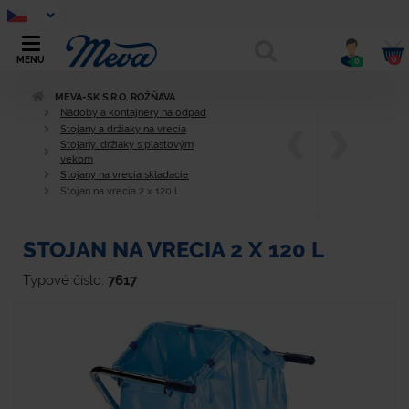
0
MENU
0
MEVA-SK S.R.O. ROŽŇAVA
Nádoby a kontajnery na odpad
Stojany a držiaky na vrecia
Stojany, držiaky s plastovým
vekom
Stojany na vrecia skladacie
Stojan na vrecia 2 x 120 l
STOJAN NA VRECIA 2 X 120 L
Typové číslo:
7617