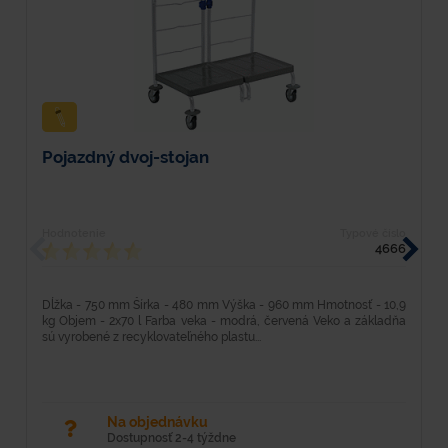
Pojazdný dvoj-stojan
P
Hodnotenie
Typové číslo
H
4666
Dĺžka - 750 mm Šírka - 480 mm Výška - 960 mm Hmotnosť - 10,9
D
kg Objem - 2x70 l Farba veka - modrá, červená Veko a základňa
k
sú vyrobené z recyklovateľného plastu...
z
Na objednávku
Dostupnosť 2-4 týždne