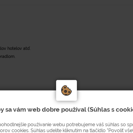
lov hotelov atď.
eradlom.
y sa vám web dobre používal (Súhlas s cooki
pohodlnejšie používanie webu potrebujeme váš súhlas so s
orov cookies. Súhlas udelíte kliknutím na tlačidlo "Povoliť všet