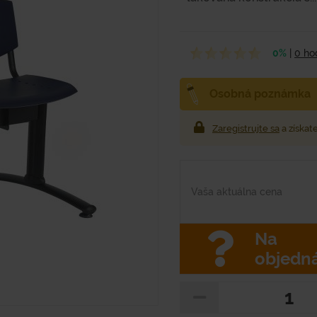
0%
|
0 ho
Osobná poznámka
Zaregistrujte sa
a získat
Vaša aktuálna cena
Na
objedn