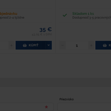
objednávku
Skladom 1 ks
upnosť 2-4 týždne
Dostupnosť 3-5 pracovných
35 €
43,05 € s DPH
KÚPIŤ
K
Priezvisko