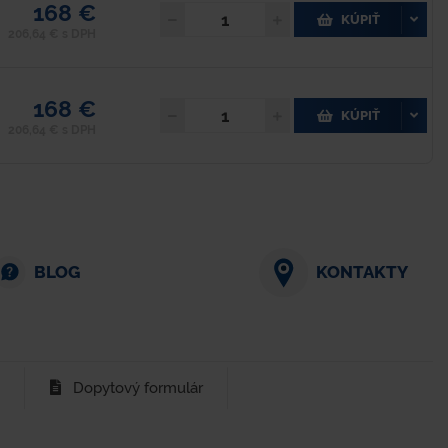
168 €
KÚPIŤ
206,64 € s DPH
168 €
KÚPIŤ
206,64 € s DPH
BLOG
KONTAKTY
Dopytový formulár