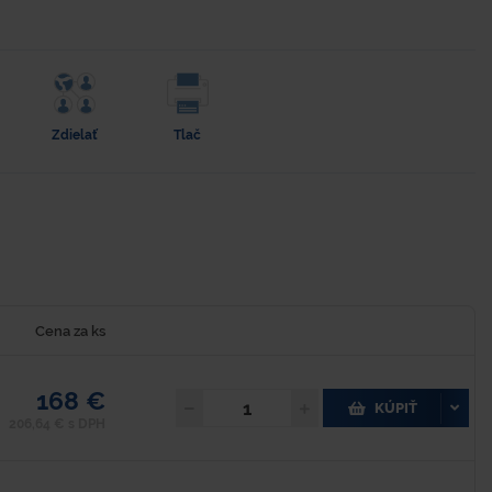
Zdielať
Tlač
Cena za ks
168 €
KÚPIŤ
206,64 € s DPH