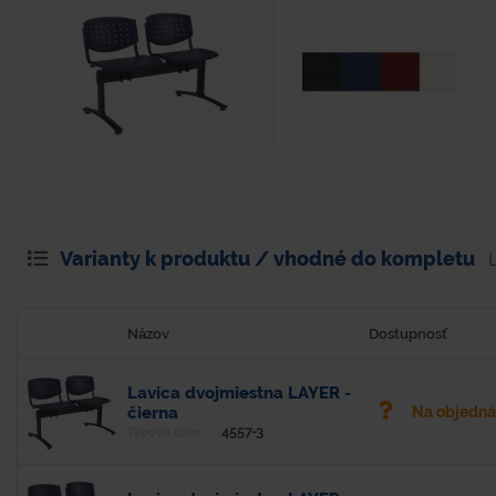
Varianty k produktu / vhodné do kompletu
Názov
Dostupnosť
Lavica dvojmiestna LAYER -
čierna
Na objedn
4557-3
Typové číslo