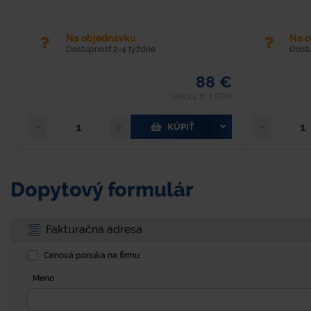
Na objednávku
Na 
Dostupnosť 2-4 týždne
Dost
88 €
108,24 € s DPH
KÚPIŤ
Dopytový formulár
Fakturačná adresa
Cenová ponuka na firmu
Meno