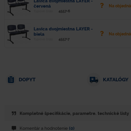
Lavica dvojmiestna LAYER -
červená
Na objedn
4557-6
Typové číslo
Lavica dvojmiestna LAYER -
biela
Na objedn
4557-7
Typové číslo
DOPYT
KATALÓGY
Kompletné špecifikácie, parametre. technické listy
Komentár a hodnotenie
(0)