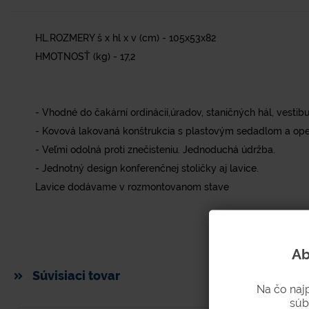
HL.ROZMERY š x hl x v (cm) - 105x53x82
HMOTNOSŤ (kg) - 17,2
- Vhodné do čakární ordinácií,úradov, staničných hál, vestibu
- Kovová lakovaná konštrukcia s plastovým sedadlom a op
- Veľmi odolná proti znečisteniu. Jednoduchá údržba.
- Jednotný design konferenčnej stoličky aj lavice.
Lavice dodávame v rozmontovanom stave
Ab
Súvisiaci tovar
Na čo naj
súb