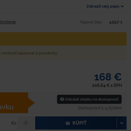
Zobraziť celý popis
4557-1
dnotenie
Typové číslo
e možnosť zapisovať si poznámky
168 €
206,64
€
s DPH
Odoslať otázku na dostupnosť
ávku
Dostupnosť 2-4 týždne
KÚPIŤ
Ks