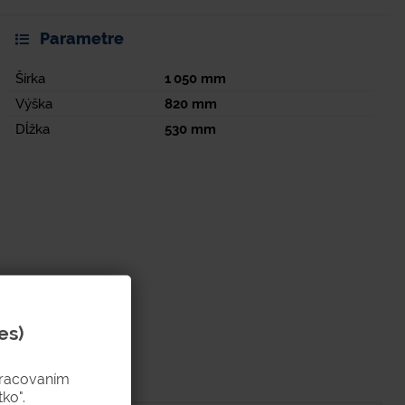
Parametre
Šírka
1 050
mm
Výška
820
mm
Dĺžka
530
mm
es)
pracovaním
ko".