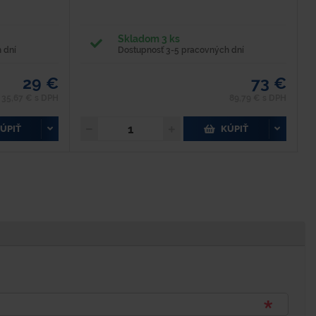
Skladom 3 ks
 dní
Dostupnosť 3-5 pracovných dní
29 €
73 €
35,67 € s DPH
89,79 € s DPH
ÚPIŤ
KÚPIŤ