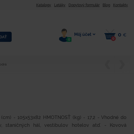
Katalogy
Letáky
Dopytový formulár
Blog
Kontakty
0
Môj účet
€
DAŤ
0
0
odrá
 (cm) - 105x53x82 HMOTNOSŤ (kg) - 17,2 - Vhodné do
ov, staničných hál, vestibulov hotelov atď. - Kovová