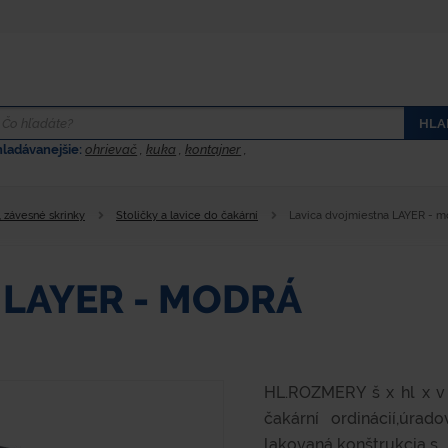
HLA
hladávanejšie:
ohrievač
,
kuka
,
kontajner
,
, závesné skrinky
Stoličky a lavice do čakární
Lavica dvojmiestna LAYER - m
 LAYER - MODRÁ
HL.ROZMERY š x hl x v
čakární ordinácií,úrad
lakovaná konštrukcia s...