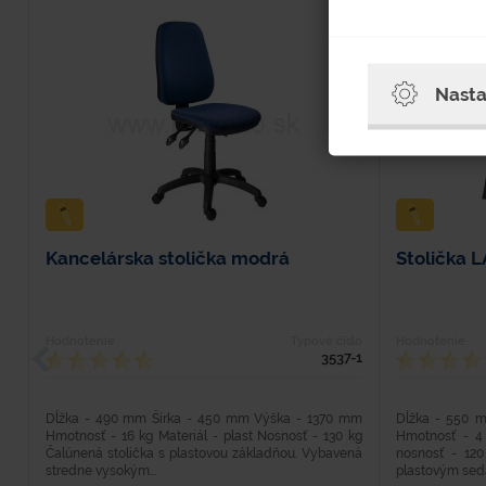
Nasta
Kancelárska stolička modrá
Stolička 
Hodnotenie
Typové číslo
Hodnotenie
3537-1
Dĺžka - 490 mm Šírka - 450 mm Výška - 1370 mm
Dĺžka - 550 
Hmotnosť - 16 kg Materiál - plast Nosnosť - 130 kg
Hmotnosť - 4 
Čalúnená stolička s plastovou základňou. Vybavená
nosnosť - 120
stredne vysokým...
plastovým seda