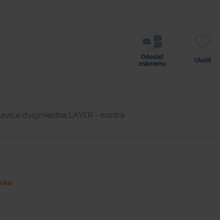
Odoslať
Uložiť
známemu
Lavica dvojmiestna LAYER - modrá
ávku