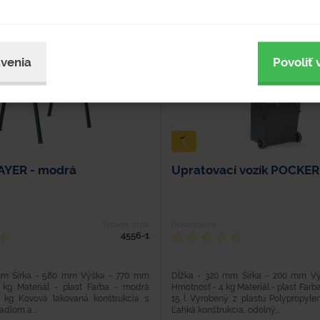
venia
Povoliť 
LAYER - modrá
Upratovací vozík POCKER
Typové číslo
Hodnotenie
4556-1
mm Šírka - 580 mm Výška - 770 mm
Dĺžka - 320 mm Šírka - 200 mm V
kg Materiál - plast Farba - modrá
Hmotnosť - 4 kg Materiál - plast Farb
 kg Kovová lakovaná konštrukcia s
15 l Vyrobený z plastu Polypropyle
dlom a...
Ľahká konštrukcia, odolný...