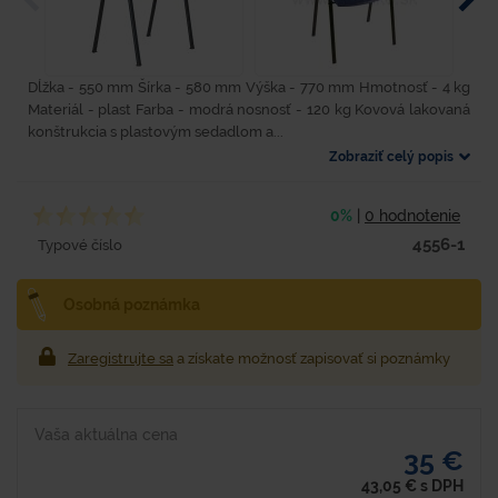
Dĺžka - 550 mm Šírka - 580 mm Výška - 770 mm Hmotnosť - 4 kg
Materiál - plast Farba - modrá nosnosť - 120 kg Kovová lakovaná
konštrukcia s plastovým sedadlom a...
Zobraziť celý popis
0%
|
0 hodnotenie
4556-1
Typové číslo
Osobná poznámka
Zaregistrujte sa
a získate možnosť zapisovať si poznámky
Vaša aktuálna cena
35 €
43,05
€
s DPH