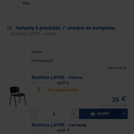
Tlač
Varianty k produktu / vhodné do kompletu
Stolička LAYER - modrá
Názov
Dostupnosť
Cena za ks
Stolička LAYER - čierna
4556-3
Typové číslo
Na objednávku
35 €
43,05 € s DPH
KÚPIŤ
Stolička LAYER - červená
4556-6
Typové číslo