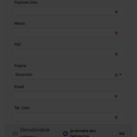
Popisné číslo
Mesto
PSČ
Krajina
Slovensko
Email
Tel. číslo
Doručovacia
je rovnaká ako
Iná
fakturačná