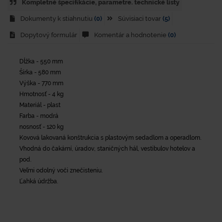
Kompletné špecifikácie, parametre. technické listy
Dokumenty k stiahnutiu
(0)
Súvisiaci tovar
(5)
Dopytový formulár
Komentár a hodnotenie
(0)
Dĺžka - 550 mm
Šírka - 580 mm
Výška - 770 mm
Hmotnosť - 4 kg
Materiál - plast
Farba - modrá
nosnosť - 120 kg
Kovová lakovaná konštrukcia s plastovým sedadlom a operadlom.
Vhodná do čakární, úradov, staničných hál, vestibulov hotelov a
pod.
Veľmi odolný voči znečisteniu.
Ľahká údržba.