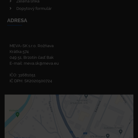
Zelená linka
Dopytový formulár
ADRESA
MEVA-SK s.r.o. Rožňava
Krátka 574
049 51, Brzotín časť Bak
E-mail:
meva.sk@meva.eu
IČO: 31681051
IČ DPH: SK2020500724