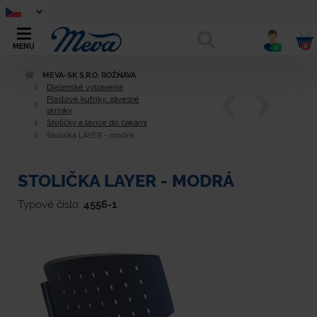
0
MENU
0
MEVA-SK S.R.O. ROŽŇAVA
Dielenské vybavenie
Plastové kufríky, závesné
skrinky
Stoličky a lavice do čakární
Stolička LAYER - modrá
STOLIČKA LAYER - MODRÁ
Typové číslo:
4556-1