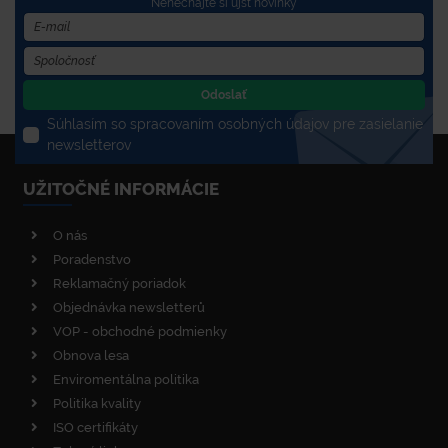
Nenechajte si újsť novinky
Odoslať
Súhlasím so spracovaním osobných údajov pre zasielanie
newsletterov
UŽITOČNÉ INFORMÁCIE
O nás
Poradenstvo
Reklamačný poriadok
Objednávka newsletterů
VOP - obchodné podmienky
Obnova lesa
Enviromentálna politika
Politika kvality
ISO certifikáty