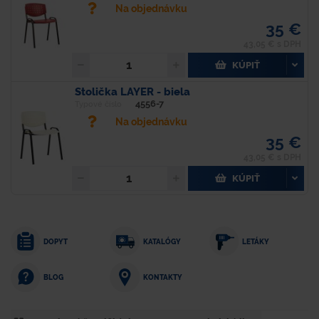
Na objednávku
35 €
43,05 € s DPH
KÚPIŤ
Stolička LAYER - biela
4556-7
Typové číslo
Na objednávku
35 €
43,05 € s DPH
KÚPIŤ
DOPYT
KATALÓGY
LETÁKY
KONTAKTY
BLOG