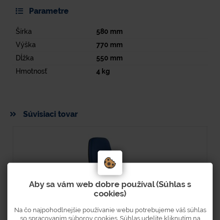
Parametre
Šírka
580
mm
Výška
770
mm
Dĺžka
550
mm
Hmotnosť
4
kg
Súvisiaci tovar
Aby sa vám web dobre používal (Súhlas s
cookies)
Na čo najpohodlnejšie používanie webu potrebujeme váš súhlas
so spracovaním súborov cookies. Súhlas udelíte kliknutím na