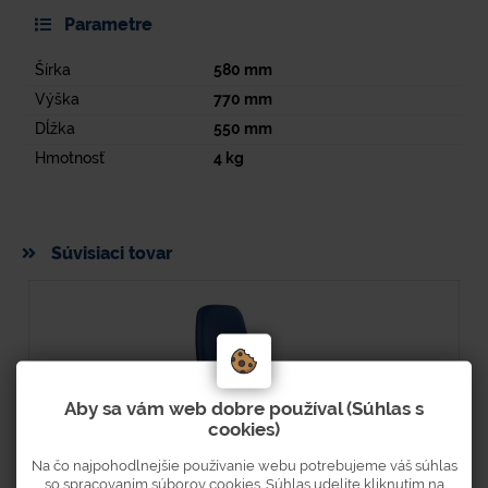
Parametre
Šírka
580
mm
Výška
770
mm
Dĺžka
550
mm
Hmotnosť
4
kg
Súvisiaci tovar
Aby sa vám web dobre používal (Súhlas s
cookies)
Na čo najpohodlnejšie používanie webu potrebujeme váš súhlas
so spracovaním súborov cookies. Súhlas udelíte kliknutím na