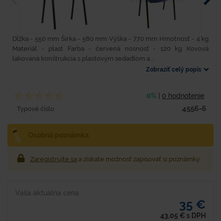
Dĺžka - 550 mm Šírka - 580 mm Výška - 770 mm Hmotnosť - 4 kg
Materiál - plast Farba - červená nosnosť - 120 kg Kovová
lakovaná konštrukcia s plastovým sedadlom a...
Zobraziť celý popis
0%
|
0 hodnotenie
4556-6
Typové číslo
Osobná poznámka
Zaregistrujte sa
a získate možnosť zapisovať si poznámky
Vaša aktuálna cena
35 €
43,05
€
s DPH