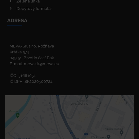
Zelená linka
Dopytový formulár
ADRESA
MEVA-SK s.r.o. Rožňava
Krátka 574
049 51, Brzotín časť Bak
E-mail:
meva.sk@meva.eu
IČO: 31681051
IČ DPH: SK2020500724