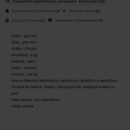
Kompletné špecifikácie, parametre. technické listy
Dokumenty k stiahnutiu
(0)
Súvisiaci tovar
(5)
Dopytový formulár
Komentár a hodnotenie
(0)
Dĺžka - 550 mm
Šírka - 580 mm
Výška - 770 mm
Hmotnosť - 4 kg
Materiál - plast
Farba - červená
nosnosť - 120 kg
Kovová lakovaná konštrukcia s plastovým sedadlom a operadlom.
Vhodná do čakární, úradov, staničných hál, vestibulov hotelov a
pod.
Veľmi odolný voči znečisteniu.
Ľahká údržba.