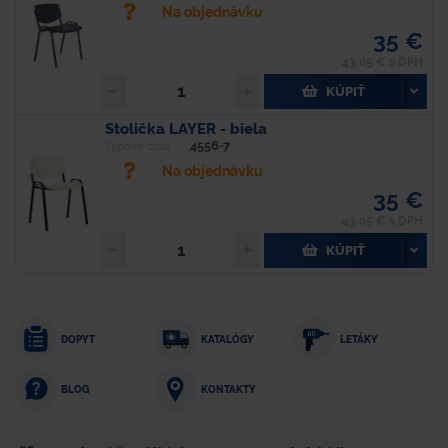
Na objednávku
35 €
43,05 € s DPH
KÚPIŤ
Stolička LAYER - biela
4556-7
Typové číslo
Na objednávku
35 €
43,05 € s DPH
KÚPIŤ
DOPYT
KATALÓGY
LETÁKY
KONTAKTY
BLOG