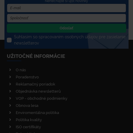
Nenechajte si újsť novinky
Odoslať
Súhlasím so spracovaním osobných údajov pre zasielanie
newsletterov
UŽITOČNÉ INFORMÁCIE
O nás
Poradenstvo
Reklamačný poriadok
Objednávka newsletterů
VOP - obchodné podmienky
Obnova lesa
Enviromentálna politika
Politika kvality
ISO certifikáty