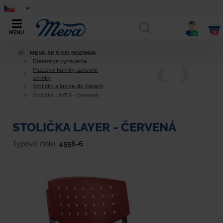
0
MENU
0
MEVA-SK S.R.O. ROŽŇAVA
Dielenské vybavenie
Plastové kufríky, závesné
skrinky
Stoličky a lavice do čakární
Stolička LAYER - červená
STOLIČKA LAYER - ČERVENÁ
Typové číslo:
4556-6