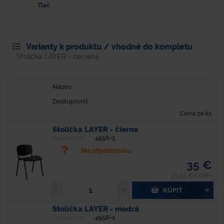
Tlač
Varianty k produktu / vhodné do kompletu
Stolička LAYER - červená
Názov
Dostupnosť
Cena za ks
Stolička LAYER - čierna
4556-3
Typové číslo
Na objednávku
35 €
43,05 € s DPH
KÚPIŤ
Stolička LAYER - modrá
4556-1
Typové číslo