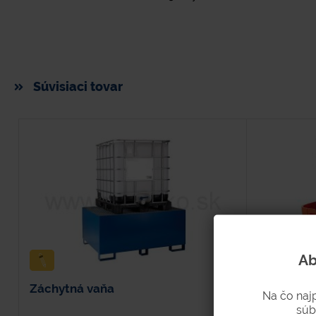
Súvisiaci tovar
Ab
Záchytná vaňa
Záchytná 
Na čo naj
súb