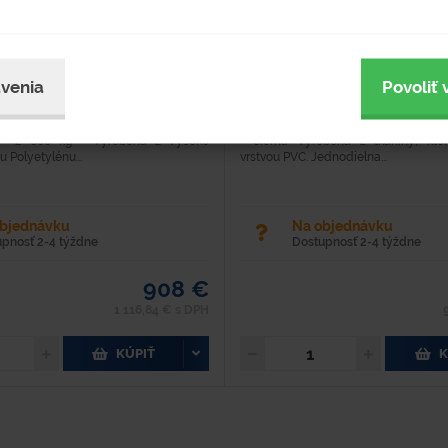
Typové číslo
Hodnotenie
3350
venia
Povoliť 
 (d x š x v): 1 890 x 1 330 x 670 mm
Dĺžka - 2400 mm Šírka - 1200 mm 
tylén Objem - 1 100 l Hmotnosť - 70 kg
Hmotnosť - 13 kg Materiál - plast Obj
 - 2 000 kg - Vyrobená z vysoko
- čierna Vyrobená z tkaniny, kto
 Polyetylénu...
vrstvou PVC. Jednodielna...
objednávku
Na objednávku
upnosť 2-4 týždne
Dostupnosť 2-4 týždne
908 €
1 116,84 € s DPH
KÚPIŤ
K