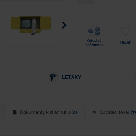
Odoslať
Uložiť
známemu
LETÁKY
Dokumenty k stiahnutiu
(0)
Súvisiaci tovar
(7)