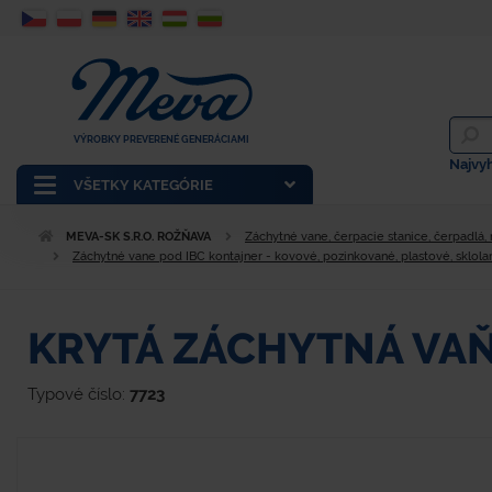
VÝROBKY PREVERENÉ GENERÁCIAMI
Najvy
VŠETKY KATEGÓRIE
MEVA-SK S.R.O. ROŽŇAVA
Záchytné vane, čerpacie stanice, čerpadlá,
Záchytné vane pod IBC kontajner - kovové, pozinkované, plastové, sklol
KRYTÁ ZÁCHYTNÁ VAŇ
Typové číslo:
7723