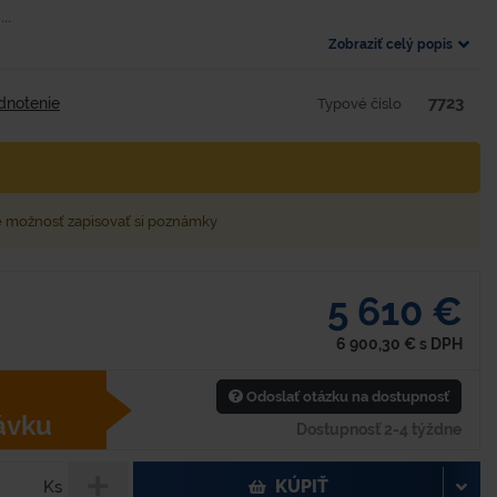
..
Zobraziť celý popis
7723
dnotenie
Typové číslo
e možnosť zapisovať si poznámky
5 610 €
6 900,30
€
s DPH
Odoslať otázku na dostupnosť
ávku
Dostupnosť 2-4 týždne
KÚPIŤ
Ks