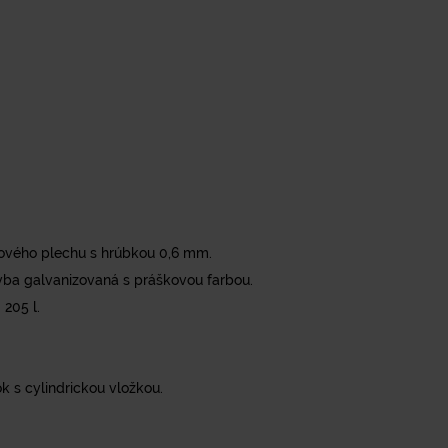
ľového plechu s hrúbkou 0,6 mm.
vba galvanizovaná s práškovou farbou.
205 l.
k s cylindrickou vložkou.