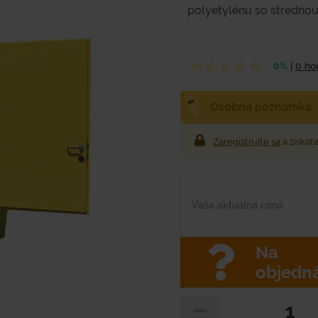
polyetylénu so strednou.
0%
|
0 ho
Osobná poznámka
Zaregistrujte sa
a získat
Vaša aktuálna cena
Na
objedn