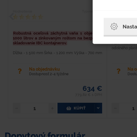
Hodnotenie
Typové číslo
Hodnotenie
3593
Nasta
Robustná oceľová záchytná vaňa s objemom
Hlavné rozmery
1000 litrov a zinkovaným roštom na bezpečné
Materiál: Polye
skladovanie IBC kontajnerov.
Max. nosnosť
odolného plastu
Dĺžka - 1 500 mm Šírka - 1 200 mm Výška - 700 mm
Hmotnosť - 172 kg Materiál - oceľ Farba - modrá
Povrchová úprava - lakovaná syntetikou Nosnosť - 1
500 kg Objem - 1 000...
Na objednávku
Na 
Dostupnosť 2-4 týždne
Dost
634 €
779,82 € s DPH
KÚPIŤ
Dopytový formulár