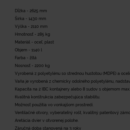
Dĺžka - 2625 mm
Šírka - 1430 mm
Výška - 2110 mm
Hmotnosť - 285 kg
Materiál - oceľ, plast
Objem - 1140 l
Farba - žltá
Nosnosť - 2200 kg
Vyrobená z polyetylénu so strednou hustotou (MDPE) a oce
Vaňa je vyrobená z chemicky odolného polyetylénu, nadsta
Kapacita na 2 IBC kontajnery alebo 8 sudov s objemom max. 
Kvalitná konštrukcia zabezpečujúca stabilitu.
Možnosť použitia vo vonkajšom prostredí.
Ventilačné otvory, vyberateľný rošt, kvalitný patentový zámo
Aretácia dvier v otvorenej polohe.
Záručná doba stanovená na 3 roky