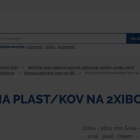
HLA
hladávanejšie:
ohrievač
,
kuka
,
kontajner
,
 mycie stoly
záchytné vane, plastové, kovové, zinkované, vaničky, regále, oleje
aminátové
Plastové záchytné vane pre IBC
Krytá záchytná vaňa plast/kov na
A PLAST/KOV NA 2XIB
Dĺžka - 2625 mm Šírka 
- oceľ, plast Objem -