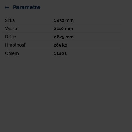
Parametre
Šírka
1 430
mm
Výška
2 110
mm
Dĺžka
2 625
mm
Hmotnosť
285
kg
Objem
1 140
l