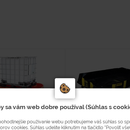
y sa vám web dobre používal (Súhlas s cooki
vaňa
Flexi záchytná vaňa
pohodlnejšie používanie webu potrebujeme váš súhlas so s
orov cookies. Súhlas udelíte kliknutím na tlačidlo "Povoliť všet