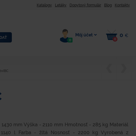
Katalogy
Letáky
Dopytový formulár
Blog
Kontakty
0
Môj účet
€
DAŤ
0
0
 2xIBC
C
- 1430 mm Výška - 2110 mm Hmotnosť - 285 kg Materiál
 1140 l Farba - žltá Nosnosť - 2200 kg Vyrobená z