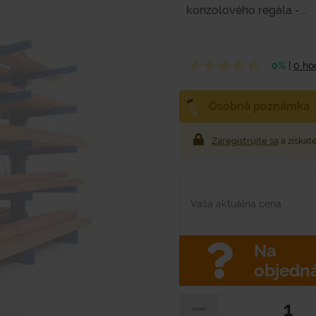
konzolového regála -...
0%
|
0 ho
Osobná poznámka
Zaregistrujte sa
a získat
Vaša aktuálna cena
Na
objedn