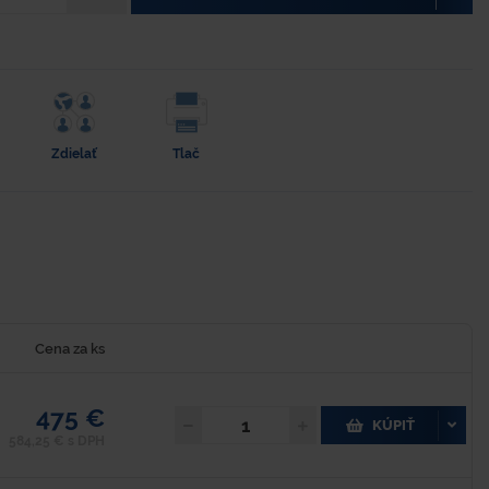
Zdielať
Tlač
Cena za ks
475 €
KÚPIŤ
584,25 € s DPH