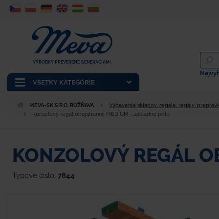
VÝROBKY PREVERENÉ GENERÁCIAMI
Najvy
VŠETKY KATEGÓRIE
MEVA-SK S.R.O. ROŽŇAVA
Vybavenie skladov, regále, regály, prepravk
Konzolový regál obojstranný MEDIUM - základné pole
KONZOLOVÝ REGÁL O
Typové číslo:
7844