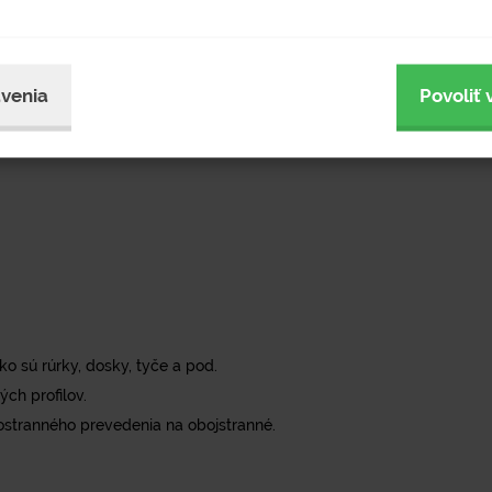
venia
Povoliť 
o sú rúrky, dosky, tyče a pod.
ch profilov.
ostranného prevedenia na obojstranné.