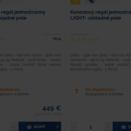
 regál jednostranný
Konzolový regál jednostr
kladné pole
LIGHT- základné pole
Typové číslo
Hodnotenie
7804
mm Šírka - 810 mm Výška - 2500 mm
Dĺžka - 1394 mm Šírka - 610 mm V
,35 kg Materiál - oceľ Farba - modrá
Hmotnosť - 98,04 kg Materiál - oceľ
bku - nutná montáž Počet ramien
Montáž výrobku - nutná montáž 
ála - 4 Počet...
konzolového regála - 5 Počet...
objednávku
Na objednávku
upnosť 2-4 týždne
Dostupnosť 2-4 týždne
449 €
552,27 € s DPH
KÚPIŤ
K