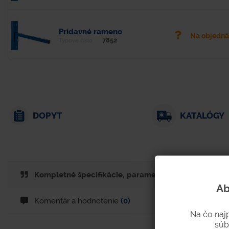
Prídavné rameno
Na objedn
7852
Typové číslo
DOPYT
KATALÓGY
Kompletné špecifikácie, parametre. technické listy
Ab
Komentár a hodnotenie
(0)
Na čo naj
súb