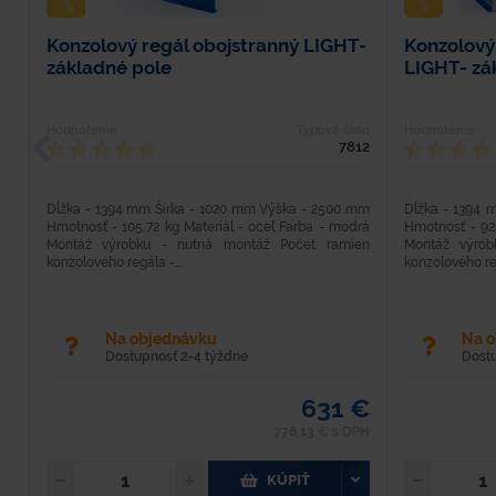
Konzolový regál obojstranný LIGHT-
Konzolový
základné pole
LIGHT- zá
Hodnotenie
Typové číslo
Hodnotenie
7812
Dĺžka - 1394 mm Šírka - 1020 mm Výška - 2500 mm
Dĺžka - 1394 
Hmotnosť - 105,72 kg Materiál - oceľ Farba - modrá
Hmotnosť - 92
Montáž výrobku - nutná montáž Počet ramien
Montáž výro
konzolového regála -...
konzolového reg
Na objednávku
Na 
Dostupnosť 2-4 týždne
Dost
631 €
776,13 € s DPH
KÚPIŤ