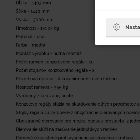
Dĺžka - 1403 mm
Šírka - 1440 mm
Výška - 3000 mm
Nasta
Hmotnosť - 174,07 kg
Materiál - oceľ
Farba - modrá
Montáž výrobku - nutná montáž
Počet ramien konzolového regála - 10
Počet stojanov konzolového regála - 2
Povrchová úprava - lakovaním práškovou farbou
Nosnosť ramena - 355 kg
Vyrobený z lakovanej ocele
Konzolové regály slúžia na skladovanie dlhých predmetov ak
Stojky regála sú vyrobené z obojstranne dierovaných oceľový
Obojstranné dierovanie pre možnú budúcu prestavbu z jedn
Dierovanie slúži na zasúvanie jednotlivých ramien.
Ramená sú zaistené proti vysunutiu zaisťovacou skrutkou.