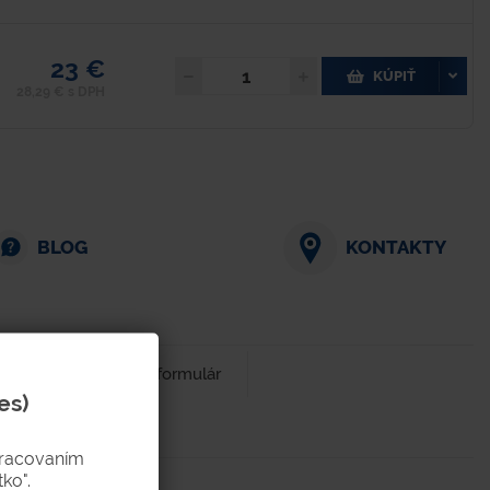
23 €
KÚPIŤ
28,29 € s DPH
BLOG
KONTAKTY
Dopytový formulár
es)
pracovaním
ko".
Parametre