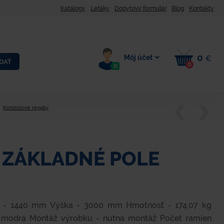
Katalogy
Letáky
Dopytový formulár
Blog
Kontakty
0
Môj účet
€
DAŤ
0
0
Konzolové regály
 ZÁKLADNÉ POLE
a - 1440 mm Výška - 3000 mm Hmotnosť - 174,07 kg
 - modrá Montáž výrobku - nutná montáž Počet ramien