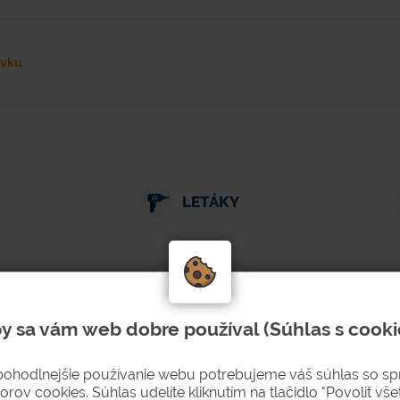
ávku
LETÁKY
Dokumenty k stiahnutiu
(1)
Súvisiaci tovar
(8)
y sa vám web dobre používal (Súhlas s cooki
pohodlnejšie používanie webu potrebujeme váš súhlas so s
orov cookies. Súhlas udelíte kliknutím na tlačidlo "Povoliť všet