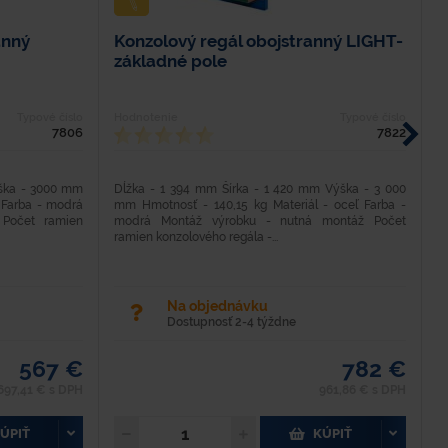
anný
Konzolový regál obojstranný LIGHT-
K
základné pole
M
Typové číslo
Hodnotenie
Typové číslo
H
7806
7822
ýška - 3000 mm
Dĺžka - 1 394 mm Šírka - 1 420 mm Výška - 3 000
D
 Farba - modrá
mm Hmotnosť - 140,15 kg Materiál - oceľ Farba -
H
Počet ramien
modrá Montáž výrobku - nutná montáž Počet
M
ramien konzolového regála -...
ko
Na objednávku
Dostupnosť 2-4 týždne
567 €
782 €
697,41 € s DPH
961,86 € s DPH
ÚPIŤ
KÚPIŤ