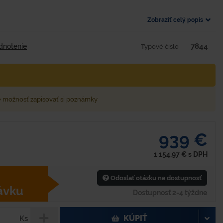
Zobraziť celý popis
7844
dnotenie
Typové číslo
e možnosť zapisovať si poznámky
939 €
1 154,97
€
s DPH
Odoslať otázku na dostupnosť
ávku
Dostupnosť 2-4 týždne
KÚPIŤ
Ks