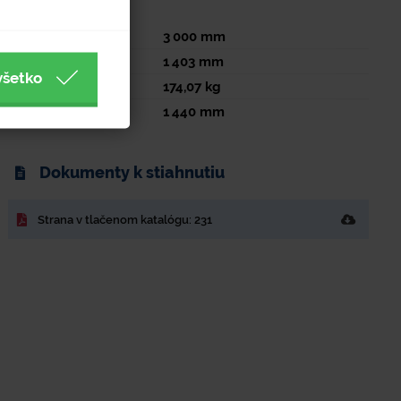
Výška
3 000
mm
Dĺžka
1 403
mm
všetko
Hmotnosť
174,07
kg
Šírka
1 440
mm
Dokumenty k stiahnutiu
Strana v tlačenom katalógu: 231