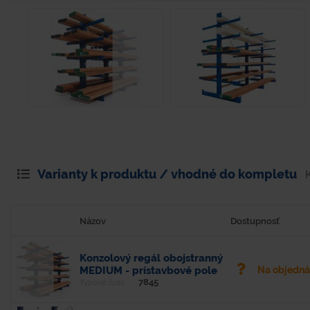
Varianty k produktu / vhodné do kompletu
Názov
Dostupnosť
Konzolový regál obojstranný
MEDIUM - prístavbové pole
Na objedn
7845
Typové číslo