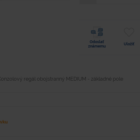
Odoslať
Uložiť
známemu
Konzolový regál obojstranný MEDIUM - základné pole
ávku