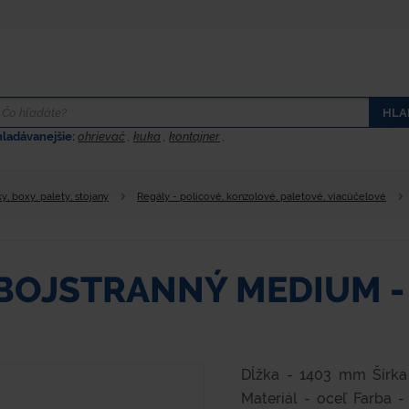
HLA
hladávanejšie:
ohrievač
,
kuka
,
kontajner
,
y, boxy, palety, stojany
Regály - policové, konzolové, paletové, viacúčelové
BOJSTRANNÝ MEDIUM -
Dĺžka - 1403 mm Šírk
Materiál - oceľ Farba