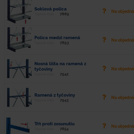
Soklová polica
Na objedn
7889
Typové číslo
Polica medzi ramená
Na objedn
7893
Typové číslo
Nosná lišta na ramená z
tyčoviny
Na objedn
7942
Typové číslo
Ramená z tyčoviny
Na objedn
7943
Typové číslo
Tŕň proti zosunutiu
Na objedn
7854
Typové číslo