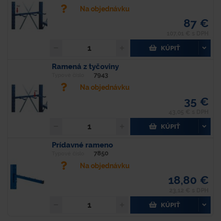
Na objednávku
87 €
107,01 € s DPH
KÚPIŤ
Ramená z tyčoviny
7943
Typové číslo
Na objednávku
35 €
43,05 € s DPH
KÚPIŤ
Prídavné rameno
7850
Typové číslo
Na objednávku
18,80 €
23,12 € s DPH
KÚPIŤ