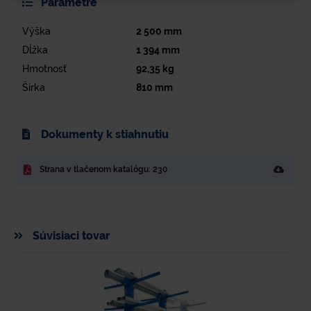
Parametre
Výška
2 500
mm
Dĺžka
1 394
mm
Hmotnosť
92,35
kg
Šírka
810
mm
Dokumenty k stiahnutiu
Strana v tlačenom katalógu: 230
Súvisiaci tovar