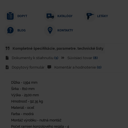
DOPYT
KATALÓGY
LETÁKY
KONTAKTY
BLOG
Kompletné špecifikácie, parametre. technické listy
Dokumenty k stiahnutiu
(1)
Súvisiaci tovar
(8)
Dopytový formulár
Komentár a hodnotenie
(0)
Dĺžka - 1394 mm
Šírka - 810 mm
Výška - 2500 mm
Hmotnosť - 92,35 kg
Materiál - oceľ
Farba - modrá
Montáž výrobku - nutná montáž
Počet ramien konzolového regála - 4