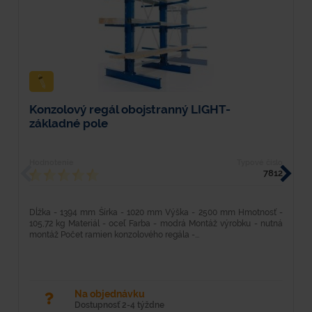
Konzolový regál obojstranný LIGHT-
K
základné pole
z
Hodnotenie
Typové číslo
H
7812
Dĺžka - 1394 mm Šírka - 1020 mm Výška - 2500 mm Hmotnosť -
D
105,72 kg Materiál - oceľ Farba - modrá Montáž výrobku - nutná
1
montáž Počet ramien konzolového regála -...
m
Na objednávku
Dostupnosť 2-4 týždne