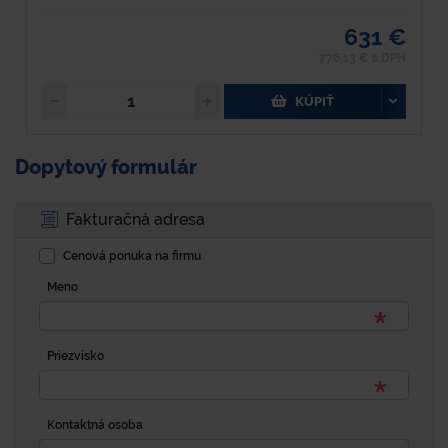
631 €
776,13 € s DPH
KÚPIŤ
Dopytový formulár
Fakturačná adresa
Cenová ponuka na firmu
Meno
Priezvisko
Kontaktná osoba