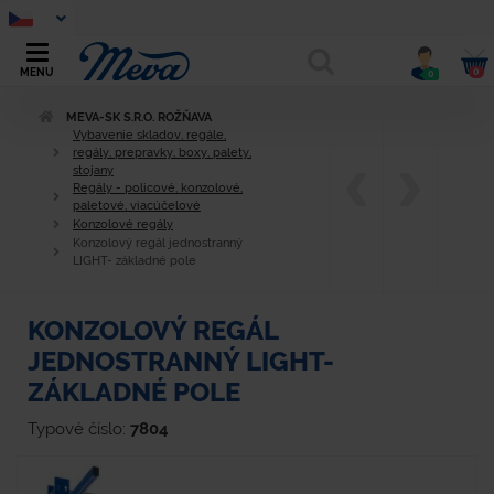
0
MENU
0
MEVA-SK S.R.O. ROŽŇAVA
Vybavenie skladov, regále,
regály, prepravky, boxy, palety,
stojany
Regály - policové, konzolové,
paletové, viacúčelové
Konzolové regály
Konzolový regál jednostranný
LIGHT- základné pole
KONZOLOVÝ REGÁL
JEDNOSTRANNÝ LIGHT-
ZÁKLADNÉ POLE
Typové číslo:
7804