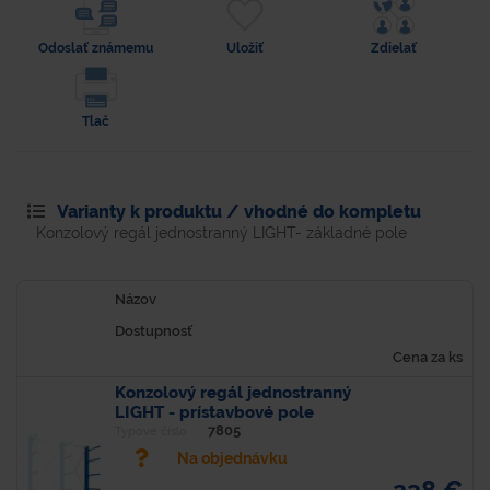
Odoslať známemu
Uložiť
Zdielať
Tlač
Varianty k produktu / vhodné do kompletu
Konzolový regál jednostranný LIGHT- základné pole
Názov
Dostupnosť
Cena za ks
Konzolový regál jednostranný
LIGHT - prístavbové pole
7805
Typové číslo
Na objednávku
238 €