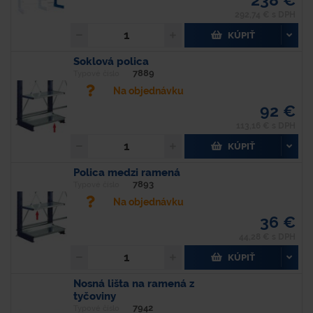
292,74 € s DPH
KÚPIŤ
Soklová polica
7889
Typové číslo
Na objednávku
92 €
113,16 € s DPH
KÚPIŤ
Polica medzi ramená
7893
Typové číslo
Na objednávku
36 €
44,28 € s DPH
KÚPIŤ
Nosná lišta na ramená z
tyčoviny
7942
Typové číslo