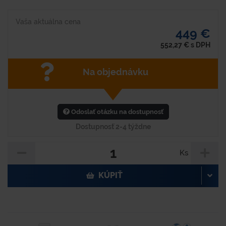
Vaša aktuálna cena
449 €
552,27
€
s DPH
Na objednávku
Odoslať otázku na dostupnosť
Dostupnosť 2-4 týždne
Ks
KÚPIŤ