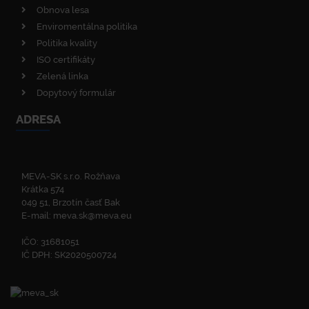
Obnova lesa
Enviromentálna politika
Politika kvality
ISO certifikáty
Zelená linka
Dopytový formulár
ADRESA
MEVA-SK s.r.o. Rožňava
Krátka 574
049 51, Brzotín časť Bak
E-mail:
meva.sk@meva.eu
IČO: 31681051
IČ DPH: SK2020500724