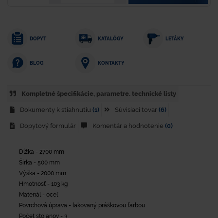
DOPYT
KATALÓGY
LETÁKY
KONTAKTY
BLOG
Kompletné špecifikácie, parametre. technické listy
Dokumenty k stiahnutiu
(1)
Súvisiaci tovar
(6)
Dopytový formulár
Komentár a hodnotenie
(0)
Dĺžka - 2700 mm
Šírka - 500 mm
Výška - 2000 mm
Hmotnosť - 103 kg
Materiál - oceľ
Povrchová úprava - lakovaný práškovou farbou
Počet stojanov - 3