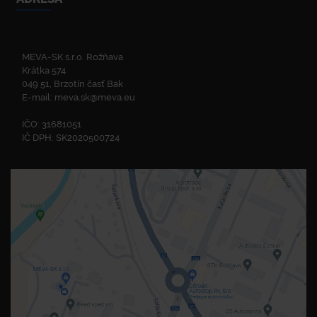
MEVA-SK s.r.o. Rožňava
Krátka 574
049 51, Brzotín časť Bak
E-mail:
meva.sk@meva.eu
IČO: 31681051
IČ DPH: SK2020500724