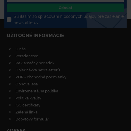
Odoslať
Súhlasím so spracovaním osobných údajov pre zasielanie
newsletterov
UŽITOČNÉ INFORMÁCIE
O nás
Poradenstvo
Reklamačný poriadok
Objednávka newsletterů
VOP - obchodné podmienky
Obnova lesa
Enviromentálna politika
Politika kvality
ISO certifikáty
Zelená linka
Dopytový formulár
ADRESA