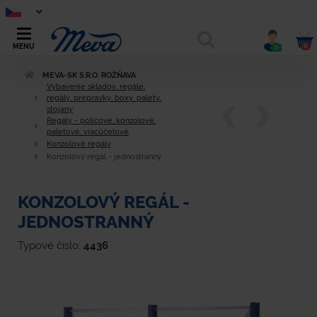
0
MENU
0
MEVA-SK S.R.O. ROŽŇAVA
Vybavenie skladov, regále,
regály, prepravky, boxy, palety,
stojany
Regály - policové, konzolové,
paletové, viacúčelové
Konzolové regály
Konzolový regál - jednostranný
KONZOLOVÝ REGÁL -
JEDNOSTRANNÝ
Typové číslo:
4436