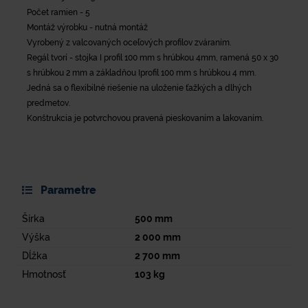
Počet ramien - 5
Montáž výrobku - nutná montáž
Vyrobený z valcovaných oceľových profilov zváraním.
Regál tvorí - stojka I profil 100 mm s hrúbkou 4mm, ramená 50 x 30
s hrúbkou 2 mm a základňou Iprofil 100 mm s hrúbkou 4 mm.
Jedná sa o flexibilné riešenie na uloženie ťažkých a dlhých
predmetov.
Konštrukcia je potvrchovou pravená pieskovaním a lakovaním.
Parametre
Šírka
500
mm
Výška
2 000
mm
Dĺžka
2 700
mm
Hmotnosť
103
kg