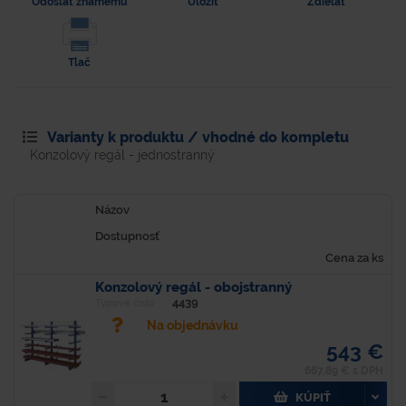
Odoslať známemu
Uložiť
Zdielať
Tlač
Varianty k produktu / vhodné do kompletu
Konzolový regál - jednostranný
Názov
Dostupnosť
Cena za ks
Konzolový regál - obojstranný
4439
Typové číslo
Na objednávku
543 €
667,89 € s DPH
KÚPIŤ