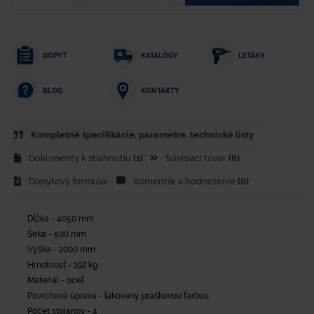
DOPYT
KATALÓGY
LETÁKY
KONTAKTY
BLOG
Kompletné špecifikácie, parametre. technické listy
Dokumenty k stiahnutiu
(1)
Súvisiaci tovar
(6)
Dopytový formulár
Komentár a hodnotenie
(0)
Dĺžka - 4050 mm
Šírka - 500 mm
Výška - 2000 mm
Hmotnosť - 192 kg
Materiál - oceľ
Povrchová úprava - lakovaný práškovou farbou
Počet stojanov - 4