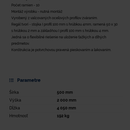
Počet ramien - 10
Montáž výrobku - nutná montáž
Vyrobený z valcovaných oceľových profilov zváraním.
Regál tvorí - stojka I profil 100 mm s hrúbkou 4mm, ramená 50 x 30
s hrúbkou 2 mm a základňou I profil 100 mm s hrúbkou 4 mm.
Jedná sa o flexibilné riešenie na uloženie ťažkých a dlhých
predmetov.
Konštrukcia je potvrchovou pravená pieskovaním a lakovaním.
Parametre
Šírka
500
mm
Výška
2 000
mm
Dĺžka
4 050
mm
Hmotnosť
192
kg