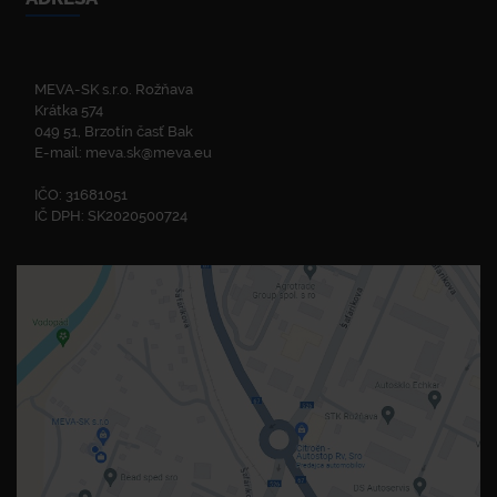
MEVA-SK s.r.o. Rožňava
Krátka 574
049 51, Brzotín časť Bak
E-mail:
meva.sk@meva.eu
IČO: 31681051
IČ DPH: SK2020500724