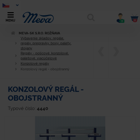
0
MENU
0
MEVA-SK S.R.O. ROŽŇAVA
Vybavenie skladov, regále,
regály, prepravky, boxy, palety,
stojany
Regály - policové, konzolové,
paletové, viacúčelové
Konzolové regály
Konzolový regál - obojstranný
KONZOLOVÝ REGÁL -
OBOJSTRANNÝ
Typové číslo:
4440