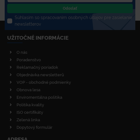
Odoslať
Súhlasím so spracovaním osobných údajov pre zasielanie
newsletterov
UŽITOČNÉ INFORMÁCIE
O nás
Poradenstvo
Reklamačný poriadok
Objednávka newsletterů
VOP - obchodné podmienky
Obnova lesa
Enviromentálna politika
Politika kvality
ISO certifikáty
Zelená linka
Dopytový formulár
ADRESA