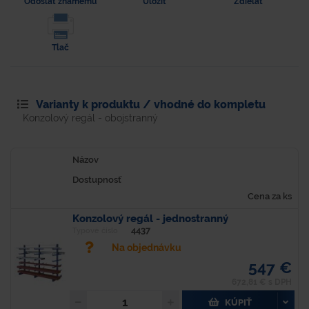
Odoslať známemu
Uložiť
Zdielať
Tlač
Varianty k produktu / vhodné do kompletu
Konzolový regál - obojstranný
Názov
Dostupnosť
Cena za ks
Konzolový regál - jednostranný
4437
Typové číslo
Na objednávku
547 €
672,81 € s DPH
KÚPIŤ