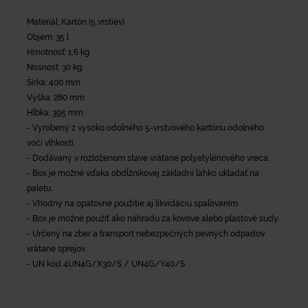
Materiál: Kartón (5 vrstiev)
Objem: 35 l
Hmotnosť: 1,6 kg
Nosnosť: 30 kg
Šírka: 400 mm
Výška: 280 mm
Hĺbka: 395 mm
- Vyrobený z vysoko odolného 5-vrstvového kartónu odolného
voči vlhkosti.
- Dodávaný v rozloženom stave vrátane polyetylénového vreca.
- Box je možné vďaka obdĺžnikovej základni ľahko ukladať na
paletu.
- Vhodný na opätovné použitie aj likvidáciu spaľovaním.
- Box je možné použiť ako náhradu za kovové alebo plastové sudy.
- Určený na zber a transport nebezpečných pevných odpadov
vrátane sprejov.
- UN kód 4UN4G/X30/S / UN4G/Y40/S