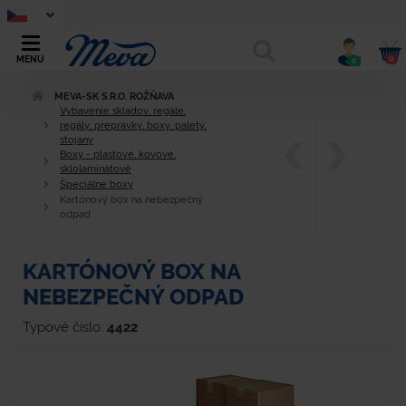
0
MENU
0
MEVA-SK S.R.O. ROŽŇAVA
Vybavenie skladov, regále,
regály, prepravky, boxy, palety,
stojany
Boxy - plastové, kovové,
sklolaminátové
Špeciálne boxy
Kartónový box na nebezpečný
odpad
KARTÓNOVÝ BOX NA
NEBEZPEČNÝ ODPAD
Typové číslo:
4422