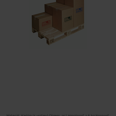
Materiál: Kartón (5 vrstiev) Objem: 35 l Hmotnosť: 1,6 kg Nosnosť: