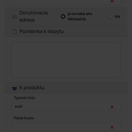
Doručovacia
je rovnaká ako
Iná
adresa
fakturačná
Poznámka k dopytu
K produktu
Typové číslo
Počet kusov