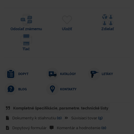
Odoslať známemu
Uložiť
Zdielať
Tlač
DOPYT
KATALÓGY
LETÁKY
KONTAKTY
BLOG
Kompletné špecifikácie, parametre. technické listy
Dokumenty k stiahnutiu
(0)
Súvisiaci tovar
(5)
Dopytový formulár
Komentár a hodnotenie
(0)