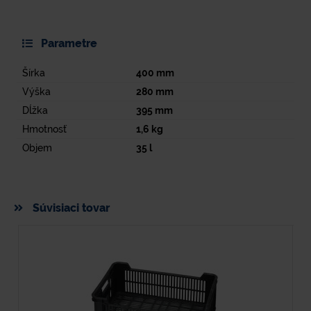
Parametre
Šírka
400
mm
Výška
280
mm
Dĺžka
395
mm
Hmotnosť
1,6
kg
Objem
35
l
Súvisiaci tovar