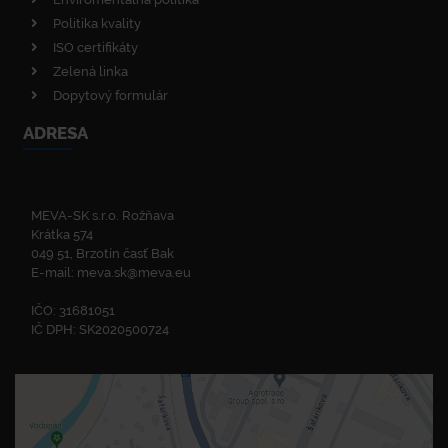
Politika kvality
ISO certifikáty
Zelená linka
Dopytový formulár
ADRESA
MEVA-SK s.r.o. Rožňava
Krátka 574
049 51, Brzotín časť Bak
E-mail:
meva.sk@meva.eu
IČO: 31681051
IČ DPH: SK2020500724