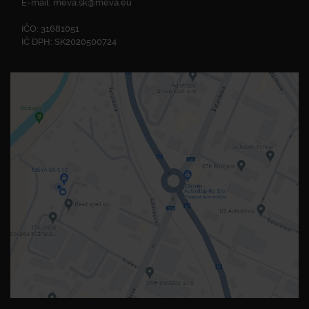
E-mail:
meva.sk@meva.eu
IČO: 31681051
IČ DPH: SK2020500724