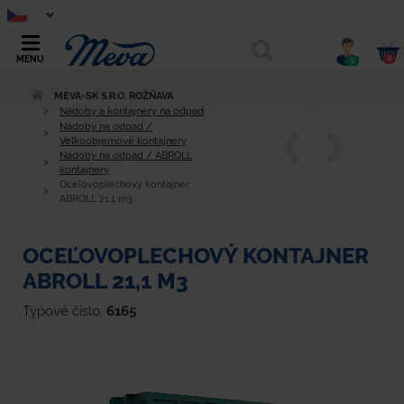
0
MENU
0
MEVA-SK S.R.O. ROŽŇAVA
Nádoby a kontajnery na odpad
Nádoby na odpad /
Veľkoobjemové kontajnery
Nádoby na odpad / ABROLL
kontajnery
Oceľovoplechový kontajner
ABROLL 21,1 m3
OCEĽOVOPLECHOVÝ KONTAJNER
ABROLL 21,1 M3
Typové číslo:
6165