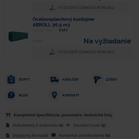
VYŽIADAŤ CENOVÚ PONUKU
Oceľovoplechový kontajner
ABROLL 36,9 m3
6167
Typové číslo
Na vyžiadanie
Cena
VYŽIADAŤ CENOVÚ PONUKU
DOPYT
KATALÓGY
LETÁKY
KONTAKTY
BLOG
Kompletné špecifikácie, parametre. technické listy
Dokumenty k stiahnutiu
(1)
Súvisiaci tovar
(5)
Dopytový formulár
Komentár a hodnotenie
(0)