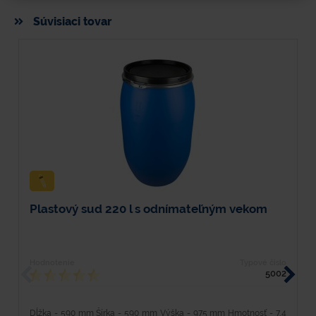
Súvisiaci tovar
Plastový sud 220 l s odnímateľným vekom
K
Hodnotenie
Typové číslo
H
5002
Dĺžka - 590 mm Šírka - 590 mm Výška - 975 mm Hmotnosť - 7,4
D