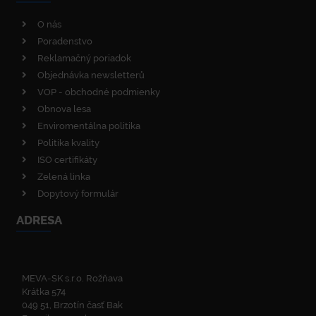
O nás
Poradenstvo
Reklamačný poriadok
Objednávka newsletterů
VOP - obchodné podmienky
Obnova lesa
Enviromentálna politika
Politika kvality
ISO certifikáty
Zelená linka
Dopytový formulár
ADRESA
MEVA-SK s.r.o. Rožňava
Krátka 574
049 51, Brzotín časť Bak