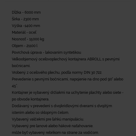
Dĺžka - 6000 mm
Šírka - 2300 mm
Výška -1400 mm
Materiál - oceľ
Nosnosť - 15000 kg
Objem - 21100 l
Povrchová úprava - lakovaním syntetikou
Veľkoobjemový oceľovoplechový kontajnera ABROLL s pevnými
bočnicami.
Vrobený z oceľového plechu, podľa normy DIN 30 722.
Prevedenie s pevnými bočnicami, napojenie na dno pod 90° alebo
45°.
Kontajner je vybavený držiakmi na uchytenie plachty alebo siete -
po obvode kontajnera.
Dodávaný v prevedení s dvojkrídlovými dverami s dvojitým
istením alebo so sklopným čelom.
Vybavený valčekmi pre ľahkú manipuláciu.
Vybavený pre lanové alebo hákové naťahovanie.
môže byť vybavený rebríkom na strane za vodičom.