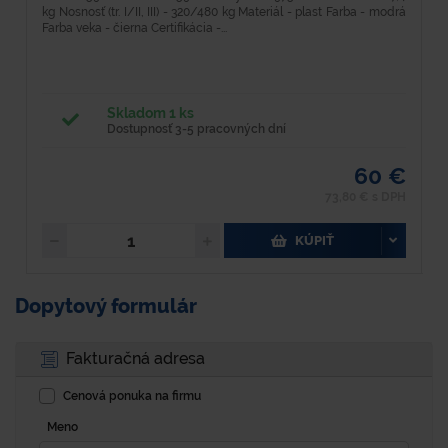
kg Nosnosť (tr. I/II, III) - 320/480 kg Materiál - plast Farba - modrá
M
Farba veka - čierna Certifikácia -...
l
Skladom 1 ks
Dostupnosť 3-5 pracovných dní
60 €
73,80 € s DPH
KÚPIŤ
Dopytový formulár
Fakturačná adresa
Cenová ponuka na firmu
Meno