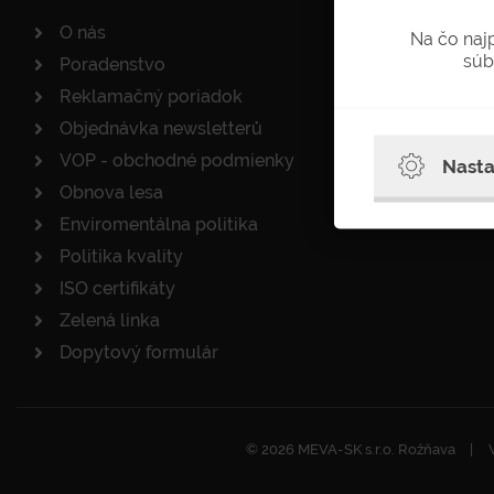
O nás
Na čo naj
súb
Poradenstvo
Reklamačný poriadok
Objednávka newsletterů
VOP - obchodné podmienky
Nasta
Obnova lesa
Enviromentálna politika
Politika kvality
ISO certifikáty
Zelená linka
Dopytový formulár
© 2026 MEVA-SK s.r.o. Rožňava