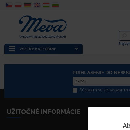
VÝROBKY PREVERENÉ GENERÁCIAMI
Najvy
VŠETKY KATEGÓRIE
PRIHLÁSENIE DO NEWS
Súhlasím so spracovaním o
UŽITOČNÉ INFORMÁCIE
Ab