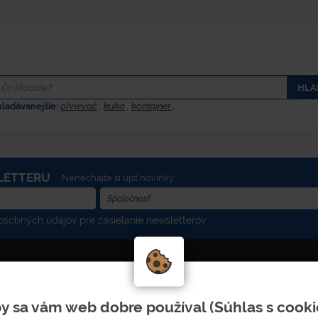
HLA
hladávanejšie:
ohrievač
,
kuka
,
kontajner
,
LETTERU
Nenechajte si újsť novinky
sobných údajov pre zasielanie newsletterov
ADRESA
y sa vám web dobre používal (Súhlas s cooki