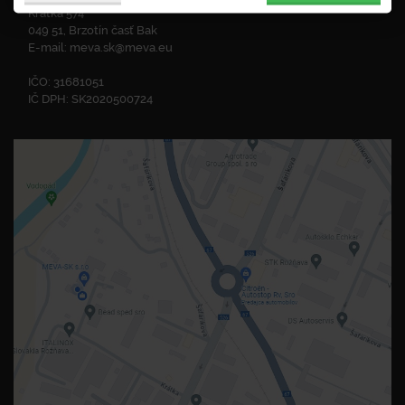
Krátka 574
049 51, Brzotín časť Bak
E-mail:
meva.sk@meva.eu
IČO: 31681051
IČ DPH: SK2020500724