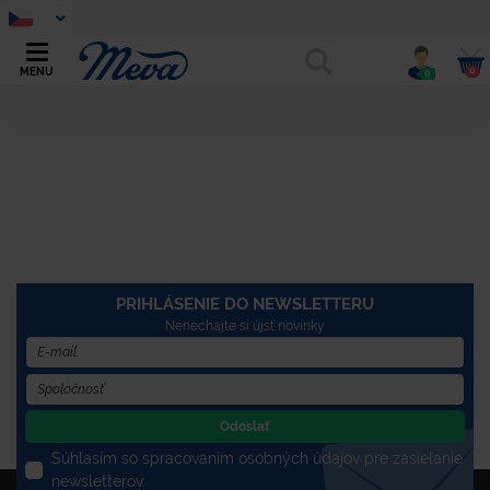
0
MENU
0
PRIHLÁSENIE DO NEWSLETTERU
Nenechajte si újsť novinky
Odoslať
Súhlasím so spracovaním osobných údajov pre zasielanie
newsletterov