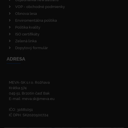
VOP - obchodné podmienky
Obnova lesa
Enviromentálna politika
Politika kvality
ISO certifikáty
Zelená linka
Dopytový formulár
ADRESA
MEVA-SK s.r.o. Rožňava
Krátka 574
049 51, Brzotín časť Bak
E-mail:
meva.sk@meva.eu
IČO: 31681051
IČ DPH: SK2020500724