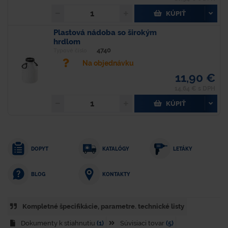
KÚPIŤ
Plastová nádoba so širokým
hrdlom
4740
Typové číslo
Na objednávku
11,90 €
14,64 € s DPH
KÚPIŤ
DOPYT
KATALÓGY
LETÁKY
KONTAKTY
BLOG
Kompletné špecifikácie, parametre. technické listy
Dokumenty k stiahnutiu
(1)
Súvisiaci tovar
(5)