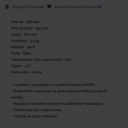
Dopytový formulár
Komentár a hodnotenie
(0)
Priemer - 366 mm
Priemer hrdla - 195 mm
Výška - 800 mm
Hmotnosť - 2,3 kg
Materiál - plast
Farba - biela
Vhodnosť pre styk s potravinami - áno
Objem - 50 l
Farba veka - čierna
- Vyrobená z polyetylénu s vysokou hustotou (HDPE).
- Široké hrdlo s uzáverom na závit umožňuje ľahký prístup do
nádoby.
- Nádoba je vybavená držiakmi na uľahčenie manipulácie.
- Vhodná pre styk s potravinami.
- Vhodná na sypké materiály.