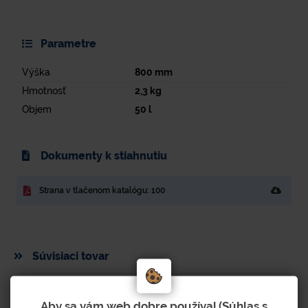
Parametre
Výška
800
mm
Hmotnosť
2,3
kg
Objem
50
l
Dokumenty k stiahnutiu
Strana v tlačenom katalógu: 100
Súvisiaci tovar
Aby sa vám web dobre používal (Súhlas s