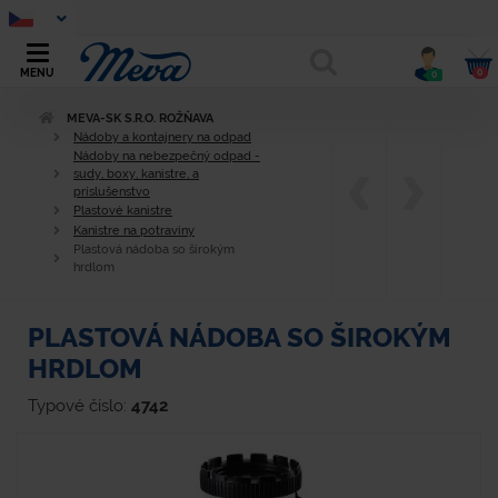
0
MENU
0
MEVA-SK S.R.O. ROŽŇAVA
Nádoby a kontajnery na odpad
Nádoby na nebezpečný odpad -
sudy, boxy, kanistre, a
príslušenstvo
Plastové kanistre
Kanistre na potraviny
Plastová nádoba so širokým
hrdlom
PLASTOVÁ NÁDOBA SO ŠIROKÝM
HRDLOM
Typové číslo:
4742