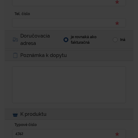
Tel. číslo
Doručovacia
je rovnaká ako
Iná
adresa
fakturačná
Poznámka k dopytu
K produktu
Typové číslo