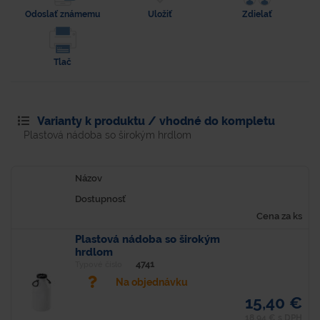
Odoslať známemu
Uložiť
Zdielať
Tlač
Varianty k produktu / vhodné do kompletu
Plastová nádoba so širokým hrdlom
Názov
Dostupnosť
Cena za ks
Plastová nádoba so širokým
hrdlom
4741
Typové číslo
Na objednávku
15,40 €
18,94 € s DPH