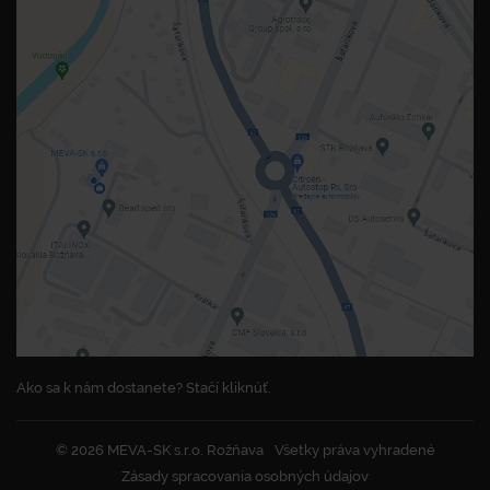
Ako sa k nám dostanete? Stačí kliknúť.
© 2026 MEVA-SK s.r.o. Rožňava
Všetky práva vyhradené
Zásady spracovania osobných údajov