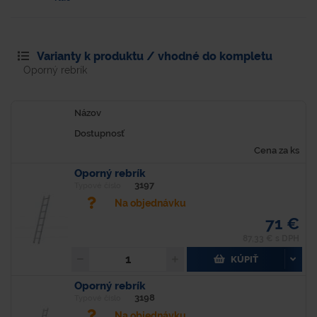
Varianty k produktu / vhodné do kompletu
Oporný rebrík
Názov
Dostupnosť
Cena za ks
Oporný rebrík
3197
Typové číslo
Na objednávku
71 €
87,33 € s DPH
KÚPIŤ
Oporný rebrík
3198
Typové číslo
Na objednávku