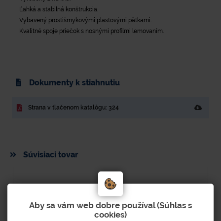
Ľahká a stabilná konštrukcia.
Vybavený prostišmykovými plastovými pätkami.
Kvalitné spoje priečok s nosnými profilmi lemovaním.
Dokumenty k stiahnutiu
Strana v tlačenom katalógu: 324
Súvisiaci tovar
Aby sa vám web dobre používal (Súhlas s
cookies)