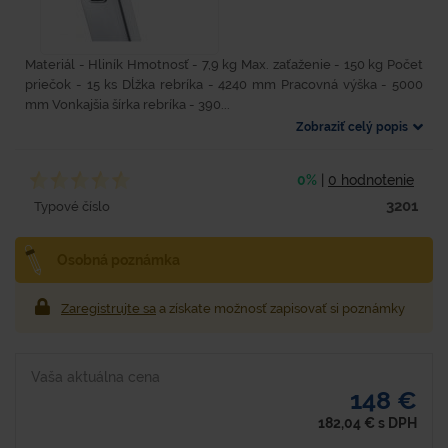
Materiál - Hliník Hmotnosť - 7,9 kg Max. zaťaženie - 150 kg Počet
priečok - 15 ks Dĺžka rebríka - 4240 mm Pracovná výška - 5000
mm Vonkajšia šírka rebríka - 390...
Zobraziť celý popis
0%
|
0 hodnotenie
3201
Typové číslo
Osobná poznámka
Zaregistrujte sa
a získate možnosť zapisovať si poznámky
Vaša aktuálna cena
148 €
182,04
€
s DPH