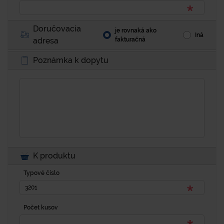
Doručovacia
je rovnaká ako
Iná
adresa
fakturačná
Poznámka k dopytu
K produktu
Typové číslo
Počet kusov