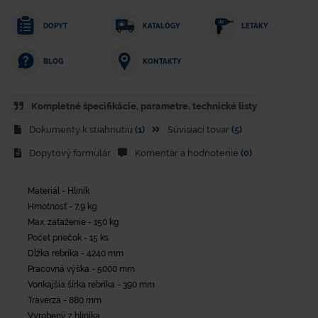
DOPYT
KATALÓGY
LETÁKY
KONTAKTY
BLOG
Kompletné špecifikácie, parametre. technické listy
Dokumenty k stiahnutiu
(1)
Súvisiaci tovar
(5)
Dopytový formulár
Komentár a hodnotenie
(0)
Materiál - Hliník
Hmotnosť - 7,9 kg
Max. zaťaženie - 150 kg
Počet priečok - 15 ks
Dĺžka rebríka - 4240 mm
Pracovná výška - 5000 mm
Vonkajšia šírka rebríka - 390 mm
Traverza - 880 mm
Vyrobený z hliníka.