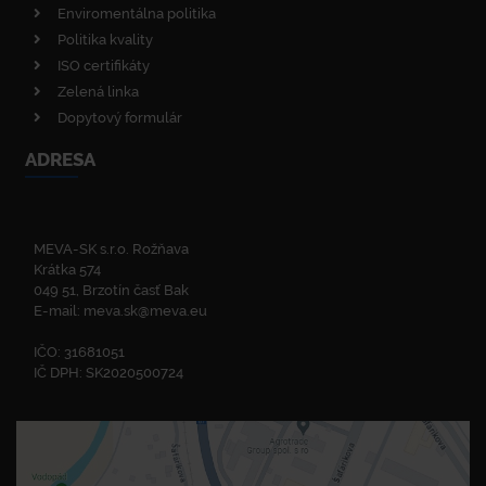
Enviromentálna politika
Politika kvality
ISO certifikáty
Zelená linka
Dopytový formulár
ADRESA
MEVA-SK s.r.o. Rožňava
Krátka 574
049 51, Brzotín časť Bak
E-mail:
meva.sk@meva.eu
IČO: 31681051
IČ DPH: SK2020500724