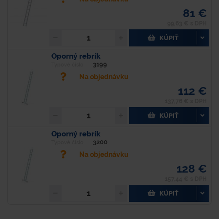
81 €
99,63 € s DPH
KÚPIŤ
Oporný rebrík
3199
Typové číslo
Na objednávku
112 €
137,76 € s DPH
KÚPIŤ
Oporný rebrík
3200
Typové číslo
Na objednávku
128 €
157,44 € s DPH
KÚPIŤ