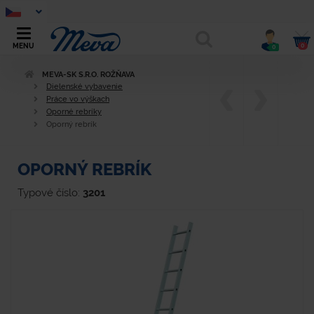
0
MENU
0
MEVA-SK S.R.O. ROŽŇAVA
Dielenské vybavenie
Práce vo výškach
Oporné rebríky
Oporný rebrík
OPORNÝ REBRÍK
Typové číslo:
3201