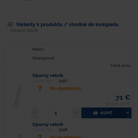
Varianty k produktu / vhodné do kompletu
Oporný rebrík
Názov
Dostupnosť
Cena za ks
Oporný rebrík
3197
Typové číslo
Na objednávku
71 €
87,33 € s DPH
KÚPIŤ
Oporný rebrík
3198
Typové číslo
Na objednávku