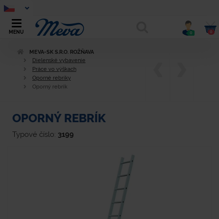
0
MENU
0
MEVA-SK S.R.O. ROŽŇAVA
Dielenské vybavenie
Práce vo výškach
Oporné rebríky
Oporný rebrík
OPORNÝ REBRÍK
Typové číslo:
3199