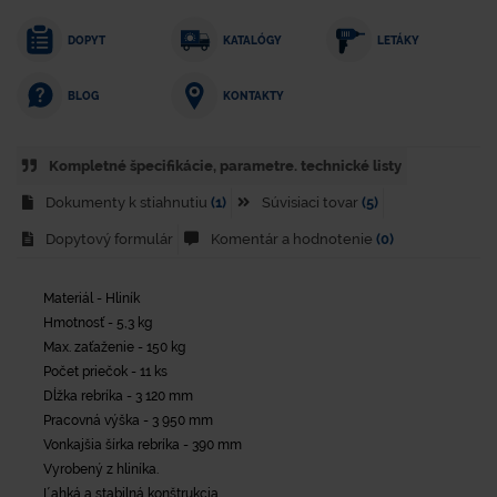
DOPYT
KATALÓGY
LETÁKY
KONTAKTY
BLOG
Kompletné špecifikácie, parametre. technické listy
Dokumenty k stiahnutiu
(1)
Súvisiaci tovar
(5)
Dopytový formulár
Komentár a hodnotenie
(0)
Materiál - Hliník
Hmotnosť - 5,3 kg
Max. zaťaženie - 150 kg
Počet priečok - 11 ks
Dĺžka rebríka - 3 120 mm
Pracovná výška - 3 950 mm
Vonkajšia šírka rebríka - 390 mm
Vyrobený z hliníka.
Ľahká a stabilná konštrukcia.