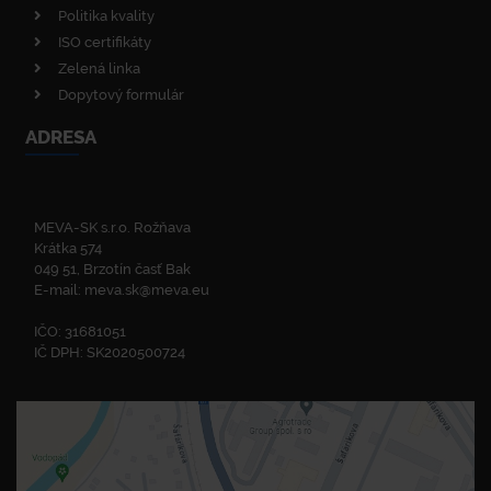
Politika kvality
ISO certifikáty
Zelená linka
Dopytový formulár
ADRESA
MEVA-SK s.r.o. Rožňava
Krátka 574
049 51, Brzotín časť Bak
E-mail:
meva.sk@meva.eu
IČO: 31681051
IČ DPH: SK2020500724