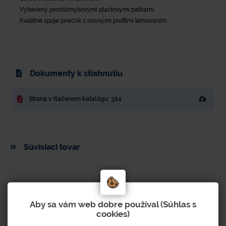
Vybavený prostišmykovými plastovými pätkami.
Kvalitné spoje priečok s nosnými profilmi lemovaním.
Dokumenty k stiahnutiu
Strana v tlačenom katalógu: 324
Súvisiaci tovar
Aby sa vám web dobre používal (Súhlas s
cookies)