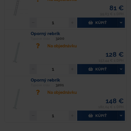
81 €
99,63 € s DPH
KÚPIŤ
Oporný rebrík
3200
Typové číslo
Na objednávku
128 €
157,44 € s DPH
KÚPIŤ
Oporný rebrík
3201
Typové číslo
Na objednávku
148 €
182,04 € s DPH
KÚPIŤ