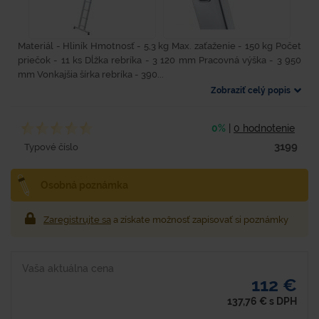
Materiál - Hliník Hmotnosť - 5,3 kg Max. zaťaženie - 150 kg Počet
priečok - 11 ks Dĺžka rebríka - 3 120 mm Pracovná výška - 3 950
mm Vonkajšia šírka rebríka - 390...
Zobraziť celý popis
0%
|
0 hodnotenie
3199
Typové číslo
Osobná poznámka
Zaregistrujte sa
a získate možnosť zapisovať si poznámky
Vaša aktuálna cena
112 €
137,76
€
s DPH