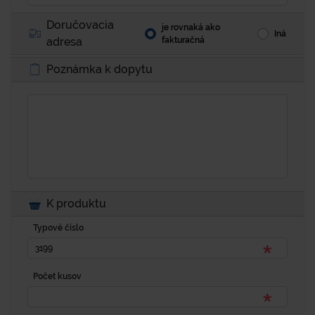
Doručovacia
je rovnaká ako
Iná
adresa
fakturačná
Poznámka k dopytu
K produktu
Typové číslo
Počet kusov