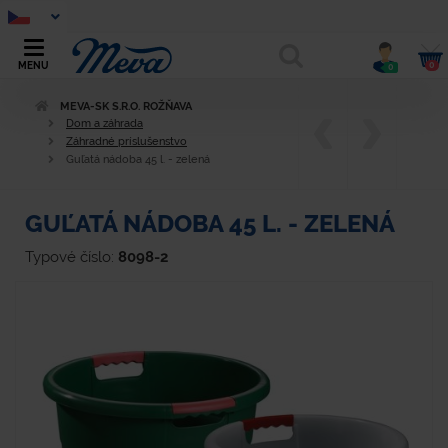
0
MENU
0
MEVA-SK S.R.O. ROŽŇAVA
Dom a záhrada
Záhradné príslušenstvo
Guľatá nádoba 45 l. - zelená
GUĽATÁ NÁDOBA 45 L. - ZELENÁ
Typové číslo:
8098-2