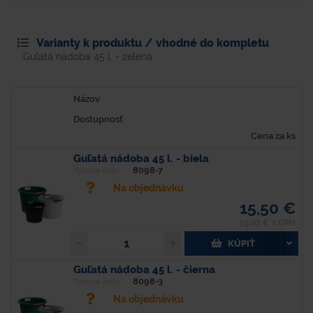
Varianty k produktu / vhodné do kompletu
Guľatá nádoba 45 l. - zelená
Názov
Dostupnosť
Cena za ks
Guľatá nádoba 45 l. - biela
8098-7
Typové číslo
Na objednávku
15,50 €
19,07 € s DPH
KÚPIŤ
Guľatá nádoba 45 l. - čierna
8098-3
Typové číslo
Na objednávku