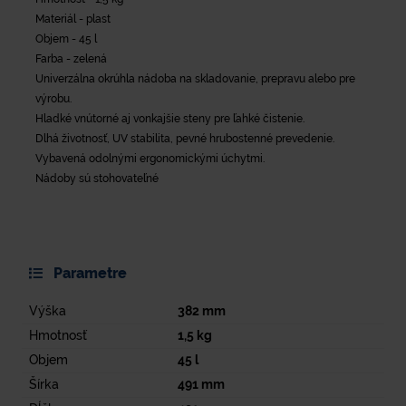
Materiál - plast
Objem - 45 l
Farba - zelená
Univerzálna okrúhla nádoba na skladovanie, prepravu alebo pre
výrobu.
Hladké vnútorné aj vonkajšie steny pre ľahké čistenie.
Dlhá životnosť, UV stabilita, pevné hrubostenné prevedenie.
Vybavená odolnými ergonomickými úchytmi.
Nádoby sú stohovateľné
Parametre
Výška
382
mm
Hmotnosť
1,5
kg
Objem
45
l
Šírka
491
mm