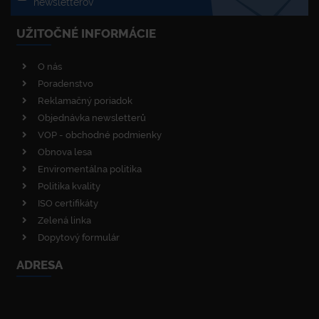
newsletterov
UŽITOČNÉ INFORMÁCIE
O nás
Poradenstvo
Reklamačný poriadok
Objednávka newsletterů
VOP - obchodné podmienky
Obnova lesa
Enviromentálna politika
Politika kvality
ISO certifikáty
Zelená linka
Dopytový formulár
ADRESA