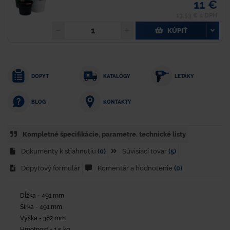
11 €
13,53 € s DPH
KÚPIŤ
DOPYT
KATALÓGY
LETÁKY
KONTAKTY
BLOG
Kompletné špecifikácie, parametre. technické listy
Dokumenty k stiahnutiu
(0)
Súvisiaci tovar
(5)
Dopytový formulár
Komentár a hodnotenie
(0)
Dĺžka - 491 mm
Šírka - 491 mm
Výška - 382 mm
Hmotnosť - 1,5 kg