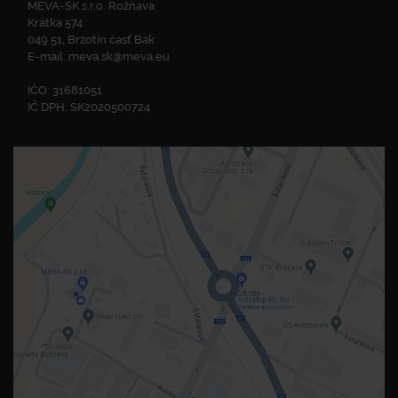
MEVA-SK s.r.o. Rožňava
Krátka 574
049 51, Brzotín časť Bak
E-mail:
meva.sk@meva.eu
IČO: 31681051
IČ DPH: SK2020500724