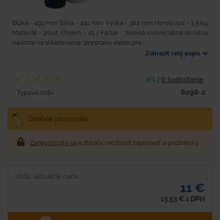
Dĺžka - 491 mm Šírka - 491 mm Výška - 382 mm Hmotnosť - 1,5 kg
Materiál - plast Objem - 45 l Farba - zelená Univerzálna okrúhla
nádoba na skladovanie, prepravu alebo pre...
Zobraziť celý popis
0%
|
0 hodnotenie
8098-2
Typové číslo
Osobná poznámka
Zaregistrujte sa
a získate možnosť zapisovať si poznámky
Vaša aktuálna cena
11 €
13,53
€
s DPH